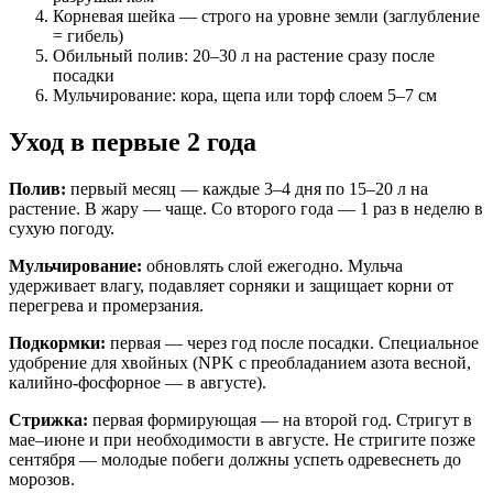
Корневая шейка — строго на уровне земли (заглубление
= гибель)
Обильный полив: 20–30 л на растение сразу после
посадки
Мульчирование: кора, щепа или торф слоем 5–7 см
Уход в первые 2 года
Полив:
первый месяц — каждые 3–4 дня по 15–20 л на
растение. В жару — чаще. Со второго года — 1 раз в неделю в
сухую погоду.
Мульчирование:
обновлять слой ежегодно. Мульча
удерживает влагу, подавляет сорняки и защищает корни от
перегрева и промерзания.
Подкормки:
первая — через год после посадки. Специальное
удобрение для хвойных (NPK с преобладанием азота весной,
калийно-фосфорное — в августе).
Стрижка:
первая формирующая — на второй год. Стригут в
мае–июне и при необходимости в августе. Не стригите позже
сентября — молодые побеги должны успеть одревеснеть до
морозов.