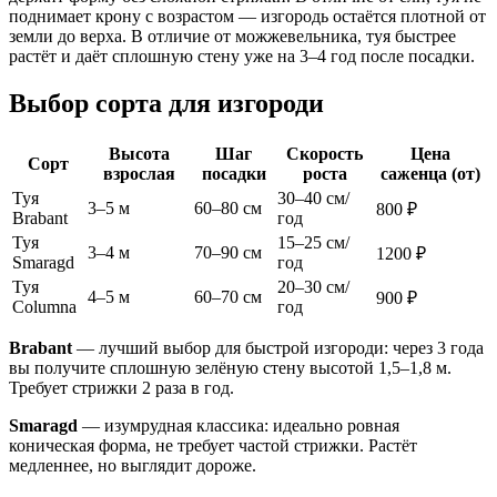
поднимает крону с возрастом — изгородь остаётся плотной от
земли до верха. В отличие от можжевельника, туя быстрее
растёт и даёт сплошную стену уже на 3–4 год после посадки.
Выбор сорта для изгороди
Высота
Шаг
Скорость
Цена
Сорт
взрослая
посадки
роста
саженца (от)
Туя
30–40 см/
3–5 м
60–80 см
800 ₽
Brabant
год
Туя
15–25 см/
3–4 м
70–90 см
1200 ₽
Smaragd
год
Туя
20–30 см/
4–5 м
60–70 см
900 ₽
Columna
год
Brabant
— лучший выбор для быстрой изгороди: через 3 года
вы получите сплошную зелёную стену высотой 1,5–1,8 м.
Требует стрижки 2 раза в год.
Smaragd
— изумрудная классика: идеально ровная
коническая форма, не требует частой стрижки. Растёт
медленнее, но выглядит дороже.