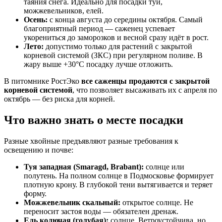
таяния снега. Идеально для посадки туй,
можжевельников, елей.
Осень:
с конца августа до середины октября. Самый
благоприятный период — саженец успевает
укорениться до заморозков и весной сразу идёт в рост.
Лето:
допустимо только для растений с закрытой
корневой системой (ЗКС) при регулярном поливе. В
жару выше +30°C посадку лучше отложить.
В питомнике РостЭко
все саженцы продаются с закрытой
корневой системой
, что позволяет высаживать их с апреля по
октябрь — без риска для корней.
Что важно знать о месте посадки
Разные хвойные предъявляют разные требования к
освещению и почве:
Туя западная (Smaragd, Brabant):
солнце или
полутень. На полном солнце в Подмосковье формирует
плотную крону. В глубокой тени вытягивается и теряет
форму.
Можжевельник скальный:
открытое солнце. Не
переносит застоя воды — обязателен дренаж.
Ель колючая (голубая):
солнце. Ветроустойчива, но