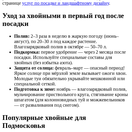
странице
услуг по посадке и ландшафтному дизайну
.
Уход за хвойными в первый год после
посадки
Полив:
2–3 раза в неделю в жаркую погоду (июнь–
август), по 20–30 л под каждое растение.
Влагозарядковый полив в октябре — 50–70 л.
Подкормка:
первое удобрение — через 2 месяца после
посадки. Используйте специальные составы для
хвойных (без избытка азота).
Защита от солнца:
февраль–март — опасный период!
Яркое солнце при мёрзлой земле вызывает ожоги хвои.
Молодые туи обязательно укрывайте мешковиной или
специальной сеткой.
Подготовка к зиме:
ноябрь — влагозарядковый полив,
мульчирование приствольного круга, стягивание кроны
шпагатом (для колонновидных туй и можжевельников
— от разваливания под снегом).
Популярные хвойные для
Подмосковья