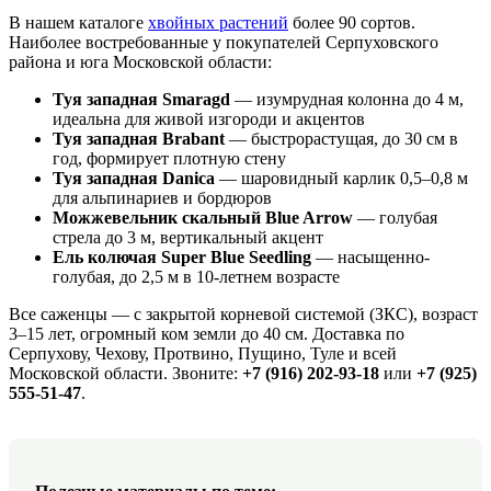
В нашем каталоге
хвойных растений
более 90 сортов.
Наиболее востребованные у покупателей Серпуховского
района и юга Московской области:
Туя западная Smaragd
— изумрудная колонна до 4 м,
идеальна для живой изгороди и акцентов
Туя западная Brabant
— быстрорастущая, до 30 см в
год, формирует плотную стену
Туя западная Danica
— шаровидный карлик 0,5–0,8 м
для альпинариев и бордюров
Можжевельник скальный Blue Arrow
— голубая
стрела до 3 м, вертикальный акцент
Ель колючая Super Blue Seedling
— насыщенно-
голубая, до 2,5 м в 10-летнем возрасте
Все саженцы — с закрытой корневой системой (ЗКС), возраст
3–15 лет, огромный ком земли до 40 см. Доставка по
Серпухову, Чехову, Протвино, Пущино, Туле и всей
Московской области. Звоните:
+7 (916) 202-93-18
или
+7 (925)
555-51-47
.