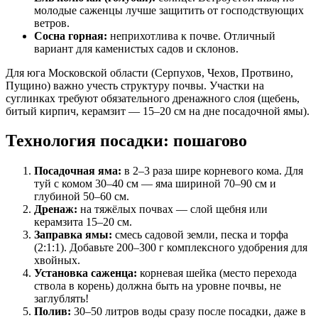
молодые саженцы лучше защитить от господствующих
ветров.
Сосна горная:
неприхотлива к почве. Отличный
вариант для каменистых садов и склонов.
Для юга Московской области (Серпухов, Чехов, Протвино,
Пущино) важно учесть структуру почвы. Участки на
суглинках требуют обязательного дренажного слоя (щебень,
битый кирпич, керамзит — 15–20 см на дне посадочной ямы).
Технология посадки: пошагово
Посадочная яма:
в 2–3 раза шире корневого кома. Для
туй с комом 30–40 см — яма шириной 70–90 см и
глубиной 50–60 см.
Дренаж:
на тяжёлых почвах — слой щебня или
керамзита 15–20 см.
Заправка ямы:
смесь садовой земли, песка и торфа
(2:1:1). Добавьте 200–300 г комплексного удобрения для
хвойных.
Установка саженца:
корневая шейка (место перехода
ствола в корень) должна быть на уровне почвы, не
заглублять!
Полив:
30–50 литров воды сразу после посадки, даже в