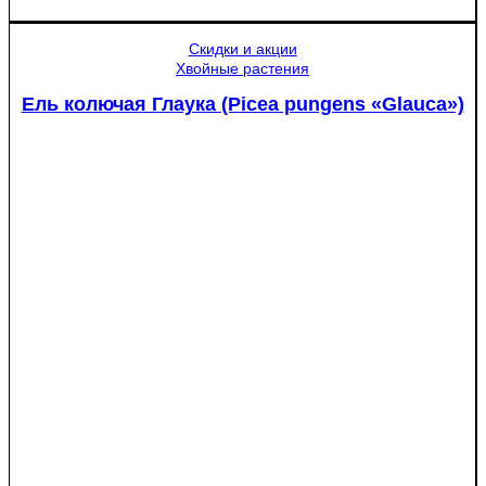
Яблоня
Медуница
Скидки и акции
Хвойные растения
Ель колючая Глаука (Picea pungens «Glauca»)