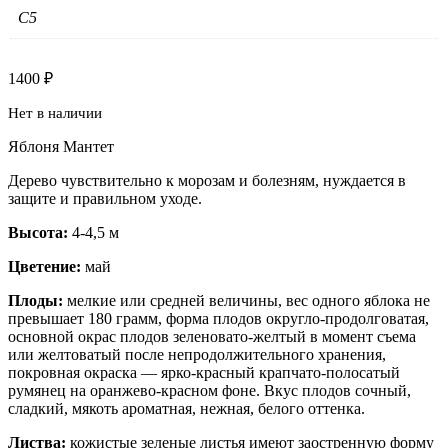
C5
1400
₽
Нет в наличии
Яблоня Мантет
Дерево чувствительно к морозам и болезням, нуждается в
защите и правильном уходе.
Высота:
4-4,5 м
Цветение:
май
Плоды:
мелкие или средней величины, вес одного яблока не
превышает 180 грамм, форма плодов округло-продолговатая,
основной окрас плодов зеленовато-желтый в момент съема
или желтоватый после непродолжительного хранения,
покровная окраска — ярко-красный крапчато-полосатый
румянец на оранжево-красном фоне. Вкус плодов сочный,
сладкий, мякоть ароматная, нежная, белого оттенка.
Листва:
кожистые зеленые листья имеют заостренную форму