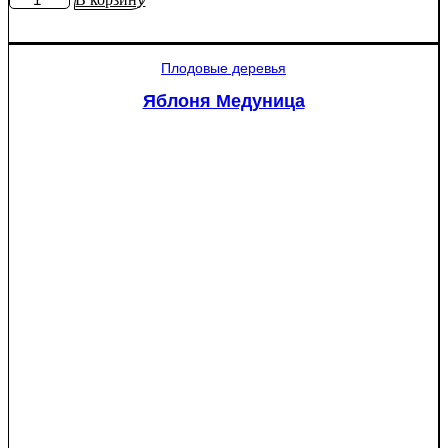
товара
Яблоня
Рэд
Плодовые деревья
Пэшн
красномякотная
Яблоня Медуница