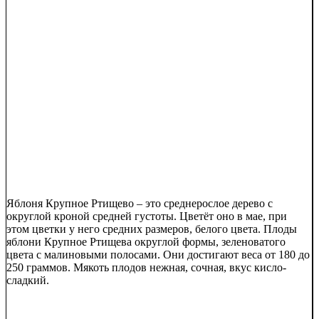
Яблоня Крупное Ртищево – это среднерослое дерево с
округлой кроной средней густоты. Цветёт оно в мае, при
этом цветки у него средних размеров, белого цвета. Плоды
яблони Крупное Ртищева округлой формы, зеленоватого
цвета с малиновыми полосами. Они достигают веса от 180 до
250 граммов. Мякоть плодов нежная, сочная, вкус кисло-
сладкий.