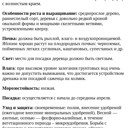
с волнистым краем.
Особенности роста и выращивание:
среднерослое дерево,
раннеспелый сорт, деревья с довольно редкой кроной
овальной формы и мощными скелетными ветвями,
устремленными кверху.
Почва:
должна быть рыхлой, влаго- и воздухопроницаемой.
Яблони хорошо растут на плодородных почвах: черноземах,
пойменных легких суглинках, каштановых, супесчаных и др.
Свет:
место для посадки деревца должно быть светлым.
Влага
: при высоком уровне залегания грунтовых вод очень
важно не допустить вымокания, что достигается устройством
дренажа или посадкой саженца на холмик.
Морозостойкость:
низкая.
Посадка:
осуществляется с начала до середины апреля.
Уход и защита:
своевременные: полив, внесение удобрений
(ежегодное внесение минеральных удобрений). Весной —
азотные, осенью — фосфорно-калийные, в течение
вегетационного периода – микроудобрения. Борьба с