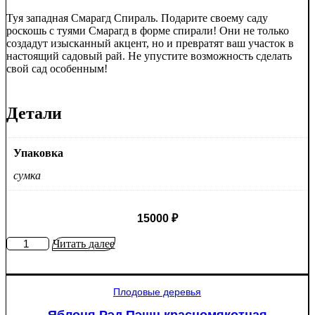
Туя западная Смарагд Спираль. Подарите своему саду
роскошь с туями Смарагд в форме спирали! Они не только
создадут изысканный акцент, но и превратят ваш участок в
настоящий садовый рай. Не упустите возможность сделать
свой сад особенным!
Детали
Упаковка
сумка
15000
₽
Количество
Читать далее
товара
Туя
западная
Плодовые деревья
Смарагд
Спираль
Яблоня Рэд Пэшн красномякотная