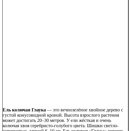
Ель колючая Глаука
— это вечнозелёное хвойное дерево с
густой конусовидной кроной. Высота взрослого растения
может достигать 20–30 метров. У ели жёсткая и очень
колючая хвоя серебристо-голубого цвета. Шишки светло-
коричневые, длиной 6–10 см. Ель колючая «Глаука» хорошо