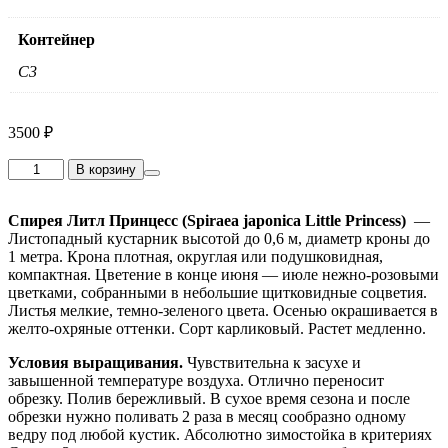
Контейнер
C3
3500
₽
Количество
В корзину
товара
Спирея
Литл
Спирея Литл Принцесс (Spiraea japonica Little Princess)
—
Принцесс
Листопадный кустарник высотой до 0,6 м, диаметр кроны до
1 метра. Крона плотная, округлая или подушковидная,
компактная. Цветение в конце июня — июле нежно-розовыми
цветками, собранными в небольшие щитковидные соцветия.
Листья мелкие, темно-зеленого цвета. Осенью окрашивается в
желто-охряные оттенки. Сорт карликовый. Растет медленно.
Условия выращивания.
Чувствительна к засухе и
завышенной температуре воздуха. Отлично переносит
обрезку. Полив бережливый. В сухое время сезона и после
обрезки нужно поливать 2 раза в месяц сообразно одному
ведру под любой кустик. Абсолютно зимостойка в критериях