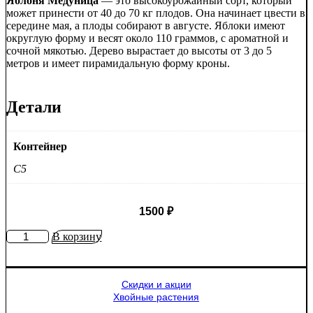
Яблоня Медуница
— это высокоурожайный сорт, который
может принести от 40 до 70 кг плодов. Она начинает цвести в
середине мая, а плоды собирают в августе. Яблоки имеют
округлую форму и весят около 110 граммов, с ароматной и
сочной мякотью. Дерево вырастает до высоты от 3 до 5
метров и имеет пирамидальную форму кроны.
Детали
Контейнер
C5
1500
₽
Количество
В корзину
товара
Яблоня
Медуница
Скидки и акции
Хвойные растения