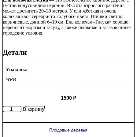
густой конусовидной кроной. Высота взрослого растения
может достигать 20–30 метров. У ели жёсткая и очень
колючая хвоя серебристо-голубого цвета. Шишки светло-
коричневые, длиной 6–10 см. Ель колючая «Глаука» хорошо
переносит морозы и засуху, а также пыльные и загазованные
городские условия.
Детали
Упаковка
WRB
1500
₽
Количество
В корзину
товара
Ель
колючая
Плодовые деревья
Глаука
(Picea