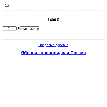
C5
1400
₽
Количество
Читать далее
товара
Яблоня
Крупное
Плодовые деревья
Ртищево
Яблоня колоновидная Поэзия