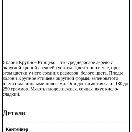
Яблоня Крупное Ртищево – это среднерослое дерево с
округлой кроной средней густоты. Цветёт оно в мае, при
этом цветки у него средних размеров, белого цвета. Плоды
яблони Крупное Ртищева округлой формы, зеленоватого
цвета с малиновыми полосами. Они достигают веса от 180 до
250 граммов. Мякоть плодов нежная, сочная, вкус кисло-
сладкий.
Детали
Контейнер