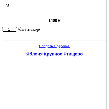
C5
1400
₽
Количество
Читать далее
товара
Яблоня
Мантет
Плодовые деревья
Яблоня Крупное Ртищево