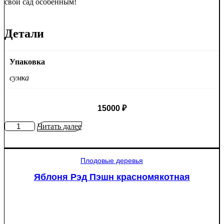
свой сад особенным!
Детали
Упаковка
сумка
15000
₽
Количество
Читать далее
товара
Туя
западная
Плодовые деревья
Смарагд
Спираль
Яблоня Рэд Пэшн красномякотная