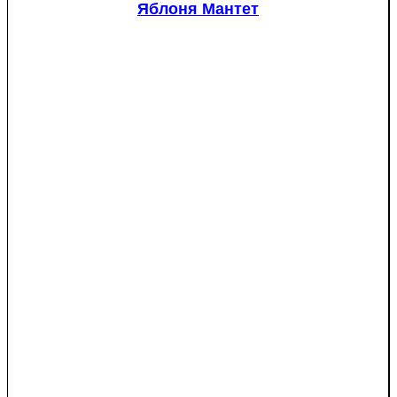
Яблоня Мантет
pungens
"Glauca")