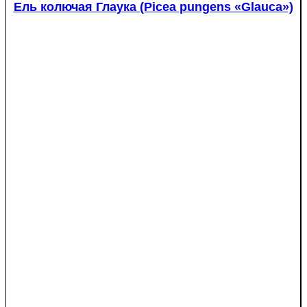
Ель колючая Глаука (Picea pungens «Glauca»)