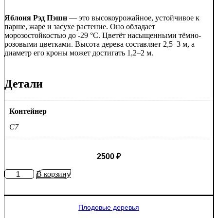
Яблоня Рэд Пэшн
— это высокоурожайное, устойчивое к
парше, жаре и засухе растение. Оно обладает
морозостойкостью до -29 °C. Цветёт насыщенными тёмно-
розовыми цветками. Высота дерева составляет 2,5–3 м, а
диаметр его кроны может достигать 1,2–2 м.
Детали
Контейнер
C7
2500
₽
Количество
В корзину
товара
Яблоня
Рэд
Плодовые деревья
Пэшн
красномякотная