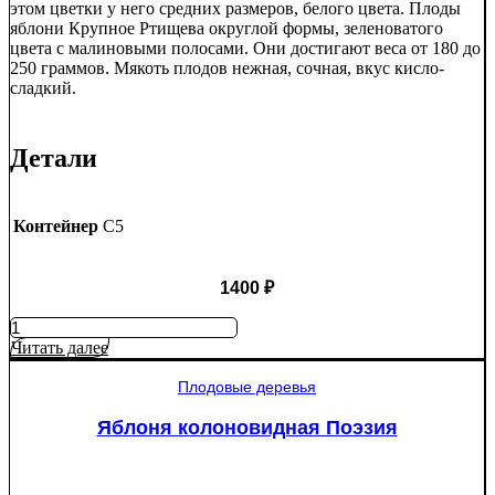
этом цветки у него средних размеров, белого цвета. Плоды
яблони Крупное Ртищева округлой формы, зеленоватого
цвета с малиновыми полосами. Они достигают веса от 180 до
250 граммов. Мякоть плодов нежная, сочная, вкус кисло-
сладкий.
Детали
Контейнер
C5
1400
₽
Количество
товара
Читать далее
Яблоня
Крупное
Плодовые деревья
Ртищево
Яблоня колоновидная Поэзия