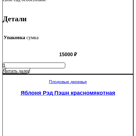
Детали
Упаковка
сумка
15000
₽
Количество
товара
Читать далее
Туя
западная
Плодовые деревья
Смарагд
Спираль
Яблоня Рэд Пэшн красномякотная