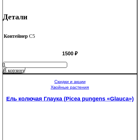
Детали
Контейнер
C5
1500
₽
Количество
товара
В корзину
Яблоня
Медуница
Скидки и акции
Хвойные растения
Ель колючая Глаука (Picea pungens «Glauca»)