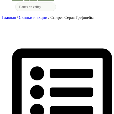
Главная
/
Скидки и акции
/ Спирея Серая Грефшейм