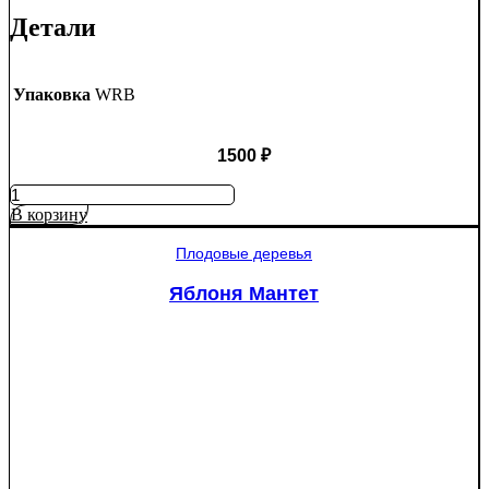
Детали
Упаковка
WRB
1500
₽
Количество
товара
В корзину
Ель
колючая
Плодовые деревья
Глаука
(Picea
Яблоня Мантет
pungens
"Glauca")