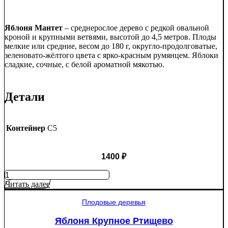
Яблоня Мантет
– среднерослое дерево с редкой овальной
кроной и крупными ветвями, высотой до 4,5 метров. Плоды
мелкие или средние, весом до 180 г, округло-продолговатые,
зеленовато-жёлтого цвета с ярко-красным румянцем. Яблоки
сладкие, сочные, с белой ароматной мякотью.
Детали
Контейнер
C5
1400
₽
Количество
товара
Читать далее
Яблоня
Мантет
Плодовые деревья
Яблоня Крупное Ртищево