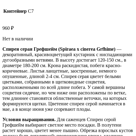
Контейнер
C7
960
₽
Нет в наличии
Спирея серая Грефшейм (Spiraea x cinerea Grfhime)
—
декоративный, красивоцветущий кустарник с ниспадающими
дугообразными ветвями. В высоту достигает 120-150 см., в
диаметре 180-200 см. Крона раскидистая, побеги красно-
коричневые. Листья ланцетные, заостренные, немного
опушенные, длиной 2-4 см. Спирея серая цветет белыми
цветками, собранными в щитковидные соцветия,
расположенными по всей длине побега. У самой вершины
соцветия сидячие, но чем ниже они расположены по ветке,
тем длиннее становятся облиственные веточки, на которых
формируются щитки. Цветение спиреи серой начинается в
мае, а в конце июня уже созревают плоды.
Условия выращивания.
Для саженцев Спиреи серой
Грефшейм выбирают светлое место посадки. В полутени
растет хорошо, цветет менее пышно. Обрезка взрослых кустов
должна быть регулярной: прореживание кроны, удаление