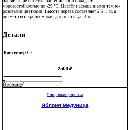
парше, жаре и засухе растение. Оно обладает
морозостойкостью до -29 °C. Цветёт насыщенными тёмно-
розовыми цветками. Высота дерева составляет 2,5–3 м, а
диаметр его кроны может достигать 1,2–2 м.
Детали
Контейнер
C7
2500
₽
Количество
товара
В корзину
Яблоня
Рэд
Плодовые деревья
Пэшн
красномякотная
Яблоня Медуница