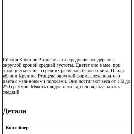
Яблоня Крупное Ртищево – это среднерослое дерево с
округлой кроной средней густоты. Цветёт оно в мае, при
этом цветки у него средних размеров, белого цвета. Плоды
яблони Крупное Ртищева округлой формы, зеленоватого
цвета с малиновыми полосами. Они достигают веса от 180 до
250 граммов. Мякоть плодов нежная, сочная, вкус кисло-
сладкий.
Детали
Контейнер