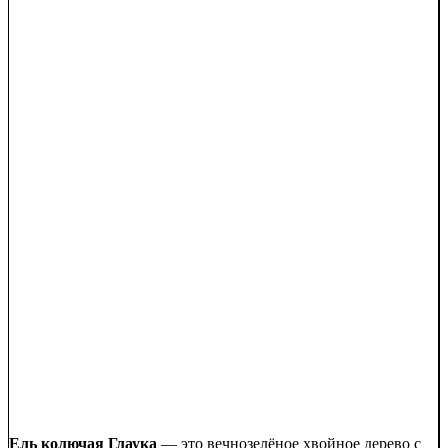
Ель колючая Глаука
— это вечнозелёное хвойное дерево с