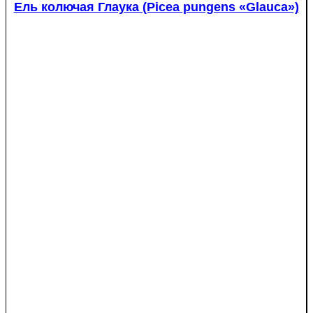
Ель колючая Глаука (Picea pungens «Glauca»)