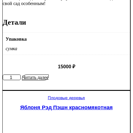
свой сад особенным!
Детали
Упаковка
сумка
15000
₽
Количество
Читать далее
товара
Туя
западная
Плодовые деревья
Смарагд
Спираль
Яблоня Рэд Пэшн красномякотная