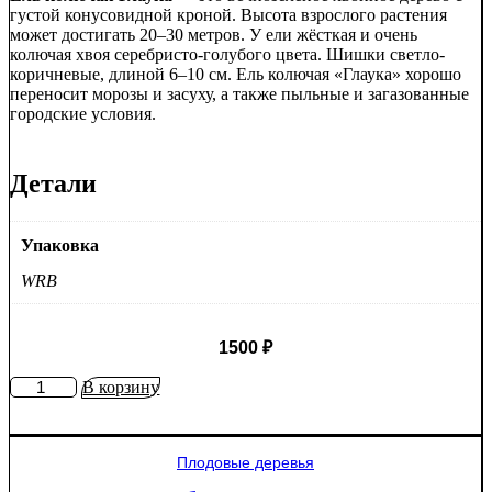
густой конусовидной кроной. Высота взрослого растения
может достигать 20–30 метров. У ели жёсткая и очень
колючая хвоя серебристо-голубого цвета. Шишки светло-
коричневые, длиной 6–10 см. Ель колючая «Глаука» хорошо
переносит морозы и засуху, а также пыльные и загазованные
городские условия.
Детали
Упаковка
WRB
1500
₽
Количество
В корзину
товара
Ель
колючая
Плодовые деревья
Глаука
(Picea