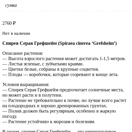
сумка
2760
₽
Нет в наличии
Спирея Серая Грефшейм (Spiraea cinerea ‘Grefsheim’)
Описание растения:
— Высота взрослого растения может достигать 1-1,5 метров.
— Листья зеленые, с зубчатыми краями.
— Цветки белые, собраны в крупные соцветия.
— Плоды — коробочки, которые созревают в конце лета.
Условия выращивания:
— Спирея Серая Грефшейм предпочитает солнечные места,
но может расти и в полутени.
— Растение не требовательно к почве, но лучше всего растет
на плодородных и хорошо дренированных грунтах.
— Полив должен быть регулярным, особенно в жаркую
погоду.
— Растение устойчиво к морозам и болезням.
В целом, спирея Серая Грефшейм — это неприхотливое