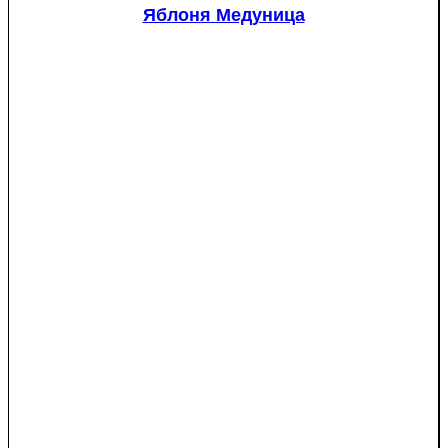
красномякотная
Яблоня Медуница