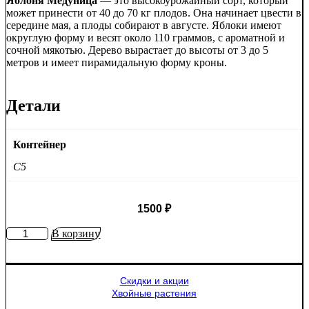
Яблоня Медуница
— это высокоурожайный сорт, который
может принести от 40 до 70 кг плодов. Она начинает цвести в
середине мая, а плоды собирают в августе. Яблоки имеют
округлую форму и весят около 110 граммов, с ароматной и
сочной мякотью. Дерево вырастает до высоты от 3 до 5
метров и имеет пирамидальную форму кроны.
Детали
Контейнер
C5
1500
₽
Количество
В корзину
товара
Яблоня
Медуница
Скидки и акции
Хвойные растения