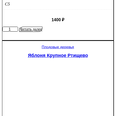
C5
1400
₽
Количество
Читать далее
товара
Яблоня
Мантет
Плодовые деревья
Яблоня Крупное Ртищево