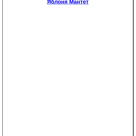
Яблоня Мантет
pungens
"Glauca")