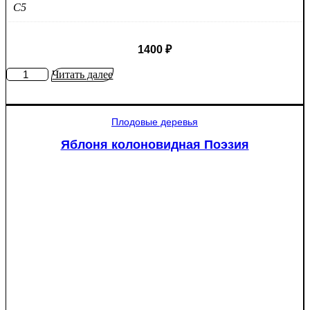
C5
1400
₽
Количество
Читать далее
товара
Яблоня
Крупное
Плодовые деревья
Ртищево
Яблоня колоновидная Поэзия