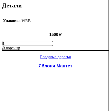
Детали
Упаковка
WRB
1500
₽
Количество
товара
В корзину
Ель
колючая
Плодовые деревья
Глаука
(Picea
Яблоня Мантет
pungens
"Glauca")