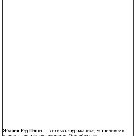
Яблоня Рэд Пэшн
— это высокоурожайное, устойчивое к
парше, жаре и засухе растение. Оно обладает