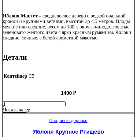
Яблоня Мантет
– среднерослое дерево с редкой овальной
кроной и крупными ветвями, высотой до 4,5 метров. Плоды
мелкие или средние, весом до 180 г, округло-продолговатые,
зеленовато-жёлтого цвета с ярко-красным румянцем. Яблоки
сладкие, сочные, с белой ароматной мякотью.
Детали
Контейнер
C5
1400
₽
Количество
товара
Читать далее
Яблоня
Мантет
Плодовые деревья
Яблоня Крупное Ртищево