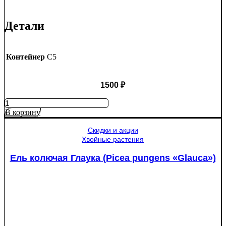
Детали
Контейнер
C5
1500
₽
Количество
товара
В корзину
Яблоня
Медуница
Скидки и акции
Хвойные растения
Ель колючая Глаука (Picea pungens «Glauca»)