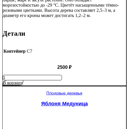
морозостойкостью до -29 °C. Цветёт насыщенными тёмно-
розовыми цветками. Высота дерева составляет 2,5–3 м, а
диаметр его кроны может достигать 1,2–2 м.
Детали
Контейнер
C7
2500
₽
Количество
товара
В корзину
Яблоня
Рэд
Плодовые деревья
Пэшн
красномякотная
Яблоня Медуница