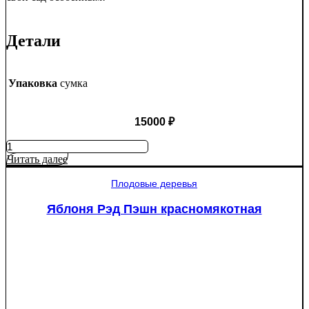
Детали
Упаковка
сумка
15000
₽
Количество
товара
Читать далее
Туя
западная
Плодовые деревья
Смарагд
Спираль
Яблоня Рэд Пэшн красномякотная