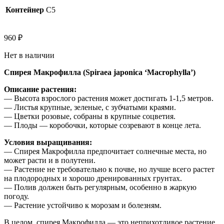
Контейнер
C5
960
₽
Нет в наличии
Спирея Макрофилла (Spiraea japonica ‘Macrophylla’)
Описание растения:
— Высота взрослого растения может достигать 1-1,5 метров.
— Листья крупные, зеленые, с зубчатыми краями.
— Цветки розовые, собраны в крупные соцветия.
— Плоды — коробочки, которые созревают в конце лета.
Условия выращивания:
— Спирея Макрофилла предпочитает солнечные места, но
может расти и в полутени.
— Растение не требовательно к почве, но лучше всего растет
на плодородных и хорошо дренированных грунтах.
— Полив должен быть регулярным, особенно в жаркую
погоду.
— Растение устойчиво к морозам и болезням.
В целом, спирея Макрофилла — это неприхотливое растение,