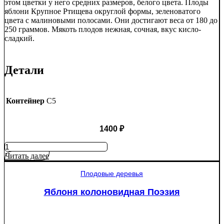
этом цветки у него средних размеров, белого цвета. Плоды
яблони Крупное Ртищева округлой формы, зеленоватого
цвета с малиновыми полосами. Они достигают веса от 180 до
250 граммов. Мякоть плодов нежная, сочная, вкус кисло-
сладкий.
Детали
Контейнер
C5
1400
₽
Количество
товара
Читать далее
Яблоня
Крупное
Плодовые деревья
Ртищево
Яблоня колоновидная Поэзия