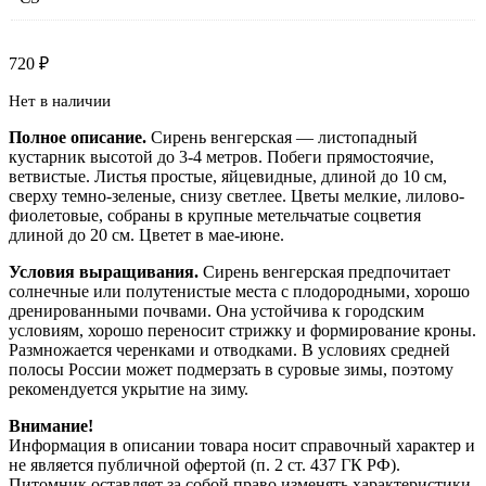
720
₽
Нет в наличии
Полное описание.
Сирень венгерская — листопадный
кустарник высотой до 3-4 метров. Побеги прямостоячие,
ветвистые. Листья простые, яйцевидные, длиной до 10 см,
сверху темно-зеленые, снизу светлее. Цветы мелкие, лилово-
фиолетовые, собраны в крупные метельчатые соцветия
длиной до 20 см. Цветет в мае-июне.
Условия выращивания.
Сирень венгерская предпочитает
солнечные или полутенистые места с плодородными, хорошо
дренированными почвами. Она устойчива к городским
условиям, хорошо переносит стрижку и формирование кроны.
Размножается черенками и отводками. В условиях средней
полосы России может подмерзать в суровые зимы, поэтому
рекомендуется укрытие на зиму.
Внимание!
Информация в описании товара носит справочный характер и
не является публичной офертой (п. 2 ст. 437 ГК РФ).
Питомник оставляет за собой право изменять характеристики,