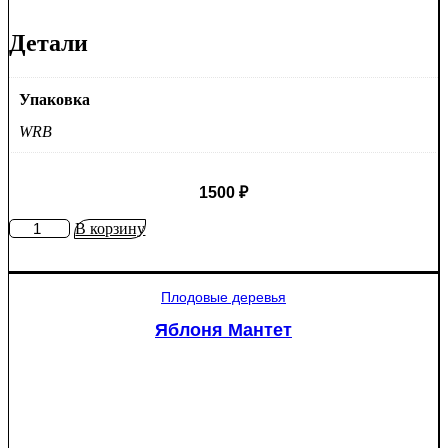
Детали
Упаковка
WRB
1500
₽
Количество
В корзину
товара
Ель
колючая
Плодовые деревья
Глаука
(Picea
Яблоня Мантет
pungens
"Glauca")