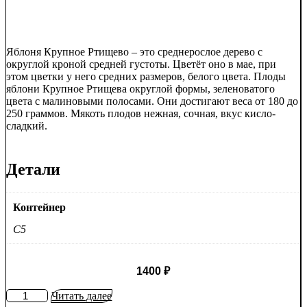
Яблоня Крупное Ртищево – это среднерослое дерево с
округлой кроной средней густоты. Цветёт оно в мае, при
этом цветки у него средних размеров, белого цвета. Плоды
яблони Крупное Ртищева округлой формы, зеленоватого
цвета с малиновыми полосами. Они достигают веса от 180 до
250 граммов. Мякоть плодов нежная, сочная, вкус кисло-
сладкий.
Детали
Контейнер
C5
1400
₽
Количество
Читать далее
товара