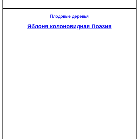
Яблоня
Крупное
Плодовые деревья
Ртищево
Яблоня колоновидная Поэзия