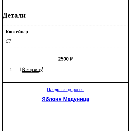
Детали
Контейнер
C7
2500
₽
Количество
В корзину
товара
Яблоня
Рэд
Плодовые деревья
Пэшн
красномякотная
Яблоня Медуница