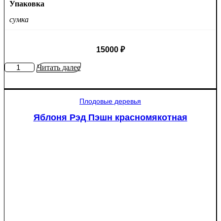
Упаковка
сумка
15000
₽
Количество
Читать далее
товара
Туя
западная
Плодовые деревья
Смарагд
Спираль
Яблоня Рэд Пэшн красномякотная