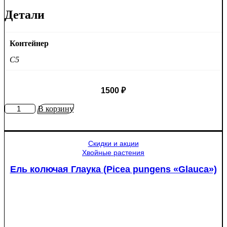
Детали
Контейнер
C5
1500
₽
Количество
В корзину
товара
Яблоня
Медуница
Скидки и акции
Хвойные растения
Ель колючая Глаука (Picea pungens «Glauca»)