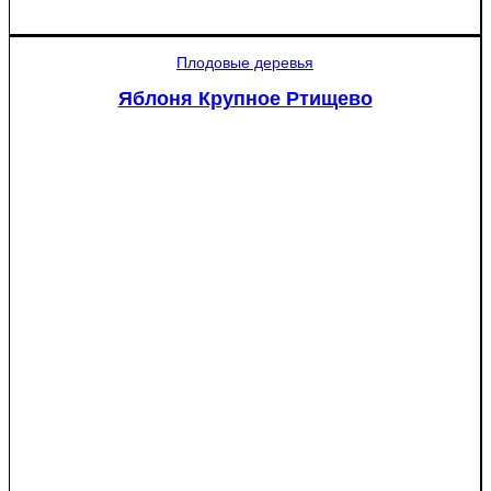
товара
Яблоня
Мантет
Плодовые деревья
Яблоня Крупное Ртищево