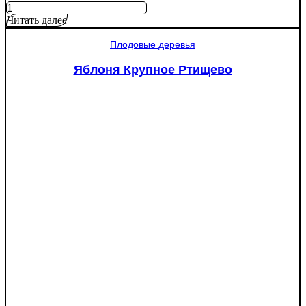
Количество
товара
Читать далее
Яблоня
Мантет
Плодовые деревья
Яблоня Крупное Ртищево