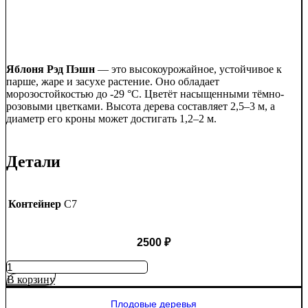
Яблоня Рэд Пэшн
— это высокоурожайное, устойчивое к
парше, жаре и засухе растение. Оно обладает
морозостойкостью до -29 °C. Цветёт насыщенными тёмно-
розовыми цветками. Высота дерева составляет 2,5–3 м, а
диаметр его кроны может достигать 1,2–2 м.
Детали
Контейнер
C7
2500
₽
Количество
товара
В корзину
Яблоня
Рэд
Плодовые деревья