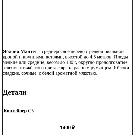
Яблоня Мантет
– среднерослое дерево с редкой овальной
кроной и крупными ветвями, высотой до 4,5 метров. Плоды
мелкие или средние, весом до 180 г, округло-продолговатые,
зеленовато-жёлтого цвета с ярко-красным румянцем. Яблоки
сладкие, сочные, с белой ароматной мякотью.
Детали
Контейнер
C5
1400
₽