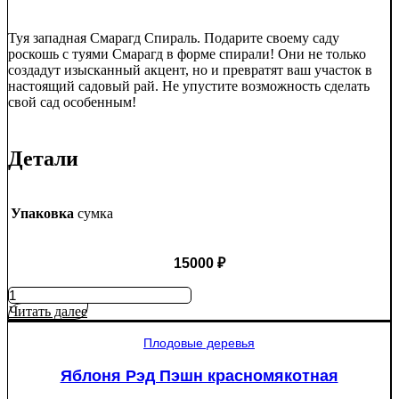
Туя западная Смарагд Спираль. Подарите своему саду
роскошь с туями Смарагд в форме спирали! Они не только
создадут изысканный акцент, но и превратят ваш участок в
настоящий садовый рай. Не упустите возможность сделать
свой сад особенным!
Детали
Упаковка
сумка
15000
₽
Количество
товара
Читать далее
Туя
западная
Плодовые деревья
Смарагд
Спираль
Яблоня Рэд Пэшн красномякотная