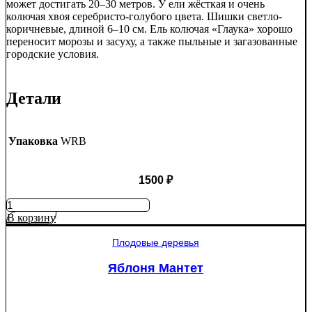
может достигать 20–30 метров. У ели жёсткая и очень
колючая хвоя серебристо-голубого цвета. Шишки светло-
коричневые, длиной 6–10 см. Ель колючая «Глаука» хорошо
переносит морозы и засуху, а также пыльные и загазованные
городские условия.
Детали
Упаковка
WRB
1500
₽
Количество
товара
В корзину
Ель
колючая
Плодовые деревья
Глаука
(Picea
Яблоня Мантет
pungens
"Glauca")