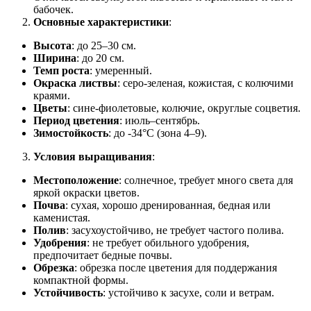
бабочек.
Основные характеристики
:
Высота
: до 25–30 см.
Ширина
: до 20 см.
Темп роста
: умеренный.
Окраска листвы
: серо-зеленая, кожистая, с колючими
краями.
Цветы
: сине-фиолетовые, колючие, округлые соцветия.
Период цветения
: июль–сентябрь.
Зимостойкость
: до -34°C (зона 4–9).
Условия выращивания
:
Местоположение
: солнечное, требует много света для
яркой окраски цветов.
Почва
: сухая, хорошо дренированная, бедная или
каменистая.
Полив
: засухоустойчиво, не требует частого полива.
Удобрения
: не требует обильного удобрения,
предпочитает бедные почвы.
Обрезка
: обрезка после цветения для поддержания
компактной формы.
Устойчивость
: устойчиво к засухе, соли и ветрам.