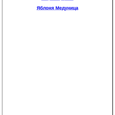
Пэшн
красномякотная
Яблоня Медуница