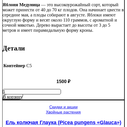
Яблоня Медуница
— это высокоурожайный сорт, который
может принести от 40 до 70 кг плодов. Она начинает цвести в
середине мая, а плоды собирают в августе. Яблоки имеют
округлую форму и весят около 110 граммов, с ароматной и
сочной мякотью. Дерево вырастает до высоты от 3 до 5
метров и имеет пирамидальную форму кроны.
Детали
Контейнер
C5
1500
₽
Количество
товара
В корзину
Яблоня
Медуница
Скидки и акции
Хвойные растения
Ель колючая Глаука (Picea pungens «Glauca»)