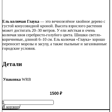
Ель колючая Глаука
— это вечнозелёное хвойное дерево с
густой конусовидной кроной. Высота взрослого растения
может достигать 20–30 метров. У ели жёсткая и очень
колючая хвоя серебристо-голубого цвета. Шишки светло-
коричневые, длиной 6–10 см. Ель колючая «Глаука» хорошо
переносит морозы и засуху, а также пыльные и загазованные
городские условия.
Детали
Упаковка
WRB
1500
₽
Количество
товара
В корзину
Ель