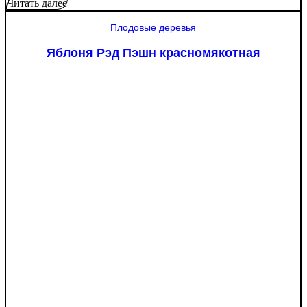
товара
Читать далее
Туя
западная
Плодовые деревья
Смарагд
Спираль
Яблоня Рэд Пэшн красномякотная