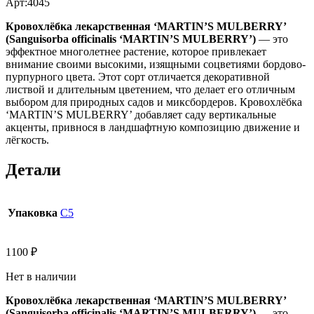
Арт:4045
Кровохлёбка лекарственная ‘MARTIN’S MULBERRY’
(Sanguisorba officinalis ‘MARTIN’S MULBERRY’)
— это
эффектное многолетнее растение, которое привлекает
внимание своими высокими, изящными соцветиями бордово-
пурпурного цвета. Этот сорт отличается декоративной
листвой и длительным цветением, что делает его отличным
выбором для природных садов и миксбордеров. Кровохлёбка
‘MARTIN’S MULBERRY’ добавляет саду вертикальные
акценты, привнося в ландшафтную композицию движение и
лёгкость.
Детали
Упаковка
С5
1100
₽
Нет в наличии
Кровохлёбка лекарственная ‘MARTIN’S MULBERRY’
(Sanguisorba officinalis ‘MARTIN’S MULBERRY’)
— это