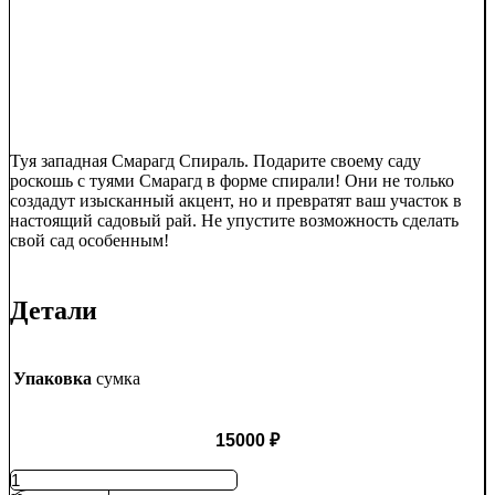
Туя западная Смарагд Спираль. Подарите своему саду
роскошь с туями Смарагд в форме спирали! Они не только
создадут изысканный акцент, но и превратят ваш участок в
настоящий садовый рай. Не упустите возможность сделать
свой сад особенным!
Детали
Упаковка
сумка
15000
₽
Количество