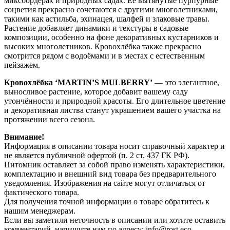
миксбордерах и природных садах. Её вытянутые пурпурные
соцветия прекрасно сочетаются с другими многолетниками,
такими как астильба, эхинацея, шалфей и злаковые травы.
Растение добавляет динамики и текстуры в садовые
композиции, особенно на фоне декоративных кустарников и
высоких многолетников. Кровохлёбка также прекрасно
смотрится рядом с водоёмами и в местах с естественным
пейзажем.
Кровохлёбка ‘MARTIN’S MULBERRY’
— это элегантное,
выносливое растение, которое добавит вашему саду
утончённости и природной красоты. Его длительное цветение
и декоративная листва станут украшением вашего участка на
протяжении всего сезона.
Внимание!
Информация в описании товара носит справочный характер и
не является публичной офертой (п. 2 ст. 437 ГК РФ).
Питомник оставляет за собой право изменять характеристики,
комплектацию и внешний вид товара без предварительного
уведомления. Изображения на сайте могут отличаться от
фактического товара.
Для получения точной информации о товаре обратитесь к
нашим менеджерам.
Если вы заметили неточность в описании или хотите оставить
комментарий, напишите нам по адресу: info@rost.eco