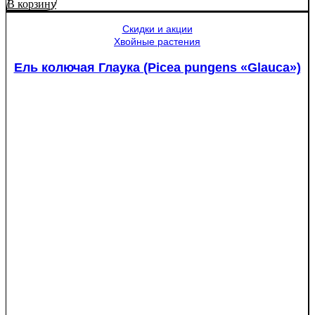
товара
В корзину
Яблоня
Медуница
Скидки и акции
Хвойные растения
Ель колючая Глаука (Picea pungens «Glauca»)