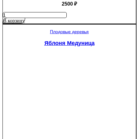
2500
₽
Количество
товара
В корзину
Яблоня
Рэд
Плодовые деревья
Пэшн
красномякотная
Яблоня Медуница