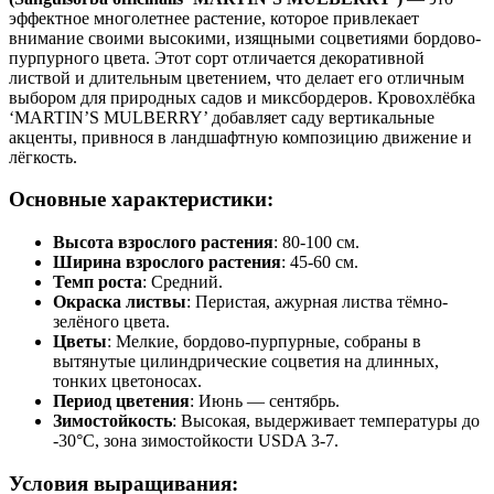
эффектное многолетнее растение, которое привлекает
внимание своими высокими, изящными соцветиями бордово-
пурпурного цвета. Этот сорт отличается декоративной
листвой и длительным цветением, что делает его отличным
выбором для природных садов и миксбордеров. Кровохлёбка
‘MARTIN’S MULBERRY’ добавляет саду вертикальные
акценты, привнося в ландшафтную композицию движение и
лёгкость.
Основные характеристики:
Высота взрослого растения
: 80-100 см.
Ширина взрослого растения
: 45-60 см.
Темп роста
: Средний.
Окраска листвы
: Перистая, ажурная листва тёмно-
зелёного цвета.
Цветы
: Мелкие, бордово-пурпурные, собраны в
вытянутые цилиндрические соцветия на длинных,
тонких цветоносах.
Период цветения
: Июнь — сентябрь.
Зимостойкость
: Высокая, выдерживает температуры до
-30°C, зона зимостойкости USDA 3-7.
Условия выращивания: