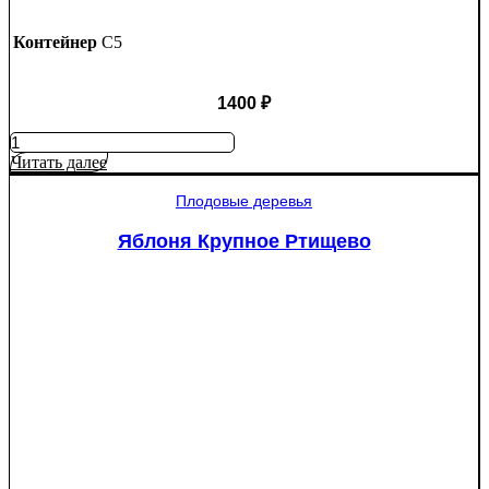
Контейнер
C5
1400
₽
Количество
товара
Читать далее
Яблоня
Мантет
Плодовые деревья
Яблоня Крупное Ртищево