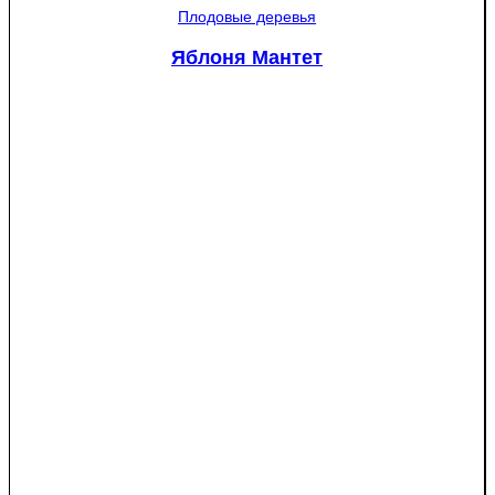
колючая
Плодовые деревья
Глаука
(Picea
Яблоня Мантет
pungens
"Glauca")