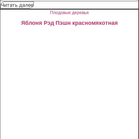
товара
Читать далее
Туя
западная
Плодовые деревья
Смарагд
Спираль
Яблоня Рэд Пэшн красномякотная