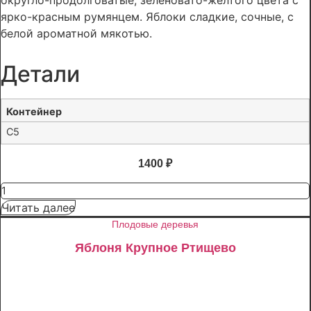
округло-продолговатые, зеленовато-жёлтого цвета с
ярко-красным румянцем. Яблоки сладкие, сочные, с
белой ароматной мякотью.
Детали
Контейнер
C5
1400
₽
Количество
товара
Читать далее
Яблоня
Мантет
Плодовые деревья
Яблоня Крупное Ртищево