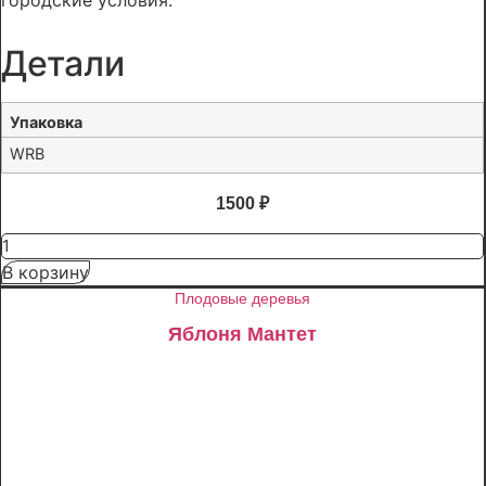
городские условия.
Детали
Упаковка
WRB
1500
₽
Количество
товара
В корзину
Ель
колючая
Плодовые деревья
Глаука
(Picea
Яблоня Мантет
pungens
"Glauca")