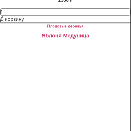
2500
₽
Количество
товара
В корзину
Яблоня
Рэд
Плодовые деревья
Пэшн
красномякотная
Яблоня Медуница