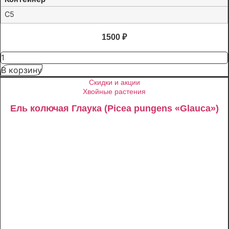
C5
1500
₽
Количество
товара
В корзину
Яблоня
Медуница
Скидки и акции
Хвойные растения
Ель колючая Глаука (Picea pungens «Glauca»)