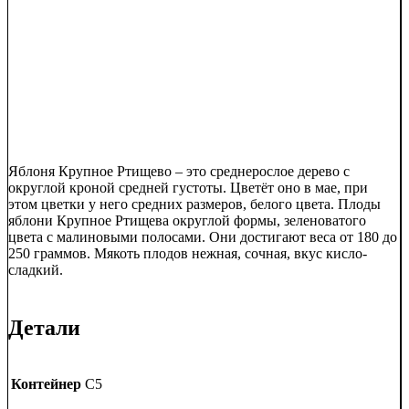
Яблоня Крупное Ртищево – это среднерослое дерево с
округлой кроной средней густоты. Цветёт оно в мае, при
этом цветки у него средних размеров, белого цвета. Плоды
яблони Крупное Ртищева округлой формы, зеленоватого
цвета с малиновыми полосами. Они достигают веса от 180 до
250 граммов. Мякоть плодов нежная, сочная, вкус кисло-
сладкий.
Детали
Контейнер
C5