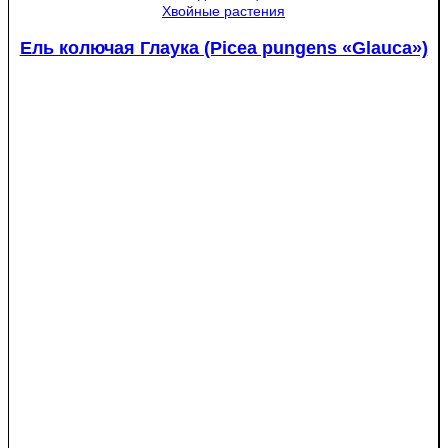
Хвойные растения
Ель колючая Глаука (Picea pungens «Glauca»)