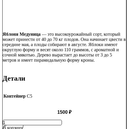
Яблоня Медуница
— это высокоурожайный сорт, который
может принести от 40 до 70 кг плодов. Она начинает цвести в
середине мая, а плоды собирают в августе. Яблоки имеют
округлую форму и весят около 110 граммов, с ароматной и
сочной мякотью. Дерево вырастает до высоты от 3 до 5
метров и имеет пирамидальную форму кроны.
Детали
Контейнер
C5
1500
₽
Количество
товара
В корзину