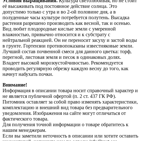
Условия выращивания.
Культура светолюбивая, но не стоит
её высаживать под постоянное действие солнца. Это
допустимо только с утра и во 2-ой половине дня, а в
полуденные часы культуре потребуется полутень. Высадка
растения разрешено производить как весной, так и осенью.
Вид любит плодородные кислые земли с умеренной
влажностью, привычно относится и к субстрату с
нейтральной реакцией. Он не переносит засуху и застой воды
в грунте. Гортензии противопоказаны известняковые земли.
Лучший состав почвенной смеси для данного цветка: торф,
перегной, листовая земля и песок в одинаковых долях.
Владеет высокой морозоустойчивостью. Рекомендуется
проводить регулярную обрезку каждую весну до того, как
начнут набухать почки.
Внимание!
Информация в описании товара носит справочный характер и
не является публичной офертой (п. 2 ст. 437 ГК РФ).
Питомник оставляет за собой право изменять характеристики,
комплектацию и внешний вид товара без предварительного
уведомления. Изображения на сайте могут отличаться от
фактического товара.
Для получения точной информации о товаре обратитесь к
нашим менеджерам.
Если вы заметили неточность в описании или хотите оставить