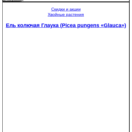
Яблоня
Медуница
Скидки и акции
Хвойные растения
Ель колючая Глаука (Picea pungens «Glauca»)