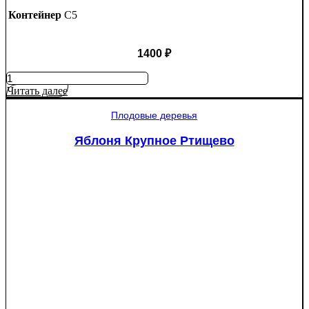
Контейнер
C5
1400
₽
Количество
товара
Читать далее
Яблоня
Мантет
Плодовые деревья
Яблоня Крупное Ртищево