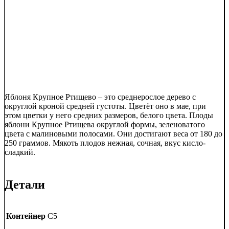
Яблоня Крупное Ртищево – это среднерослое дерево с
округлой кроной средней густоты. Цветёт оно в мае, при
этом цветки у него средних размеров, белого цвета. Плоды
яблони Крупное Ртищева округлой формы, зеленоватого
цвета с малиновыми полосами. Они достигают веса от 180 до
250 граммов. Мякоть плодов нежная, сочная, вкус кисло-
сладкий.
Детали
Контейнер
C5