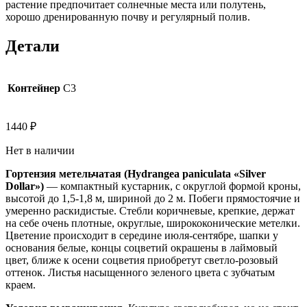
растение предпочитает солнечные места или полутень,
хорошо дренированную почву и регулярный полив.
Детали
Контейнер
C3
1440
₽
Нет в наличии
Гортензия метельчатая (Hydrangea paniculata «Silver
Dollar»)
— компактный кустарник, с округлой формой кроны,
высотой до 1,5-1,8 м, шириной до 2 м. Побеги прямостоячие и
умеренно раскидистые. Стебли коричневые, крепкие, держат
на себе очень плотные, округлые, ширококонические метелки.
Цветение происходит в середине июля-сентябре, шапки у
основания белые, концы соцветий окрашены в лаймовый
цвет, ближе к осени соцветия приобретут светло-розовый
оттенок. Листья насыщенного зеленого цвета с зубчатым
краем.