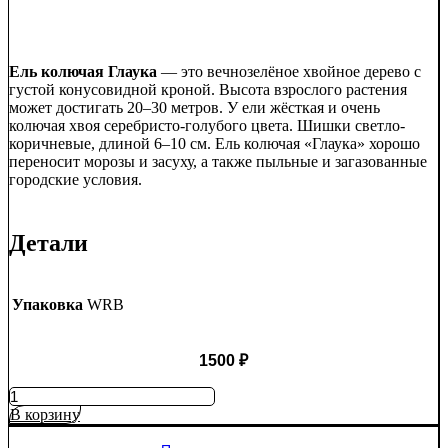
Ель колючая Глаука
— это вечнозелёное хвойное дерево с
густой конусовидной кроной. Высота взрослого растения
может достигать 20–30 метров. У ели жёсткая и очень
колючая хвоя серебристо-голубого цвета. Шишки светло-
коричневые, длиной 6–10 см. Ель колючая «Глаука» хорошо
переносит морозы и засуху, а также пыльные и загазованные
городские условия.
Детали
Упаковка
WRB
1500
₽
Количество
товара
В корзину
Ель