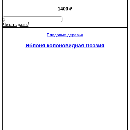
1400
₽
Количество
товара
Читать далее
Яблоня
Крупное
Плодовые деревья
Ртищево
Яблоня колоновидная Поэзия