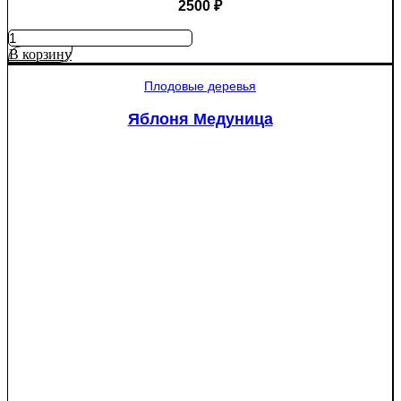
2500
₽
Количество
товара
В корзину
Яблоня
Рэд
Плодовые деревья
Пэшн
красномякотная
Яблоня Медуница