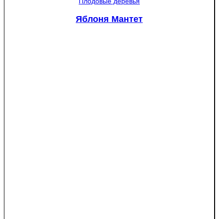
колючая
Плодовые деревья
Глаука
(Picea
Яблоня Мантет
pungens
"Glauca")