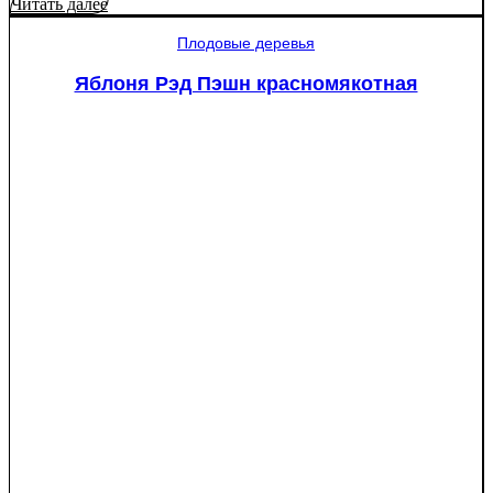
товара
Читать далее
Туя
западная
Плодовые деревья
Смарагд
Спираль
Яблоня Рэд Пэшн красномякотная