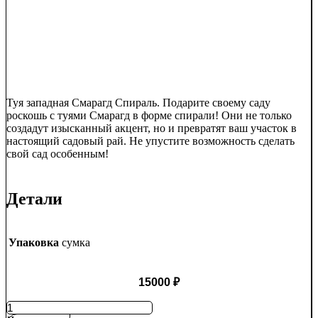
Туя западная Смарагд Спираль. Подарите своему саду
роскошь с туями Смарагд в форме спирали! Они не только
создадут изысканный акцент, но и превратят ваш участок в
настоящий садовый рай. Не упустите возможность сделать
свой сад особенным!
Детали
Упаковка
сумка
15000
₽
Количество