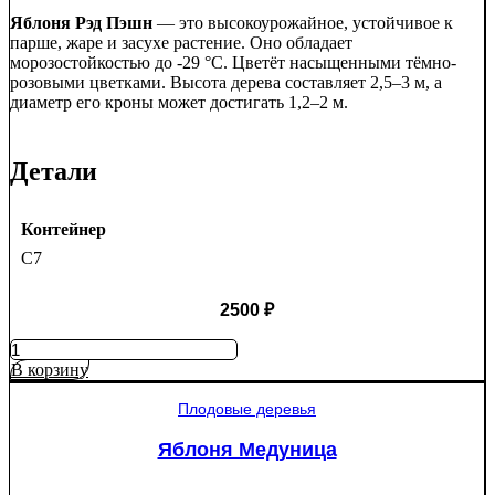
Яблоня Рэд Пэшн
— это высокоурожайное, устойчивое к
парше, жаре и засухе растение. Оно обладает
морозостойкостью до -29 °C. Цветёт насыщенными тёмно-
розовыми цветками. Высота дерева составляет 2,5–3 м, а
диаметр его кроны может достигать 1,2–2 м.
Детали
Контейнер
C7
2500
₽
Количество
товара
В корзину
Яблоня
Рэд
Плодовые деревья
Пэшн
красномякотная
Яблоня Медуница