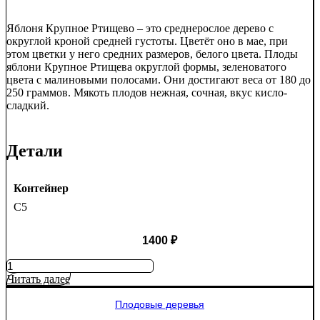
Яблоня Крупное Ртищево – это среднерослое дерево с
округлой кроной средней густоты. Цветёт оно в мае, при
этом цветки у него средних размеров, белого цвета. Плоды
яблони Крупное Ртищева округлой формы, зеленоватого
цвета с малиновыми полосами. Они достигают веса от 180 до
250 граммов. Мякоть плодов нежная, сочная, вкус кисло-
сладкий.
Детали
Контейнер
C5
1400
₽
Количество
товара
Читать далее
Яблоня
Крупное
Плодовые деревья
Ртищево