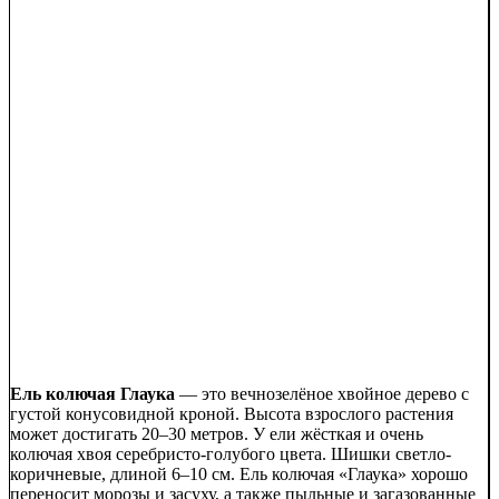
Ель колючая Глаука
— это вечнозелёное хвойное дерево с
густой конусовидной кроной. Высота взрослого растения
может достигать 20–30 метров. У ели жёсткая и очень
колючая хвоя серебристо-голубого цвета. Шишки светло-
коричневые, длиной 6–10 см. Ель колючая «Глаука» хорошо
переносит морозы и засуху, а также пыльные и загазованные