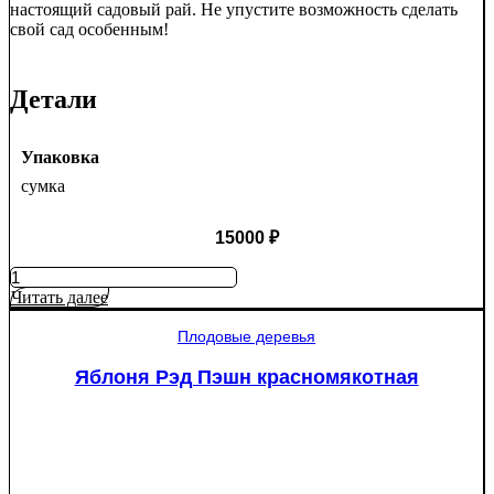
настоящий садовый рай. Не упустите возможность сделать
свой сад особенным!
Детали
Упаковка
сумка
15000
₽
Количество
товара
Читать далее
Туя
западная
Плодовые деревья
Смарагд
Спираль
Яблоня Рэд Пэшн красномякотная