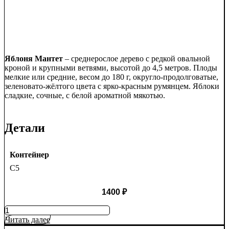
Яблоня Мантет
– среднерослое дерево с редкой овальной
кроной и крупными ветвями, высотой до 4,5 метров. Плоды
мелкие или средние, весом до 180 г, округло-продолговатые,
зеленовато-жёлтого цвета с ярко-красным румянцем. Яблоки
сладкие, сочные, с белой ароматной мякотью.
Детали
Контейнер
C5
1400
₽
Количество
товара
Читать далее
Яблоня