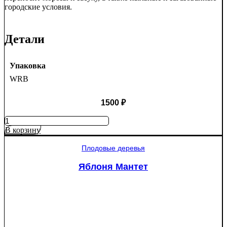
городские условия.
Детали
Упаковка
WRB
1500
₽
Количество
товара
В корзину
Ель
колючая
Плодовые деревья
Глаука
(Picea
Яблоня Мантет
pungens
"Glauca")