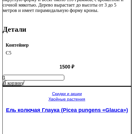
сочной мякотью. Дерево вырастает до высоты от 3 до 5
метров и имеет пирамидальную форму кроны.
Детали
Контейнер
C5
1500
₽
Количество
товара
В корзину
Яблоня
Медуница
Скидки и акции
Хвойные растения
Ель колючая Глаука (Picea pungens «Glauca»)