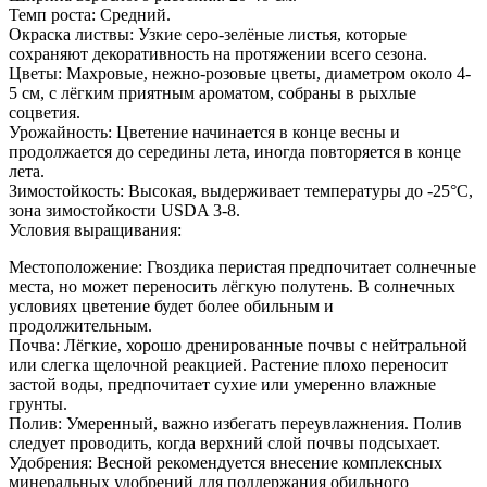
Темп роста: Средний.
Окраска листвы: Узкие серо-зелёные листья, которые
сохраняют декоративность на протяжении всего сезона.
Цветы: Махровые, нежно-розовые цветы, диаметром около 4-
5 см, с лёгким приятным ароматом, собраны в рыхлые
соцветия.
Урожайность: Цветение начинается в конце весны и
продолжается до середины лета, иногда повторяется в конце
лета.
Зимостойкость: Высокая, выдерживает температуры до -25°C,
зона зимостойкости USDA 3-8.
Условия выращивания:
Местоположение: Гвоздика перистая предпочитает солнечные
места, но может переносить лёгкую полутень. В солнечных
условиях цветение будет более обильным и
продолжительным.
Почва: Лёгкие, хорошо дренированные почвы с нейтральной
или слегка щелочной реакцией. Растение плохо переносит
застой воды, предпочитает сухие или умеренно влажные
грунты.
Полив: Умеренный, важно избегать переувлажнения. Полив
следует проводить, когда верхний слой почвы подсыхает.
Удобрения: Весной рекомендуется внесение комплексных
минеральных удобрений для поддержания обильного