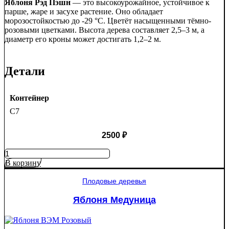
Яблоня Рэд Пэшн
— это высокоурожайное, устойчивое к
парше, жаре и засухе растение. Оно обладает
морозостойкостью до -29 °C. Цветёт насыщенными тёмно-
розовыми цветками. Высота дерева составляет 2,5–3 м, а
диаметр его кроны может достигать 1,2–2 м.
Детали
Контейнер
C7
2500
₽
Количество
товара
В корзину
Яблоня
Рэд
Плодовые деревья
Пэшн
красномякотная
Яблоня Медуница