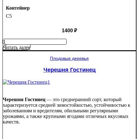
Контейнер
C5
1400
₽
Количество
товара
Читать далее
Яблоня
колоновидная
Плодовые деревья
Поэзия
Черешня Гостинец
Черешня Гостинец
— это среднеранний сорт, который
характеризуется средней зимостойкостью, устойчивостью к
заболеваниям и вредителям, обильными регулярными
урожаями, а также крупными ягодами отличных вкусовых
качеств.