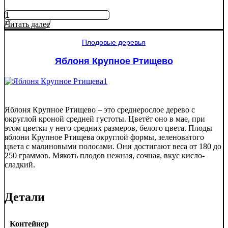
Количество
товара
Читать далее
Яблоня
Мантет
Плодовые деревья
Яблоня Крупное Ртищево
Яблоня Крупное Ртищево – это среднерослое дерево с
округлой кроной средней густоты. Цветёт оно в мае, при
этом цветки у него средних размеров, белого цвета. Плоды
яблони Крупное Ртищева округлой формы, зеленоватого
цвета с малиновыми полосами. Они достигают веса от 180 до
250 граммов. Мякоть плодов нежная, сочная, вкус кисло-
сладкий.
Детали
Контейнер