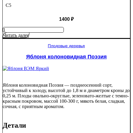
C5
1400
₽
Количество
товара
Читать далее
Яблоня
Крупное
Плодовые деревья
Ртищево
Яблоня колоновидная Поэзия
Яблоня колоновидная Поэзия — позднеосенний сорт,
устойчивый к холоду, высотой до 1,8 м и диаметром кроны до
0,25 м. Плоды овально-округлые, зеленовато-желтые с темно-
красным покровом, массой 100-300 г, мякоть белая, сладкая,
сочная, с приятным ароматом.
Детали