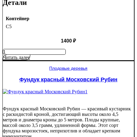
Детали
Контейнер
C5
1400
₽
Количество
товара
Читать далее
Черешня
Гостинец
Плодовые деревья
Фундук красный Московский Рубин
Фундук красный Московский Рубин — красивый кустарник
с раскидистой кроной, достигающий высоты около 4,5
метров и диаметра кроны до 5 метров. Плоды крупные,
массой около 3,5 грамм, удлиненной формы. Этот сорт
фундука морозостоек, неприхотлив и обладает крепким
иммунитетом.