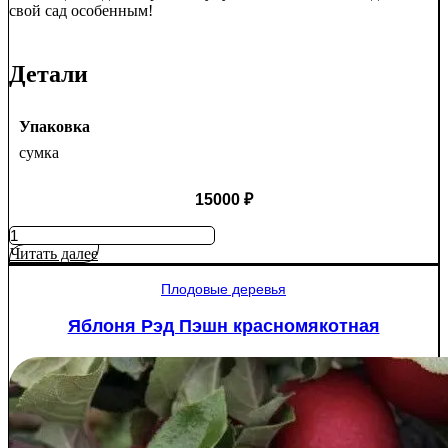
свой сад особенным!
Детали
Упаковка
сумка
15000
₽
Количество
товара
Читать далее
Туя
западная
Плодовые деревья
Смарагд
Спираль
Яблоня Рэд Пэшн красномякотная