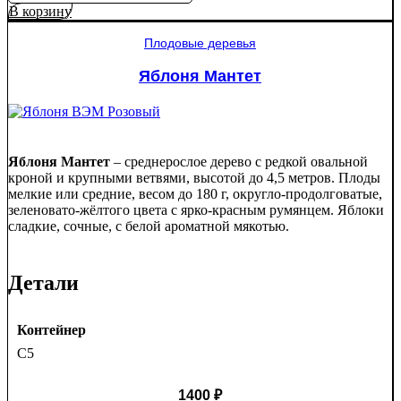
товара
В корзину
Ель
колючая
Плодовые деревья
Глаука
(Picea
Яблоня Мантет
pungens
"Glauca")
Яблоня Мантет
– среднерослое дерево с редкой овальной
кроной и крупными ветвями, высотой до 4,5 метров. Плоды
мелкие или средние, весом до 180 г, округло-продолговатые,
зеленовато-жёлтого цвета с ярко-красным румянцем. Яблоки
сладкие, сочные, с белой ароматной мякотью.
Детали
Контейнер
C5
1400
₽