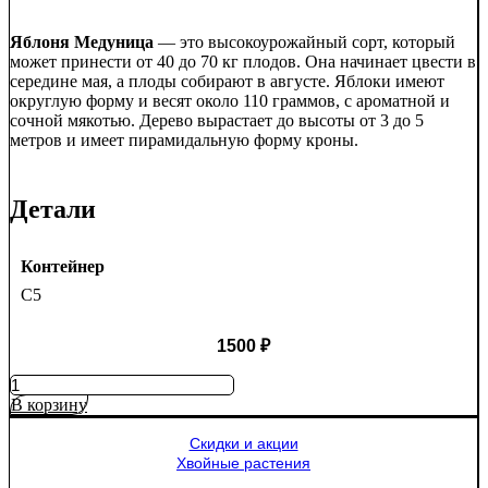
Яблоня Медуница
— это высокоурожайный сорт, который
может принести от 40 до 70 кг плодов. Она начинает цвести в
середине мая, а плоды собирают в августе. Яблоки имеют
округлую форму и весят около 110 граммов, с ароматной и
сочной мякотью. Дерево вырастает до высоты от 3 до 5
метров и имеет пирамидальную форму кроны.
Детали
Контейнер
C5
1500
₽
Количество
товара
В корзину
Яблоня
Медуница
Скидки и акции
Хвойные растения