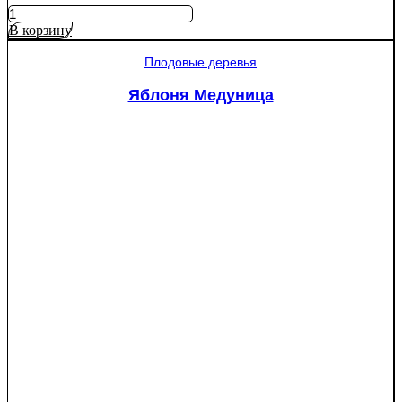
Количество
товара
В корзину
Яблоня
Рэд
Плодовые деревья
Пэшн
красномякотная
Яблоня Медуница