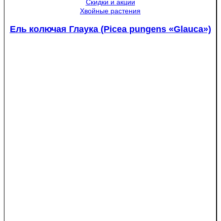
Медуница
Скидки и акции
Хвойные растения
Ель колючая Глаука (Picea pungens «Glauca»)