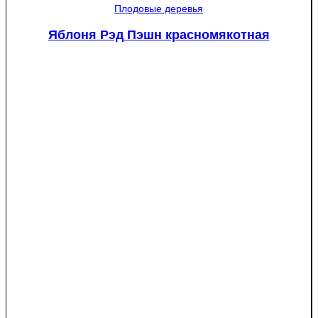
западная
Плодовые деревья
Смарагд
Спираль
Яблоня Рэд Пэшн красномякотная