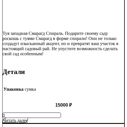
Туя западная Смарагд Спираль. Подарите своему саду
роскошь с туями Смарагд в форме спирали! Они не только
создадут изысканный акцент, но и превратят ваш участок в
настоящий садовый рай. Не упустите возможность сделать
свой сад особенным!
Детали
Упаковка
сумка
15000
₽
Количество
товара
Читать далее
Туя