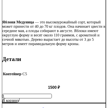
Яблоня Медуница
— это высокоурожайный сорт, который
может принести от 40 до 70 кг плодов. Она начинает цвести в
середине мая, а плоды собирают в августе. Яблоки имеют
округлую форму и весят около 110 граммов, с ароматной и
сочной мякотью. Дерево вырастает до высоты от 3 до 5
метров и имеет пирамидальную форму кроны.
Детали
Контейнер
C5
1500
₽
Количество
товара
В корзину
Яблоня