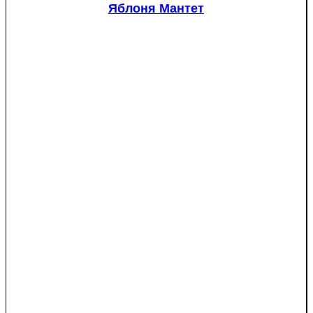
(Picea
Яблоня Мантет
pungens
"Glauca")