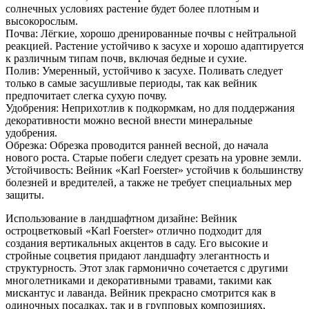
солнечных условиях растение будет более плотным и
высокорослым.
Почва: Лёгкие, хорошо дренированные почвы с нейтральной
реакцией. Растение устойчиво к засухе и хорошо адаптируется
к различным типам почв, включая бедные и сухие.
Полив: Умеренный, устойчиво к засухе. Поливать следует
только в самые засушливые периоды, так как вейник
предпочитает слегка сухую почву.
Удобрения: Неприхотлив к подкормкам, но для поддержания
декоративности можно весной внести минеральные
удобрения.
Обрезка: Обрезка проводится ранней весной, до начала
нового роста. Старые побеги следует срезать на уровне земли.
Устойчивость: Вейник «Karl Foerster» устойчив к большинству
болезней и вредителей, а также не требует специальных мер
защиты.
Использование в ландшафтном дизайне: Вейник
остроцветковый «Karl Foerster» отлично подходит для
создания вертикальных акцентов в саду. Его высокие и
стройные соцветия придают ландшафту элегантность и
структурность. Этот злак гармонично сочетается с другими
многолетниками и декоративными травами, такими как
мискантус и лаванда. Вейник прекрасно смотрится как в
одиночных посадках, так и в групповых композициях,