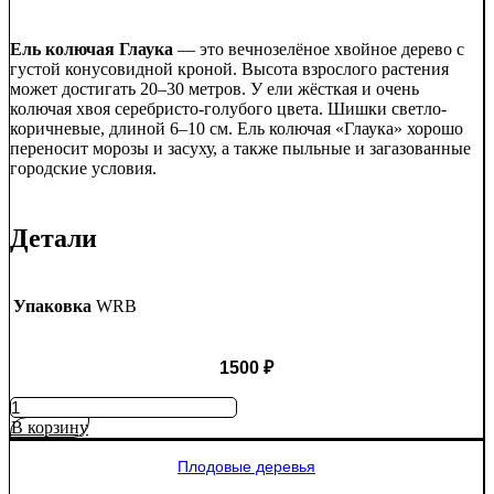
Ель колючая Глаука
— это вечнозелёное хвойное дерево с
густой конусовидной кроной. Высота взрослого растения
может достигать 20–30 метров. У ели жёсткая и очень
колючая хвоя серебристо-голубого цвета. Шишки светло-
коричневые, длиной 6–10 см. Ель колючая «Глаука» хорошо
переносит морозы и засуху, а также пыльные и загазованные
городские условия.
Детали
Упаковка
WRB
1500
₽
Количество
товара
В корзину
Ель
колючая
Плодовые деревья
Глаука