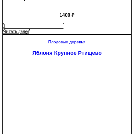
1400
₽
Количество
товара
Читать далее
Яблоня
Мантет
Плодовые деревья
Яблоня Крупное Ртищево