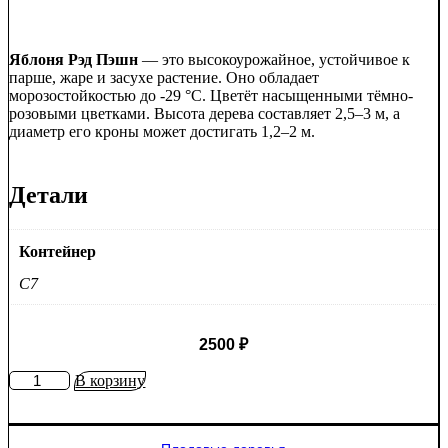
Яблоня Рэд Пэшн
— это высокоурожайное, устойчивое к
парше, жаре и засухе растение. Оно обладает
морозостойкостью до -29 °C. Цветёт насыщенными тёмно-
розовыми цветками. Высота дерева составляет 2,5–3 м, а
диаметр его кроны может достигать 1,2–2 м.
Детали
Контейнер
C7
2500
₽
Количество
В корзину
товара
Яблоня
Рэд