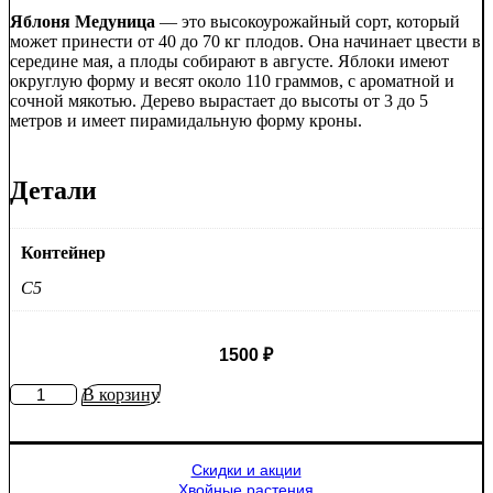
Яблоня Медуница
— это высокоурожайный сорт, который
может принести от 40 до 70 кг плодов. Она начинает цвести в
середине мая, а плоды собирают в августе. Яблоки имеют
округлую форму и весят около 110 граммов, с ароматной и
сочной мякотью. Дерево вырастает до высоты от 3 до 5
метров и имеет пирамидальную форму кроны.
Детали
Контейнер
C5
1500
₽
Количество
В корзину
товара
Яблоня
Медуница
Скидки и акции
Хвойные растения