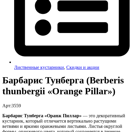
Лиственные кустарники
,
Скидки и акции
Барбарис Тунберга (Berberis
thunbergii «Orange Pillar»)
Арт:3559
Барбарис Тунберга «Оранж Пиллар»
— это декоративный
кустарник, который отличается вертикально растущими
ветвями и яркими оранжевыми листьями. Листья округлой
формы, оранжевого цвета, который сохраняется в течение