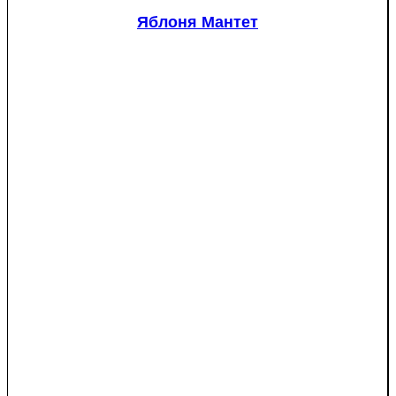
(Picea
Яблоня Мантет
pungens
"Glauca")