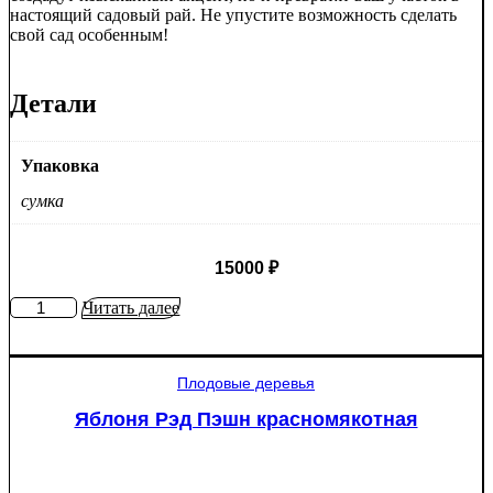
настоящий садовый рай. Не упустите возможность сделать
свой сад особенным!
Детали
Упаковка
сумка
15000
₽
Количество
Читать далее
товара
Туя
западная
Плодовые деревья
Смарагд
Спираль
Яблоня Рэд Пэшн красномякотная