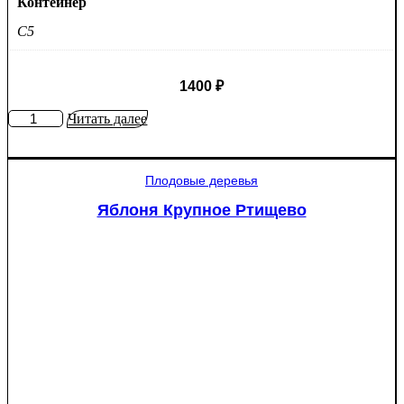
Контейнер
C5
1400
₽
Количество
Читать далее
товара
Яблоня
Мантет
Плодовые деревья
Яблоня Крупное Ртищево