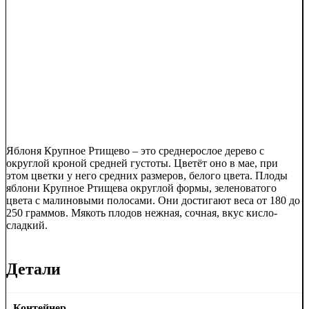
Яблоня Крупное Ртищево – это среднерослое дерево с
округлой кроной средней густоты. Цветёт оно в мае, при
этом цветки у него средних размеров, белого цвета. Плоды
яблони Крупное Ртищева округлой формы, зеленоватого
цвета с малиновыми полосами. Они достигают веса от 180 до
250 граммов. Мякоть плодов нежная, сочная, вкус кисло-
сладкий.
Детали
Контейнер