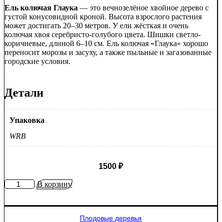
Ель колючая Глаука
— это вечнозелёное хвойное дерево с
густой конусовидной кроной. Высота взрослого растения
может достигать 20–30 метров. У ели жёсткая и очень
колючая хвоя серебристо-голубого цвета. Шишки светло-
коричневые, длиной 6–10 см. Ель колючая «Глаука» хорошо
переносит морозы и засуху, а также пыльные и загазованные
городские условия.
Детали
Упаковка
WRB
1500
₽
Количество
В корзину
товара
Ель
колючая
Плодовые деревья
Глаука