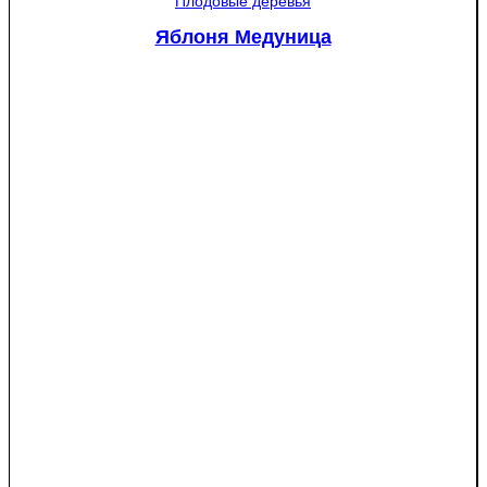
Плодовые деревья
Пэшн
красномякотная
Яблоня Медуница