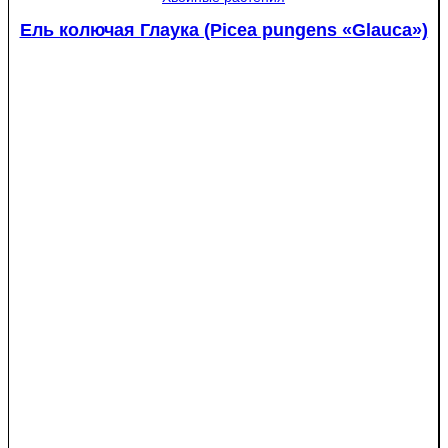
Ель колючая Глаука (Picea pungens «Glauca»)