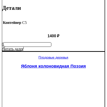
Детали
Контейнер
C5
1400
₽
Количество
товара
Читать далее
Яблоня
Крупное
Плодовые деревья
Ртищево
Яблоня колоновидная Поэзия