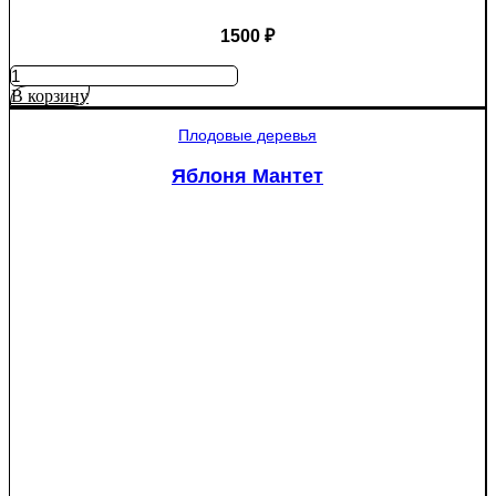
1500
₽
Количество
товара
В корзину
Ель
колючая
Плодовые деревья
Глаука
(Picea
Яблоня Мантет
pungens
"Glauca")