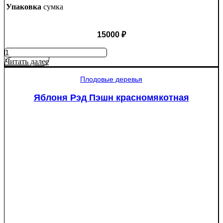
Упаковка
сумка
15000
₽
Количество
товара
Читать далее
Туя
западная
Плодовые деревья
Смарагд
Спираль
Яблоня Рэд Пэшн красномякотная