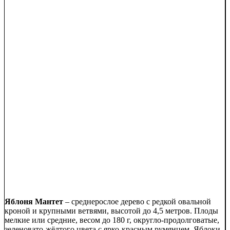
Яблоня Мантет
– среднерослое дерево с редкой овальной
кроной и крупными ветвями, высотой до 4,5 метров. Плоды
мелкие или средние, весом до 180 г, округло-продолговатые,
зеленовато-жёлтого цвета с ярко-красным румянцем. Яблоки