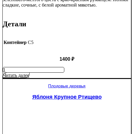
сладкие, сочные, с белой ароматной мякотью.
Детали
Контейнер
C5
1400
₽
Количество
товара
Читать далее
Яблоня
Мантет
Плодовые деревья
Яблоня Крупное Ртищево