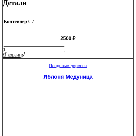
Детали
Контейнер
C7
2500
₽
Количество
товара
В корзину
Яблоня
Рэд
Плодовые деревья
Пэшн
красномякотная
Яблоня Медуница