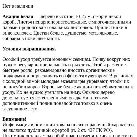
Нет в наличии
Акация белая
— дерево высотой 10-25 м, с коричневой
корой. Листья непарноперистосложные, с многочисленными
парами продолговато-овальных листочков. Прилистники в
виде колючек. Цветки белые, душистые, мотыльковые,
собраны в повислые кисти.
Условия выращивания.
Особый уход требуется молодым сеянцам. Почву вокруг них
нужно регулярно пропалывать и рыхлить. Чтобы растение
быстрее росло, рекомендовано вносить органические
подкормки и опрыскивать его фитостимулятором. В регионах
с холодной зимой молодые экземпляры укрывают, чтобы их
не погубил мороз. Взрослые белые акации нетребовательны к
уходу. Их не нужно утеплять на зиму. Обычно дерево
довольствуется естественными осадками, поэтому
дополнительный полив понадобится только в очень
засушливое лето.
Внимание!
Информация в описании товара носит справочный характер и
не является публичной офертой (п. 2 ст. 437 ГК РФ).
Питомник оставляет за собой право изменять характеристики,