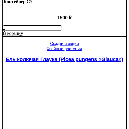
Контейнер
C5
1500
₽
Количество
товара
В корзину
Яблоня
Медуница
Скидки и акции
Хвойные растения
Ель колючая Глаука (Picea pungens «Glauca»)