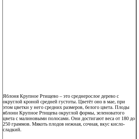
Яблоня Крупное Ртищево – это среднерослое дерево с
округлой кроной средней густоты. Цветёт оно в мае, при
этом цветки у него средних размеров, белого цвета. Плоды
яблони Крупное Ртищева округлой формы, зеленоватого
цвета с малиновыми полосами. Они достигают веса от 180 до
250 граммов. Мякоть плодов нежная, сочная, вкус кисло-
сладкий.