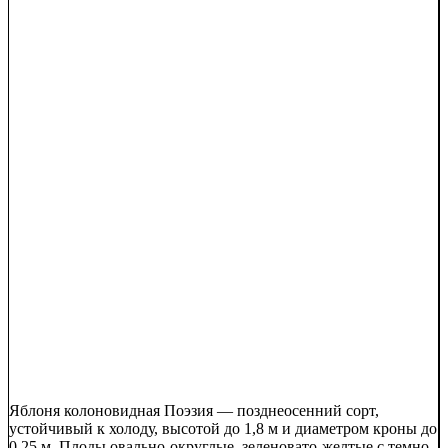
Яблоня колоновидная Поэзия — позднеосенний сорт,
устойчивый к холоду, высотой до 1,8 м и диаметром кроны до
0,25 м. Плоды овально-округлые, зеленовато-желтые с темно-