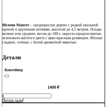
Яблоня Мантет
– среднерослое дерево с редкой овальной
кроной и крупными ветвями, высотой до 4,5 метров. Плоды
мелкие или средние, весом до 180 г, округло-продолговатые,
зеленовато-жёлтого цвета с ярко-красным румянцем. Яблоки
сладкие, сочные, с белой ароматной мякотью.
Детали
Контейнер
C5
1400
₽
Количество
товара
Читать далее
Яблоня