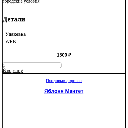
городские условия.
Детали
Упаковка
WRB
1500
₽
Количество
товара
В корзину
Ель
колючая
Плодовые деревья
Глаука
(Picea
Яблоня Мантет
pungens
"Glauca")