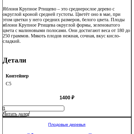
Яблоня Крупное Ртищево – это среднерослое дерево с
округлой кроной средней густоты. Цветёт оно в мае, при
этом цветки у него средних размеров, белого цвета. Плоды
яблони Крупное Ртищева округлой формы, зеленоватого
цвета с малиновыми полосами. Они достигают веса от 180 до
250 граммов. Мякоть плодов нежная, сочная, вкус кисло-
сладкий.
Детали
Контейнер
C5
1400
₽
Количество
товара
Читать далее
Яблоня
Крупное
Плодовые деревья
Ртищево