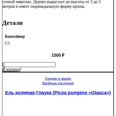
сочной мякотью. Дерево вырастает до высоты от 3 до 5
метров и имеет пирамидальную форму кроны.
Детали
Контейнер
C5
1500
₽
Количество
товара
В корзину
Яблоня
Медуница
Скидки и акции
Хвойные растения
Ель колючая Глаука (Picea pungens «Glauca»)