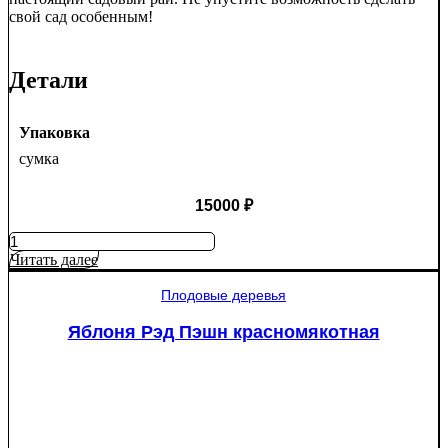
свой сад особенным!
Детали
Упаковка
сумка
15000
₽
Количество
товара
Читать далее
Туя
западная
Плодовые деревья
Смарагд
Спираль
Яблоня Рэд Пэшн красномякотная