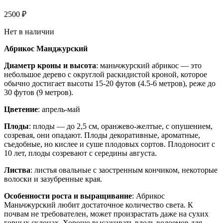
2500
₽
Нет в наличии
Абрикос Манджурский
Диаметр кроны и высота
: маньчжурский абрикос — это
небольшое дерево с округлой раскидистой кроной, которое
обычно достигает высоты 15-20 футов (4.5-6 метров), реже до
30 футов (9 метров).
Цветение
: апрель-май
Плоды
: плоды — до 2,5 см, оранжево-желтые, с опушением,
созревая, они опадают. Плоды декоративные, ароматные,
съедобные, но кислее и суше плодовых сортов. Плодоносит с
10 лет, плоды созревают с середины августа.
Листва
: листья овальные с заостренным кончиком, некоторые
волоски и зазубренные края.
Особенности роста и выращивание
: Абрикос
Маньчжурский любит достаточное количество света. К
почвам не требователен, может произрастать даже на сухих
горных склонах. Хорошо высаживать вдоль водоемов для