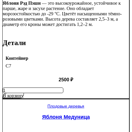
Яблоня Рэд Пэшн
— это высокоурожайное, устойчивое к
парше, жаре и засухе растение. Оно обладает
морозостойкостью до -29 °C. Цветёт насыщенными тёмно-
розовыми цветками. Высота дерева составляет 2,5–3 м, а
диаметр его кроны может достигать 1,2–2 м.
Детали
Контейнер
C7
2500
₽
Количество
товара
В корзину
Яблоня
Рэд
Плодовые деревья
Пэшн
красномякотная
Яблоня Медуница