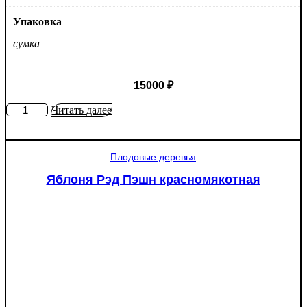
Упаковка
сумка
15000
₽
Количество
Читать далее
товара
Туя
западная
Плодовые деревья
Смарагд
Спираль
Яблоня Рэд Пэшн красномякотная