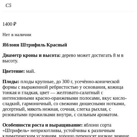
C5
1400
₽
Нет в наличии
Яблоня Штрифиль Красный
Диаметр кроны и высота:
дерево может достигать 8 м в
высоту.
Цветение:
май.
Плоды:
плоды крупные, до 300 г, усечённо-конической
формы с выраженной ребристостью у основания, кожица
тонкая и гладкая, цвет — желтовато-салатный с
интенсивными красно-оранжевыми полосами, вкус кисло-
сладкий, гармоничный, со свежими дюшесными нотками,
десертный, мякоть нежная, сочная, слегка рыхлая, с
розоватыми прожилками внутри, с сильным ароматом.
Особенности роста и выращивание:
яблони сорта
«Штрифель» неприхотливы, устойчивы к различным
климатическим условиям, хорошо переносят низкие зимние