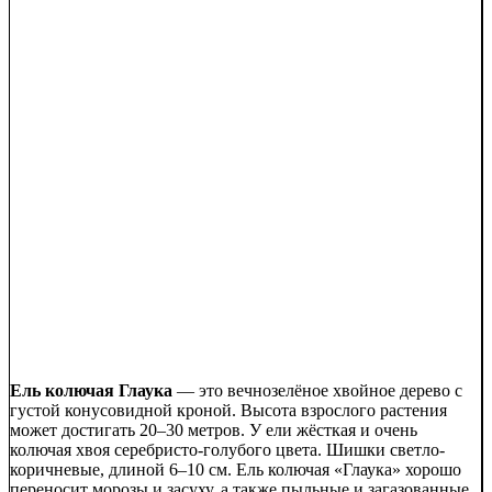
Ель колючая Глаука
— это вечнозелёное хвойное дерево с
густой конусовидной кроной. Высота взрослого растения
может достигать 20–30 метров. У ели жёсткая и очень
колючая хвоя серебристо-голубого цвета. Шишки светло-
коричневые, длиной 6–10 см. Ель колючая «Глаука» хорошо
переносит морозы и засуху, а также пыльные и загазованные