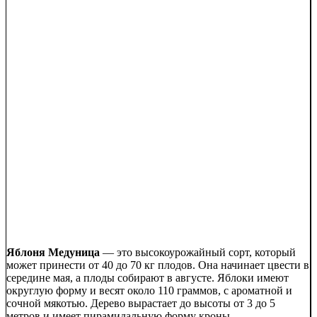
Яблоня Медуница
— это высокоурожайный сорт, который
может принести от 40 до 70 кг плодов. Она начинает цвести в
середине мая, а плоды собирают в августе. Яблоки имеют
округлую форму и весят около 110 граммов, с ароматной и
сочной мякотью. Дерево вырастает до высоты от 3 до 5
метров и имеет пирамидальную форму кроны.