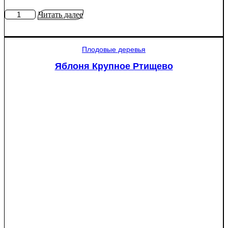
Количество
Читать далее
товара
Яблоня
Мантет
Плодовые деревья
Яблоня Крупное Ртищево