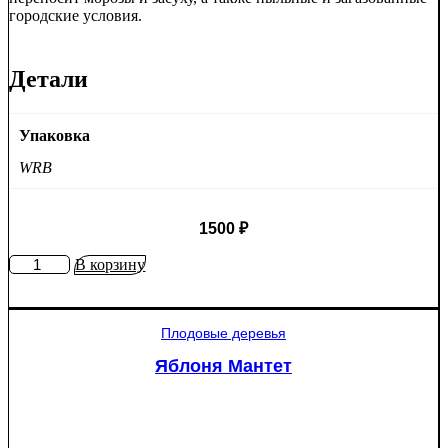
городские условия.
Детали
Упаковка
WRB
1500
₽
Количество
В корзину
товара
Ель
колючая
Плодовые деревья
Глаука
(Picea
Яблоня Мантет
pungens
"Glauca")