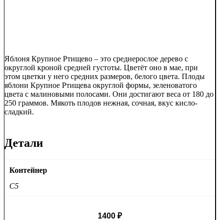
Яблоня Крупное Ртищево – это среднерослое дерево с
округлой кроной средней густоты. Цветёт оно в мае, при
этом цветки у него средних размеров, белого цвета. Плоды
яблони Крупное Ртищева округлой формы, зеленоватого
цвета с малиновыми полосами. Они достигают веса от 180 до
250 граммов. Мякоть плодов нежная, сочная, вкус кисло-
сладкий.
Детали
Контейнер
C5
1400
₽