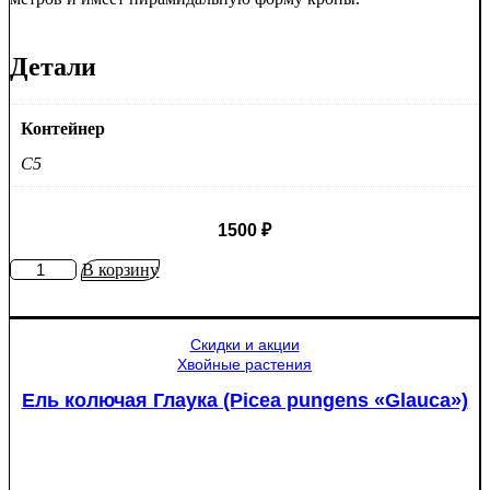
Детали
Контейнер
C5
1500
₽
Количество
В корзину
товара
Яблоня
Медуница
Скидки и акции
Хвойные растения
Ель колючая Глаука (Picea pungens «Glauca»)