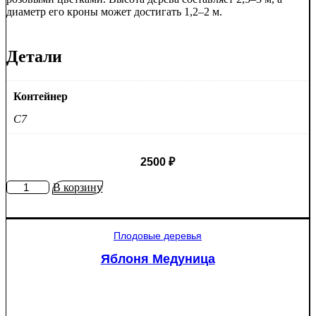
диаметр его кроны может достигать 1,2–2 м.
Детали
Контейнер
C7
2500
₽
Количество
В корзину
товара
Яблоня
Рэд
Плодовые деревья
Пэшн
красномякотная
Яблоня Медуница