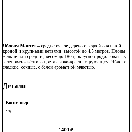
Яблоня Мантет
– среднерослое дерево с редкой овальной
кроной и крупными ветвями, высотой до 4,5 метров. Плоды
мелкие или средние, весом до 180 г, округло-продолговатые,
зеленовато-жёлтого цвета с ярко-красным румянцем. Яблоки
сладкие, сочные, с белой ароматной мякотью.
Детали
Контейнер
C5
1400
₽