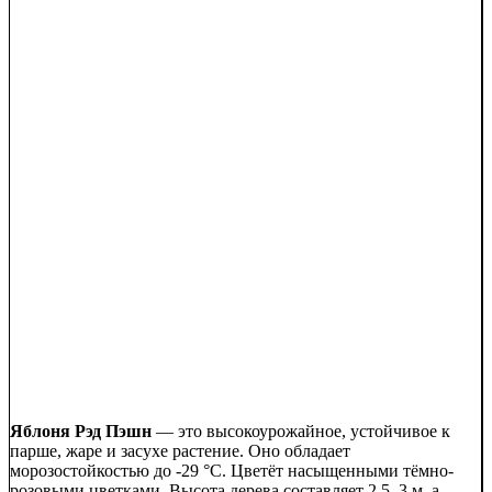
Яблоня Рэд Пэшн
— это высокоурожайное, устойчивое к
парше, жаре и засухе растение. Оно обладает
морозостойкостью до -29 °C. Цветёт насыщенными тёмно-
розовыми цветками. Высота дерева составляет 2,5–3 м, а