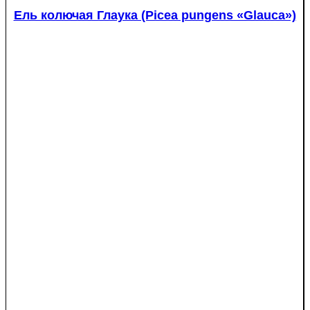
Ель колючая Глаука (Picea pungens «Glauca»)