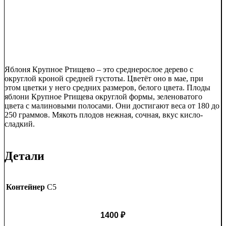
Яблоня Крупное Ртищево – это среднерослое дерево с
округлой кроной средней густоты. Цветёт оно в мае, при
этом цветки у него средних размеров, белого цвета. Плоды
яблони Крупное Ртищева округлой формы, зеленоватого
цвета с малиновыми полосами. Они достигают веса от 180 до
250 граммов. Мякоть плодов нежная, сочная, вкус кисло-
сладкий.
Детали
Контейнер
C5
1400
₽