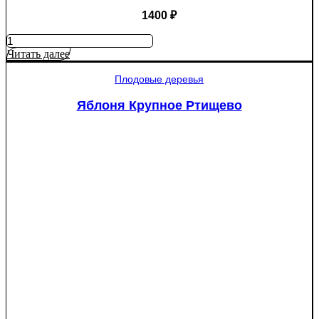
1400
₽
Количество
товара
Читать далее
Яблоня
Мантет
Плодовые деревья
Яблоня Крупное Ртищево