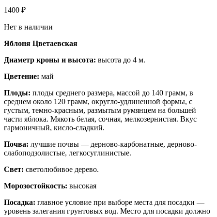
1400
₽
Нет в наличии
Яблоня Цветаевская
Диаметр кроны и высота:
высота до 4 м.
Цветение:
май
Плоды:
плоды среднего размера, массой до 140 грамм, в
среднем около 120 грамм, округло-удлиненной формы, с
густым, темно-красным, размытым румянцем на большей
части яблока. Мякоть белая, сочная, мелкозернистая. Вкус
гармоничный, кисло-сладкий.
Почва:
лучшие почвы — дерново-карбонатные, дерново-
слабоподзолистые, легкосуглинистые.
Свет:
светолюбивое дерево.
Морозостойкость:
высокая
Посадка:
главное условие при выборе места для посадки —
уровень залегания грунтовых вод. Место для посадки должно