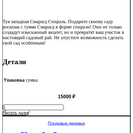
Туя западная Смарагд Спираль. Подарите своему саду
роскошь с туями Смарагд в форме спирали! Они не только
создадут изысканный акцент, но и превратят ваш участок в
настоящий садовый рай. Не упустите возможность сделать
свой сад особенным!
Детали
Упаковка
сумка
15000
₽
Количество
товара
Читать далее
Туя
западная
Плодовые деревья
Смарагд