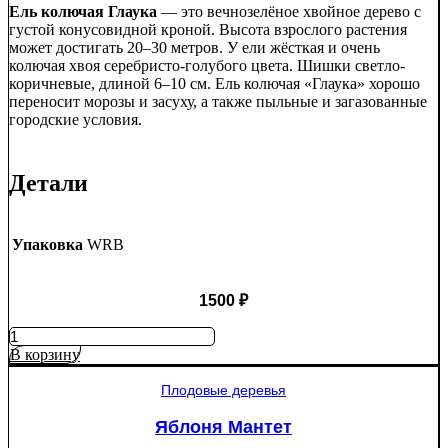
Ель колючая Глаука
— это вечнозелёное хвойное дерево с
густой конусовидной кроной. Высота взрослого растения
может достигать 20–30 метров. У ели жёсткая и очень
колючая хвоя серебристо-голубого цвета. Шишки светло-
коричневые, длиной 6–10 см. Ель колючая «Глаука» хорошо
переносит морозы и засуху, а также пыльные и загазованные
городские условия.
Детали
Упаковка
WRB
1500
₽
Количество
товара
В корзину
Ель
колючая
Плодовые деревья
Глаука
(Picea
Яблоня Мантет
pungens