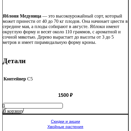
Яблоня Медуница
— это высокоурожайный сорт, который
может принести от 40 до 70 кг плодов. Она начинает цвести в
середине мая, а плоды собирают в августе. Яблоки имеют
округлую форму и весят около 110 граммов, с ароматной и
сочной мякотью. Дерево вырастает до высоты от 3 до 5
метров и имеет пирамидальную форму кроны.
Детали
Контейнер
C5
1500
₽
Количество
товара
В корзину
Яблоня
Медуница
Скидки и акции
Хвойные растения