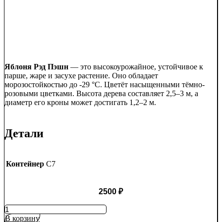
Яблоня Рэд Пэшн
— это высокоурожайное, устойчивое к
парше, жаре и засухе растение. Оно обладает
морозостойкостью до -29 °C. Цветёт насыщенными тёмно-
розовыми цветками. Высота дерева составляет 2,5–3 м, а
диаметр его кроны может достигать 1,2–2 м.
Детали
Контейнер
C7
2500
₽
Количество
товара
В корзину