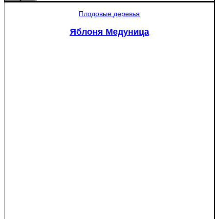
Яблоня
Рэд
Плодовые деревья
Пэшн
красномякотная
Яблоня Медуница