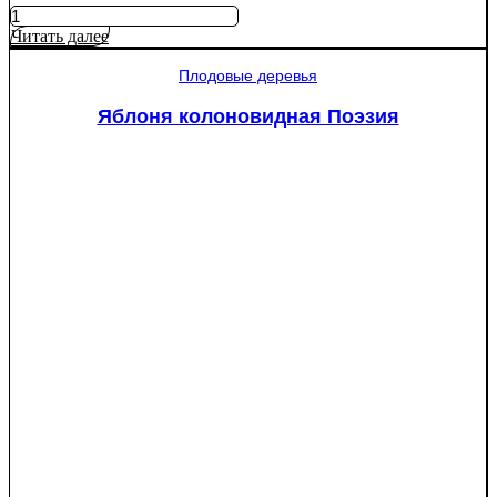
Количество
товара
Читать далее
Яблоня
Крупное
Плодовые деревья
Ртищево
Яблоня колоновидная Поэзия