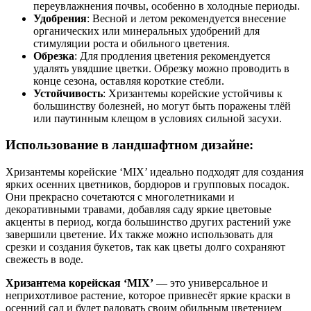
переувлажнения почвы, особенно в холодные периоды.
Удобрения
: Весной и летом рекомендуется внесение
органических или минеральных удобрений для
стимуляции роста и обильного цветения.
Обрезка
: Для продления цветения рекомендуется
удалять увядшие цветки. Обрезку можно проводить в
конце сезона, оставляя короткие стебли.
Устойчивость
: Хризантемы корейские устойчивы к
большинству болезней, но могут быть поражены тлёй
или паутинным клещом в условиях сильной засухи.
Использование в ландшафтном дизайне:
Хризантемы корейские ‘MIX’ идеально подходят для создания
ярких осенних цветников, бордюров и групповых посадок.
Они прекрасно сочетаются с многолетниками и
декоративными травами, добавляя саду яркие цветовые
акценты в период, когда большинство других растений уже
завершили цветение. Их также можно использовать для
срезки и создания букетов, так как цветы долго сохраняют
свежесть в воде.
Хризантема корейская ‘MIX’
— это универсальное и
неприхотливое растение, которое привнесёт яркие краски в
осенний сад и будет радовать своим обильным цветением