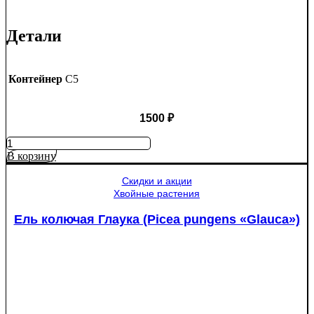
Детали
Контейнер
C5
1500
₽
Количество
товара
В корзину
Яблоня
Медуница
Скидки и акции
Хвойные растения
Ель колючая Глаука (Picea pungens «Glauca»)