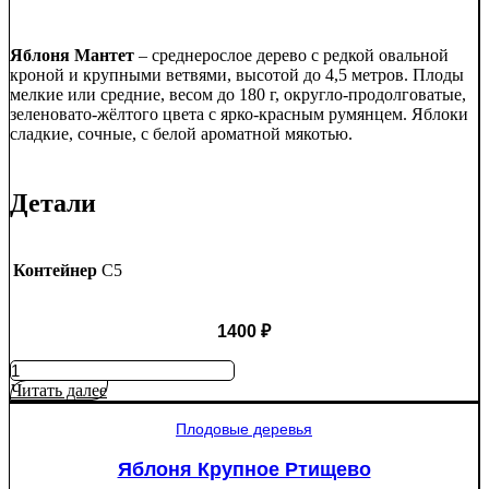
Яблоня Мантет
– среднерослое дерево с редкой овальной
кроной и крупными ветвями, высотой до 4,5 метров. Плоды
мелкие или средние, весом до 180 г, округло-продолговатые,
зеленовато-жёлтого цвета с ярко-красным румянцем. Яблоки
сладкие, сочные, с белой ароматной мякотью.
Детали
Контейнер
C5
1400
₽
Количество
товара
Читать далее
Яблоня
Мантет
Плодовые деревья
Яблоня Крупное Ртищево