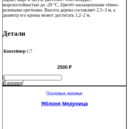
морозостойкостью до -29 °C. Цветёт насыщенными тёмно-
розовыми цветками. Высота дерева составляет 2,5–3 м, а
диаметр его кроны может достигать 1,2–2 м.
Детали
Контейнер
C7
2500
₽
Количество
товара
В корзину
Яблоня
Рэд
Плодовые деревья
Пэшн
красномякотная
Яблоня Медуница