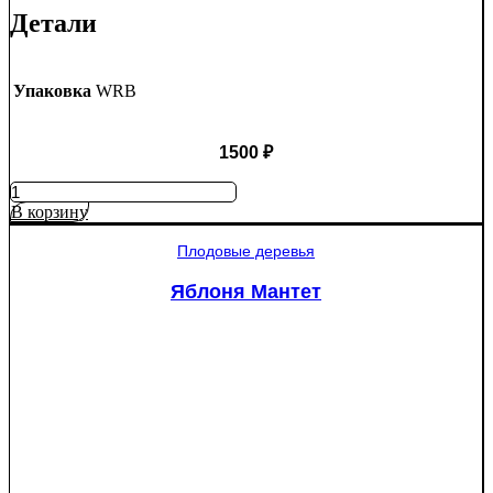
Детали
Упаковка
WRB
1500
₽
Количество
товара
В корзину
Ель
колючая
Плодовые деревья
Глаука
(Picea
Яблоня Мантет
pungens
"Glauca")