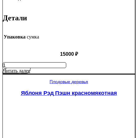
Детали
Упаковка
сумка
15000
₽
Количество
товара
Читать далее
Туя
западная
Плодовые деревья
Смарагд
Спираль
Яблоня Рэд Пэшн красномякотная