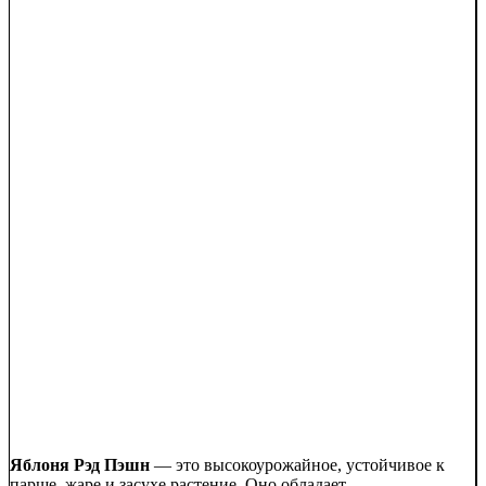
Яблоня Рэд Пэшн
— это высокоурожайное, устойчивое к
парше, жаре и засухе растение. Оно обладает