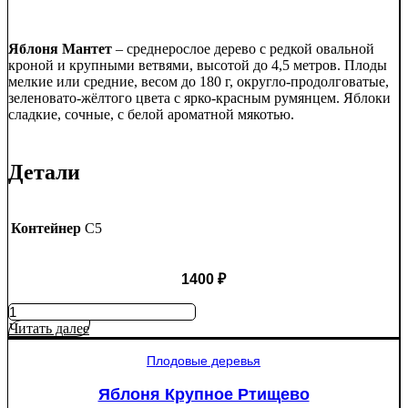
Яблоня Мантет
– среднерослое дерево с редкой овальной
кроной и крупными ветвями, высотой до 4,5 метров. Плоды
мелкие или средние, весом до 180 г, округло-продолговатые,
зеленовато-жёлтого цвета с ярко-красным румянцем. Яблоки
сладкие, сочные, с белой ароматной мякотью.
Детали
Контейнер
C5
1400
₽
Количество
товара
Читать далее
Яблоня
Мантет
Плодовые деревья
Яблоня Крупное Ртищево