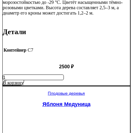
морозостойкостью до -29 °C. Цветёт насыщенными тёмно-
розовыми цветками. Высота дерева составляет 2,5–3 м, а
диаметр его кроны может достигать 1,2–2 м.
Детали
Контейнер
C7
2500
₽
Количество
товара
В корзину
Яблоня
Рэд
Плодовые деревья
Пэшн
красномякотная
Яблоня Медуница