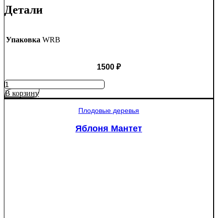
Детали
Упаковка
WRB
1500
₽
Количество
товара
В корзину
Ель
колючая
Плодовые деревья
Глаука
(Picea
Яблоня Мантет
pungens
"Glauca")