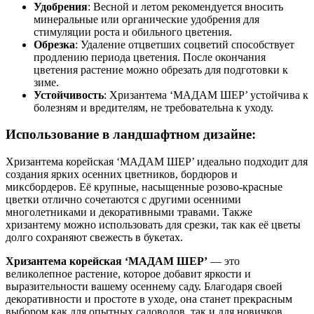
Удобрения
: Весной и летом рекомендуется вносить
минеральные или органические удобрения для
стимуляции роста и обильного цветения.
Обрезка
: Удаление отцветших соцветий способствует
продлению периода цветения. После окончания
цветения растение можно обрезать для подготовки к
зиме.
Устойчивость
: Хризантема ‘МАДАМ ШЕР’ устойчива к
болезням и вредителям, не требовательна к уходу.
Использование в ландшафтном дизайне:
Хризантема корейская ‘МАДАМ ШЕР’ идеально подходит для
создания ярких осенних цветников, бордюров и
миксбордеров. Её крупные, насыщенные розово-красные
цветки отлично сочетаются с другими осенними
многолетниками и декоративными травами. Также
хризантему можно использовать для срезки, так как её цветы
долго сохраняют свежесть в букетах.
Хризантема корейская ‘МАДАМ ШЕР’
— это
великолепное растение, которое добавит яркости и
выразительности вашему осеннему саду. Благодаря своей
декоративности и простоте в уходе, она станет прекрасным
выбором как для опытных садоводов, так и для новичков.