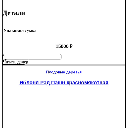
Детали
Упаковка
сумка
15000
₽
Количество
товара
Читать далее
Туя
западная
Плодовые деревья
Смарагд
Спираль
Яблоня Рэд Пэшн красномякотная