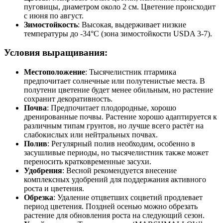
пуговицы, диаметром около 2 см. Цветение происходит
с июня по август.
Зимостойкость
: Высокая, выдерживает низкие
температуры до -34°C (зона зимостойкости USDA 3-7).
Условия выращивания:
Местоположение
: Тысячелистник птармика
предпочитает солнечные или полутенистые места. В
полутени цветение будет менее обильным, но растение
сохранит декоративность.
Почва
: Предпочитает плодородные, хорошо
дренированные почвы. Растение хорошо адаптируется к
различным типам грунтов, но лучше всего растёт на
слабокислых или нейтральных почвах.
Полив
: Регулярный полив необходим, особенно в
засушливые периоды, но тысячелистник также может
переносить кратковременные засухи.
Удобрения
: Весной рекомендуется внесение
комплексных удобрений для поддержания активного
роста и цветения.
Обрезка
: Удаление отцветших соцветий продлевает
период цветения. Поздней осенью можно обрезать
растение для обновления роста на следующий сезон.