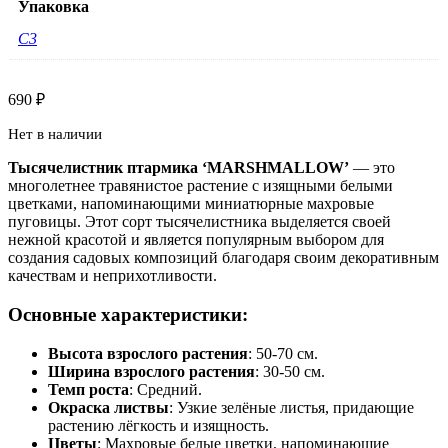
Упаковка
С3
690
₽
Нет в наличии
Тысячелистник птармика ‘MARSHMALLOW’
— это
многолетнее травянистое растение с изящными белыми
цветками, напоминающими миниатюрные махровые
пуговицы. Этот сорт тысячелистника выделяется своей
нежной красотой и является популярным выбором для
создания садовых композиций благодаря своим декоративным
качествам и неприхотливости.
Основные характеристики:
Высота взрослого растения
: 50-70 см.
Ширина взрослого растения
: 30-50 см.
Темп роста
: Средний.
Окраска листвы
: Узкие зелёные листья, придающие
растению лёгкость и изящность.
Цветы
: Махровые белые цветки, напоминающие