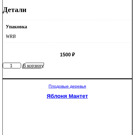
Детали
Упаковка
WRB
1500
₽
Количество
В корзину
товара
Ель
колючая
Плодовые деревья
Глаука
(Picea
Яблоня Мантет
pungens
"Glauca")