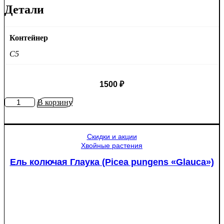
Детали
Контейнер
C5
1500
₽
Количество
В корзину
товара
Яблоня
Медуница
Скидки и акции
Хвойные растения
Ель колючая Глаука (Picea pungens «Glauca»)