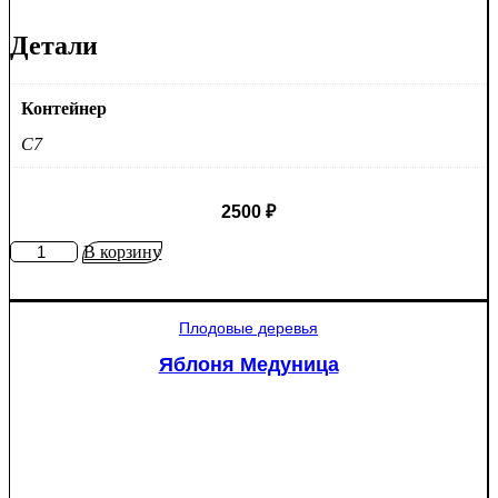
Детали
Контейнер
C7
2500
₽
Количество
В корзину
товара
Яблоня
Рэд
Плодовые деревья
Пэшн
красномякотная
Яблоня Медуница