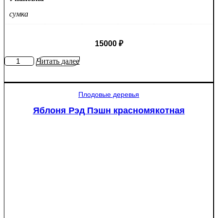
сумка
15000
₽
Количество
Читать далее
товара
Туя
западная
Плодовые деревья
Смарагд
Спираль
Яблоня Рэд Пэшн красномякотная