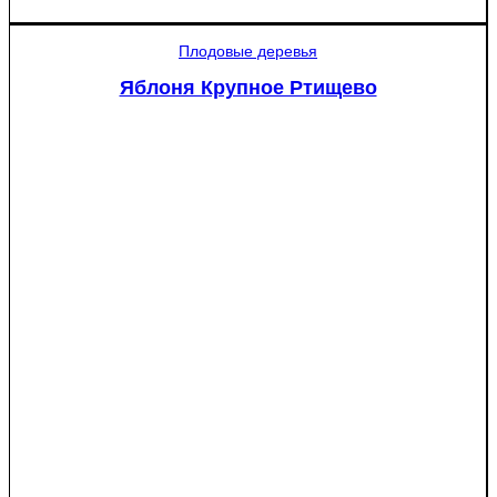
Яблоня
Мантет
Плодовые деревья
Яблоня Крупное Ртищево