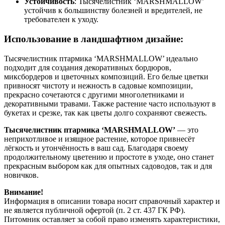
Устойчивость
: Тысячелистник ‘MARSHMALLOW’
устойчив к большинству болезней и вредителей, не
требователен к уходу.
Использование в ландшафтном дизайне:
Тысячелистник птармика ‘MARSHMALLOW’ идеально
подходит для создания декоративных бордюров,
миксбордеров и цветочных композиций. Его белые цветки
привносят чистоту и нежность в садовые композиции,
прекрасно сочетаются с другими многолетниками и
декоративными травами. Также растение часто используют в
букетах и срезке, так как цветы долго сохраняют свежесть.
Тысячелистник птармика ‘MARSHMALLOW’
— это
неприхотливое и изящное растение, которое привнесёт
лёгкость и утончённость в ваш сад. Благодаря своему
продолжительному цветению и простоте в уходе, оно станет
прекрасным выбором как для опытных садоводов, так и для
новичков.
Внимание!
Информация в описании товара носит справочный характер и
не является публичной офертой (п. 2 ст. 437 ГК РФ).
Питомник оставляет за собой право изменять характеристики,