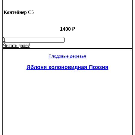
Контейнер
C5
1400
₽
Количество
товара
Читать далее
Яблоня
Крупное
Плодовые деревья
Ртищево
Яблоня колоновидная Поэзия