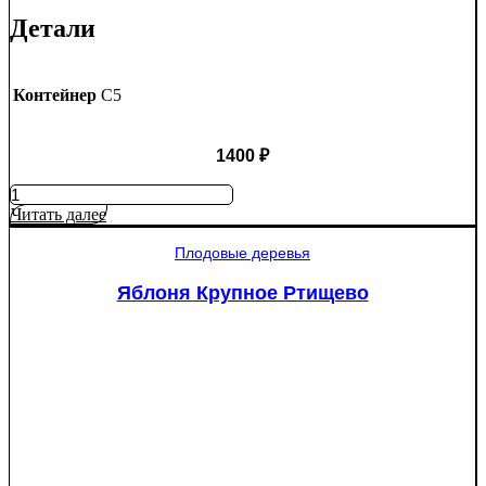
Детали
Контейнер
C5
1400
₽
Количество
товара
Читать далее
Яблоня
Мантет
Плодовые деревья
Яблоня Крупное Ртищево