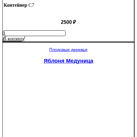
Контейнер
C7
2500
₽
Количество
товара
В корзину
Яблоня
Рэд
Плодовые деревья
Пэшн
красномякотная
Яблоня Медуница