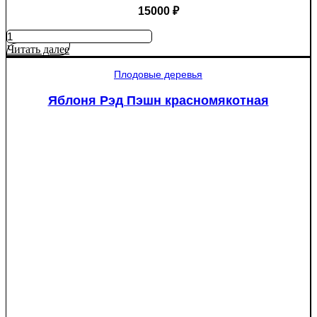
15000
₽
Количество
товара
Читать далее
Туя
западная
Плодовые деревья
Смарагд
Спираль
Яблоня Рэд Пэшн красномякотная