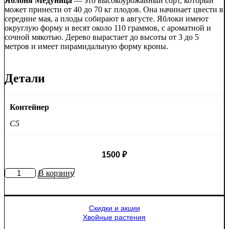
Яблоня Медуница
— это высокоурожайный сорт, который
может принести от 40 до 70 кг плодов. Она начинает цвести в
середине мая, а плоды собирают в августе. Яблоки имеют
округлую форму и весят около 110 граммов, с ароматной и
сочной мякотью. Дерево вырастает до высоты от 3 до 5
метров и имеет пирамидальную форму кроны.
Детали
Контейнер
C5
1500
₽
Количество
В корзину
товара
Яблоня
Медуница
Скидки и акции
Хвойные растения