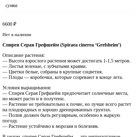
сумка
6600
₽
Нет в наличии
Спирея Серая Грефшейм (Spiraea cinerea ‘Grefsheim’)
Описание растения:
— Высота взрослого растения может достигать 1-1,5 метров.
— Листья зеленые, с зубчатыми краями.
— Цветки белые, собраны в крупные соцветия.
— Плоды — коробочки, которые созревают в конце лета.
Условия выращивания:
— Спирея Серая Грефшейм предпочитает солнечные места,
но может расти и в полутени.
— Растение не требовательно к почве, но лучше всего растет
на плодородных и хорошо дренированных грунтах.
— Полив должен быть регулярным, особенно в жаркую
погоду.
— Растение устойчиво к морозам и болезням.
В целом, спирея Серая Грефшейм — это неприхотливое