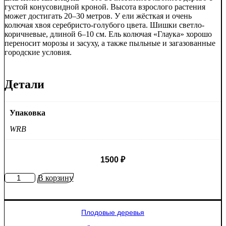
густой конусовидной кроной. Высота взрослого растения
может достигать 20–30 метров. У ели жёсткая и очень
колючая хвоя серебристо-голубого цвета. Шишки светло-
коричневые, длиной 6–10 см. Ель колючая «Глаука» хорошо
переносит морозы и засуху, а также пыльные и загазованные
городские условия.
Детали
Упаковка
WRB
1500
₽
Количество
В корзину
товара
Ель
колючая
Плодовые деревья
Глаука
(Picea