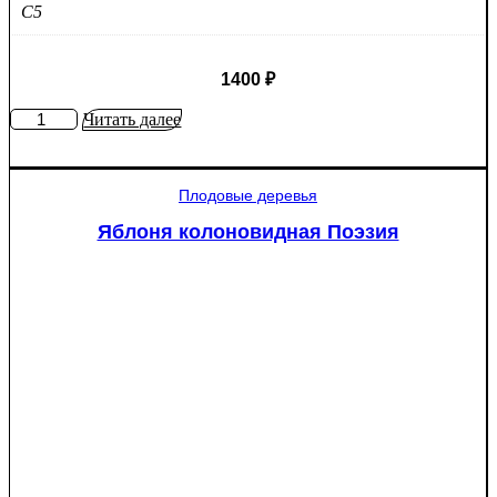
C5
1400
₽
Количество
Читать далее
товара
Яблоня
Крупное
Плодовые деревья
Ртищево
Яблоня колоновидная Поэзия