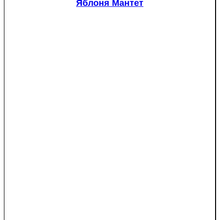
Яблоня Мантет
pungens
"Glauca")