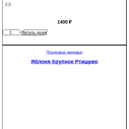
C5
1400
₽
Количество
Читать далее
товара
Яблоня
Мантет
Плодовые деревья
Яблоня Крупное Ртищево