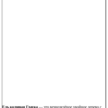
Ель колючая Глаука
— это вечнозелёное хвойное дерево с