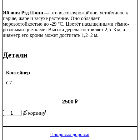
Яблоня Рэд Пэшн
— это высокоурожайное, устойчивое к
парше, жаре и засухе растение. Оно обладает
морозостойкостью до -29 °C. Цветёт насыщенными тёмно-
розовыми цветками. Высота дерева составляет 2,5–3 м, а
диаметр его кроны может достигать 1,2–2 м.
Детали
Контейнер
C7
2500
₽
Количество
В корзину
товара
Яблоня
Рэд
Плодовые деревья
Пэшн