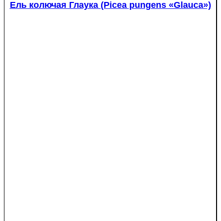
Ель колючая Глаука (Picea pungens «Glauca»)