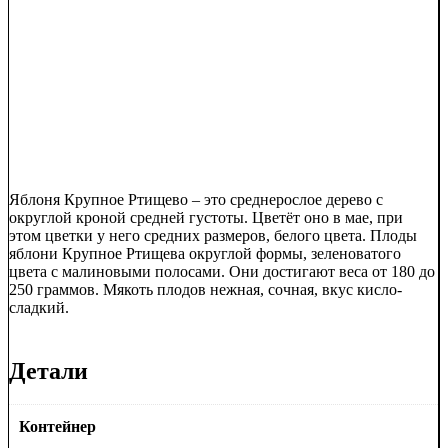
Яблоня Крупное Ртищево – это среднерослое дерево с
округлой кроной средней густоты. Цветёт оно в мае, при
этом цветки у него средних размеров, белого цвета. Плоды
яблони Крупное Ртищева округлой формы, зеленоватого
цвета с малиновыми полосами. Они достигают веса от 180 до
250 граммов. Мякоть плодов нежная, сочная, вкус кисло-
сладкий.
Детали
Контейнер