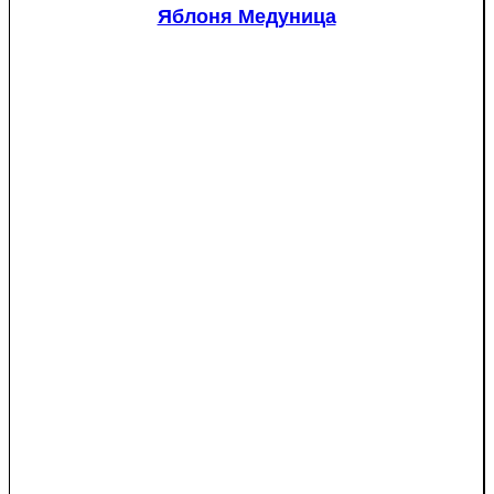
красномякотная
Яблоня Медуница