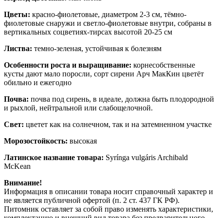
Цветы:
красно-фиолетовые, диаметром 2-3 см, тёмно-
фиолетовые снаружи и светло-фиолетовые внутри, собраны в
вертикальных соцветиях-тирсах высотой 20-25 см
Листва:
темно-зеленая, устойчивая к болезням
Особенности роста и выращивание:
корнесобственные
кусты дают мало поросли, сорт сирени Арч МакКин цветёт
обильно и ежегодно
Почва:
почва под сирень, в идеале, должна быть плодородной
и рыхлой, нейтральной или слабощелочной.
Свет:
цветет как на солнечном, так и на затемненном участке
Морозостойкость:
высокая
Латинское название товара:
Syrínga vulgáris Archibald
McKean
Внимание!
Информация в описании товара носит справочный характер и
не является публичной офертой (п. 2 ст. 437 ГК РФ).
Питомник оставляет за собой право изменять характеристики,
комплектацию и внешний вид товара без предварительного