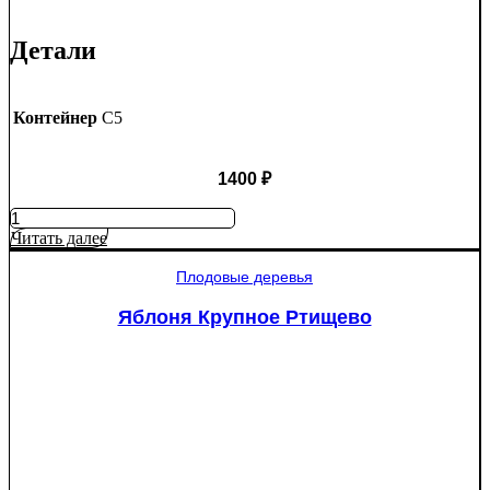
Детали
Контейнер
C5
1400
₽
Количество
товара
Читать далее
Яблоня
Мантет
Плодовые деревья
Яблоня Крупное Ртищево