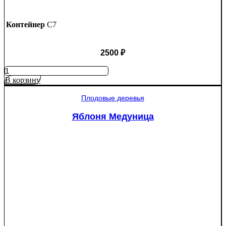
Контейнер
C7
2500
₽
Количество
товара
В корзину
Яблоня
Рэд
Плодовые деревья
Пэшн
красномякотная
Яблоня Медуница