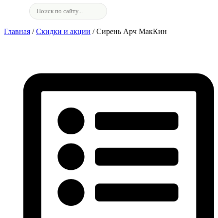
Главная
/
Скидки и акции
/ Сирень Арч МакКин