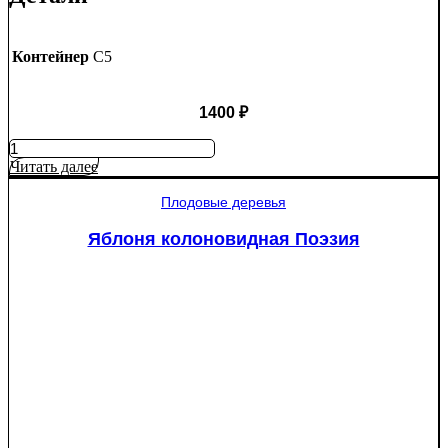
Контейнер
C5
1400
₽
Количество
товара
Читать далее
Яблоня
Крупное
Плодовые деревья
Ртищево
Яблоня колоновидная Поэзия