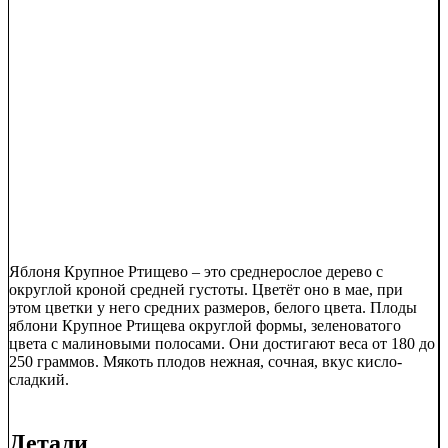
Яблоня Крупное Ртищево – это среднерослое дерево с
округлой кроной средней густоты. Цветёт оно в мае, при
этом цветки у него средних размеров, белого цвета. Плоды
яблони Крупное Ртищева округлой формы, зеленоватого
цвета с малиновыми полосами. Они достигают веса от 180 до
250 граммов. Мякоть плодов нежная, сочная, вкус кисло-
сладкий.
Детали