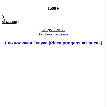
1500
₽
Количество
товара
В корзину
Яблоня
Медуница
Скидки и акции
Хвойные растения
Ель колючая Глаука (Picea pungens «Glauca»)