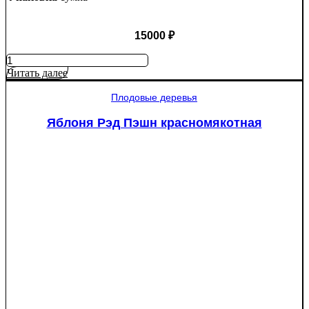
15000
₽
Количество
товара
Читать далее
Туя
западная
Плодовые деревья
Смарагд
Спираль
Яблоня Рэд Пэшн красномякотная