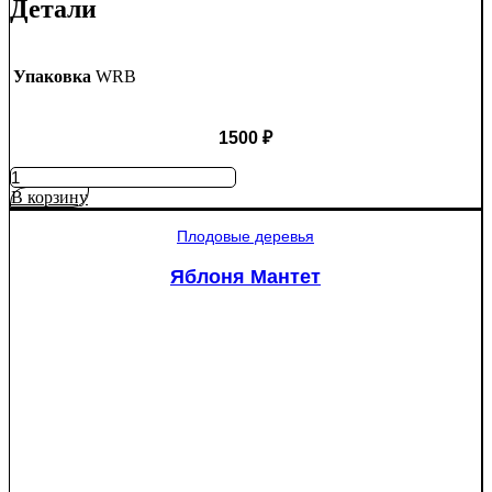
Детали
Упаковка
WRB
1500
₽
Количество
товара
В корзину
Ель
колючая
Плодовые деревья
Глаука
(Picea
Яблоня Мантет
pungens
"Glauca")