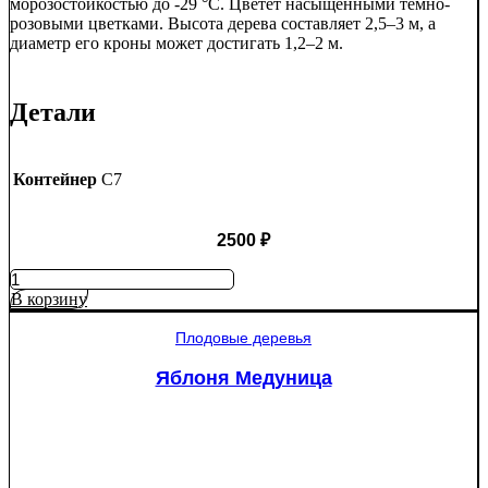
морозостойкостью до -29 °C. Цветёт насыщенными тёмно-
розовыми цветками. Высота дерева составляет 2,5–3 м, а
диаметр его кроны может достигать 1,2–2 м.
Детали
Контейнер
C7
2500
₽
Количество
товара
В корзину
Яблоня
Рэд
Плодовые деревья
Пэшн
красномякотная
Яблоня Медуница