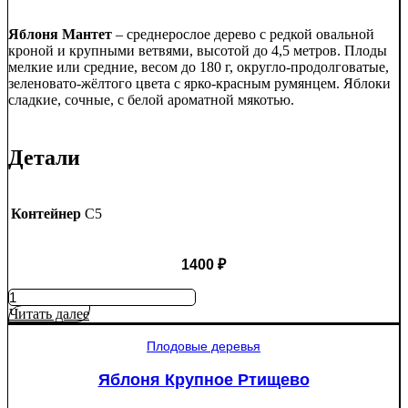
Яблоня Мантет
– среднерослое дерево с редкой овальной
кроной и крупными ветвями, высотой до 4,5 метров. Плоды
мелкие или средние, весом до 180 г, округло-продолговатые,
зеленовато-жёлтого цвета с ярко-красным румянцем. Яблоки
сладкие, сочные, с белой ароматной мякотью.
Детали
Контейнер
C5
1400
₽
Количество
товара
Читать далее
Яблоня
Мантет
Плодовые деревья
Яблоня Крупное Ртищево