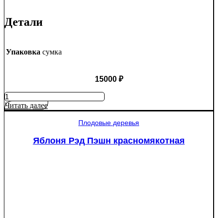
Детали
Упаковка
сумка
15000
₽
Количество
товара
Читать далее
Туя
западная
Плодовые деревья
Смарагд
Спираль
Яблоня Рэд Пэшн красномякотная