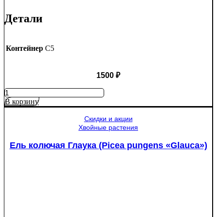
Детали
Контейнер
C5
1500
₽
Количество
товара
В корзину
Яблоня
Медуница
Скидки и акции
Хвойные растения
Ель колючая Глаука (Picea pungens «Glauca»)