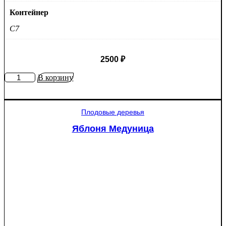
Контейнер
C7
2500
₽
Количество
В корзину
товара
Яблоня
Рэд
Плодовые деревья
Пэшн
красномякотная
Яблоня Медуница