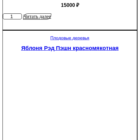
15000
₽
Количество
Читать далее
товара
Туя
западная
Плодовые деревья
Смарагд
Спираль
Яблоня Рэд Пэшн красномякотная