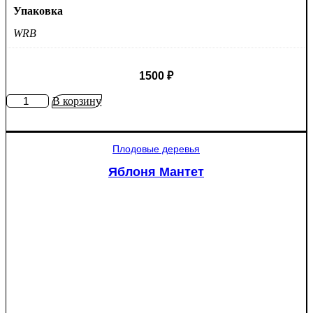
Упаковка
WRB
1500
₽
Количество
В корзину
товара
Ель
колючая
Плодовые деревья
Глаука
(Picea
Яблоня Мантет
pungens
"Glauca")