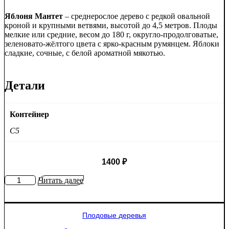
Яблоня Мантет
– среднерослое дерево с редкой овальной
кроной и крупными ветвями, высотой до 4,5 метров. Плоды
мелкие или средние, весом до 180 г, округло-продолговатые,
зеленовато-жёлтого цвета с ярко-красным румянцем. Яблоки
сладкие, сочные, с белой ароматной мякотью.
Детали
Контейнер
C5
1400
₽
Количество
Читать далее
товара
Яблоня
Мантет
Плодовые деревья