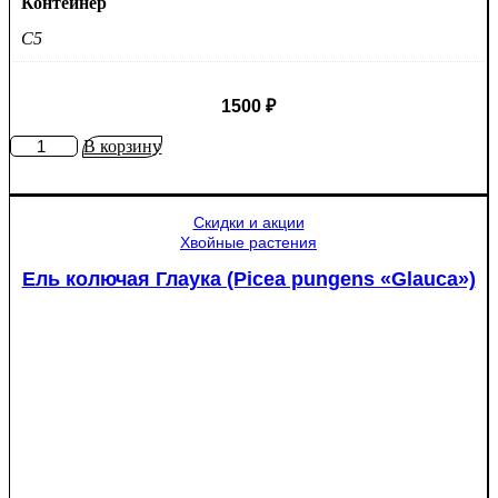
Контейнер
C5
1500
₽
Количество
В корзину
товара
Яблоня
Медуница
Скидки и акции
Хвойные растения
Ель колючая Глаука (Picea pungens «Glauca»)