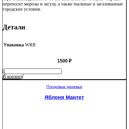
переносит морозы и засуху, а также пыльные и загазованные
городские условия.
Детали
Упаковка
WRB
1500
₽
Количество
товара
В корзину
Ель
колючая
Плодовые деревья
Глаука
(Picea
Яблоня Мантет
pungens
"Glauca")