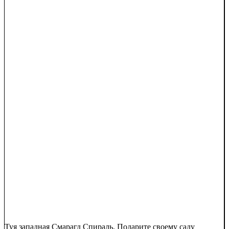
Туя западная Смарагд Спираль. Подарите своему саду