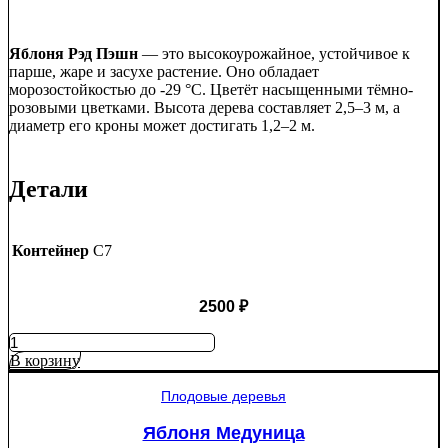
Яблоня Рэд Пэшн
— это высокоурожайное, устойчивое к
парше, жаре и засухе растение. Оно обладает
морозостойкостью до -29 °C. Цветёт насыщенными тёмно-
розовыми цветками. Высота дерева составляет 2,5–3 м, а
диаметр его кроны может достигать 1,2–2 м.
Детали
Контейнер
C7
2500
₽
Количество
товара
В корзину
Яблоня
Рэд
Плодовые деревья
Пэшн
красномякотная
Яблоня Медуница