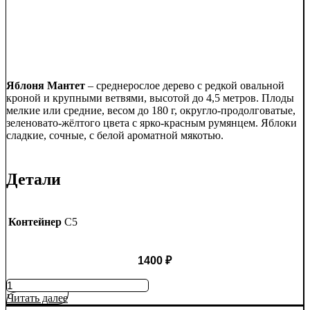
Яблоня Мантет
– среднерослое дерево с редкой овальной
кроной и крупными ветвями, высотой до 4,5 метров. Плоды
мелкие или средние, весом до 180 г, округло-продолговатые,
зеленовато-жёлтого цвета с ярко-красным румянцем. Яблоки
сладкие, сочные, с белой ароматной мякотью.
Детали
Контейнер
C5
1400
₽
Количество
товара
Читать далее
Яблоня