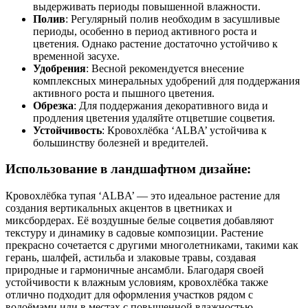
выдерживать периоды повышенной влажности.
Полив
: Регулярный полив необходим в засушливые
периоды, особенно в период активного роста и
цветения. Однако растение достаточно устойчиво к
временной засухе.
Удобрения
: Весной рекомендуется внесение
комплексных минеральных удобрений для поддержания
активного роста и пышного цветения.
Обрезка
: Для поддержания декоративного вида и
продления цветения удаляйте отцветшие соцветия.
Устойчивость
: Кровохлёбка ‘ALBA’ устойчива к
большинству болезней и вредителей.
Использование в ландшафтном дизайне:
Кровохлёбка тупая ‘ALBA’ — это идеальное растение для
создания вертикальных акцентов в цветниках и
миксбордерах. Её воздушные белые соцветия добавляют
текстуру и динамику в садовые композиции. Растение
прекрасно сочетается с другими многолетниками, такими как
герань, шалфей, астильба и злаковые травы, создавая
природные и гармоничные ансамбли. Благодаря своей
устойчивости к влажным условиям, кровохлёбка также
отлично подходит для оформления участков рядом с
водоёмами или в местах с повышенной влажностью.