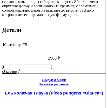
середине мая, а плоды собирают в августе. Яблоки имеют
округлую форму и весят около 110 граммов, с ароматной и
сочной мякотью. Дерево вырастает до высоты от 3 до 5
метров и имеет пирамидальную форму кроны.
Детали
Контейнер
C5
1500
₽
Количество
товара
В корзину
Яблоня
Медуница
Скидки и акции
Хвойные растения
Ель колючая Глаука (Picea pungens «Glauca»)