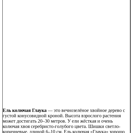
Ель колючая Глаука
— это вечнозелёное хвойное дерево с
густой конусовидной кроной. Высота взрослого растения
может достигать 20–30 метров. У ели жёсткая и очень
колючая хвоя серебристо-голубого цвета. Шишки светло-
коричневые, длиной 6–10 см. Ель колючая «Глаука» хорошо