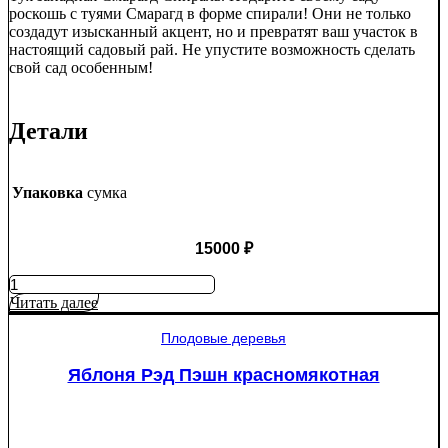
роскошь с туями Смарагд в форме спирали! Они не только
создадут изысканный акцент, но и превратят ваш участок в
настоящий садовый рай. Не упустите возможность сделать
свой сад особенным!
Детали
Упаковка
сумка
15000
₽
Количество
товара
Читать далее
Туя
западная
Плодовые деревья
Смарагд
Спираль
Яблоня Рэд Пэшн красномякотная