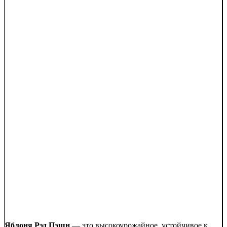
Яблоня Рэд Пэшн
— это высокоурожайное, устойчивое к