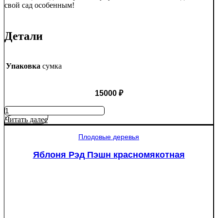
свой сад особенным!
Детали
Упаковка
сумка
15000
₽
Количество
товара
Читать далее
Туя
западная
Плодовые деревья
Смарагд
Спираль
Яблоня Рэд Пэшн красномякотная