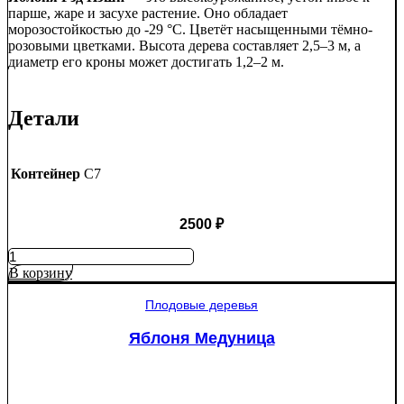
парше, жаре и засухе растение. Оно обладает
морозостойкостью до -29 °C. Цветёт насыщенными тёмно-
розовыми цветками. Высота дерева составляет 2,5–3 м, а
диаметр его кроны может достигать 1,2–2 м.
Детали
Контейнер
C7
2500
₽
Количество
товара
В корзину
Яблоня
Рэд
Плодовые деревья
Пэшн
красномякотная
Яблоня Медуница