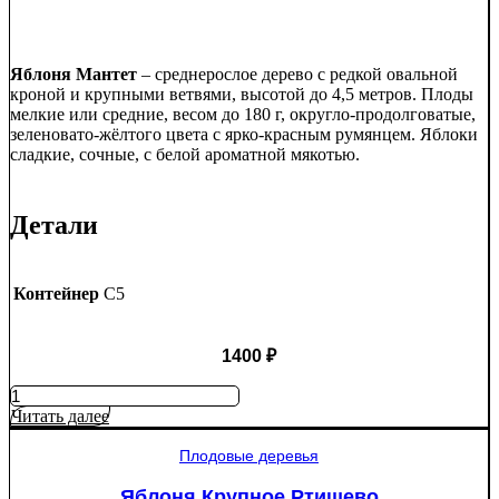
Яблоня Мантет
– среднерослое дерево с редкой овальной
кроной и крупными ветвями, высотой до 4,5 метров. Плоды
мелкие или средние, весом до 180 г, округло-продолговатые,
зеленовато-жёлтого цвета с ярко-красным румянцем. Яблоки
сладкие, сочные, с белой ароматной мякотью.
Детали
Контейнер
C5
1400
₽
Количество
товара
Читать далее
Яблоня
Мантет
Плодовые деревья
Яблоня Крупное Ртищево