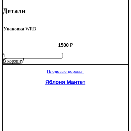
Детали
Упаковка
WRB
1500
₽
Количество
товара
В корзину
Ель
колючая
Плодовые деревья
Глаука
(Picea
Яблоня Мантет
pungens
"Glauca")