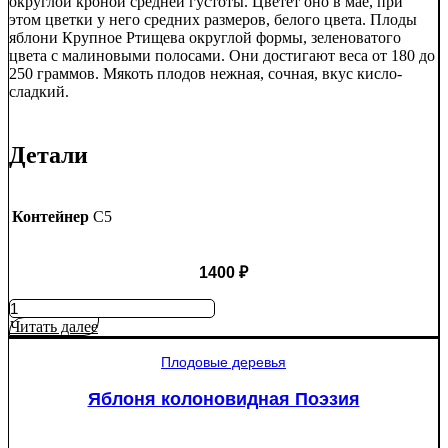
округлой кроной средней густоты. Цветёт оно в мае, при
этом цветки у него средних размеров, белого цвета. Плоды
яблони Крупное Ртищева округлой формы, зеленоватого
цвета с малиновыми полосами. Они достигают веса от 180 до
250 граммов. Мякоть плодов нежная, сочная, вкус кисло-
сладкий.
Детали
Контейнер
C5
1400
₽
Количество
товара
Читать далее
Яблоня
Крупное
Плодовые деревья
Ртищево
Яблоня колоновидная Поэзия