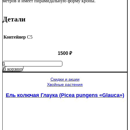
метров и имеет пирамидальную форму кроны.
Детали
Контейнер
C5
1500
₽
Количество
товара
В корзину
Яблоня
Медуница
Скидки и акции
Хвойные растения
Ель колючая Глаука (Picea pungens «Glauca»)