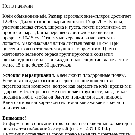
Нет в наличии
Клён обыкновенный. Размер взрослых экземпляров достигает
12-30 м. Диаметр кроны варьируется от 15 до 20 м. Крона,
увенчивающая ствол, широка и густа, почти неотличима от
простого шара. Длина черешков листьев колеблется в
пределах 10-15 см. Эти самые черешки разделяются на
лопасти. Максимальная длина листьев равна 18 см. При
цветении клен отличается душистым ароматом. Цветы
желтовато-зеленого окраса группируются в соцветия
щитковидного типа — и каждое такое соцветие включает не
менее 15 и не более 30 цветочков.
Условия выращивания.
Клён любит плодородные почвы.
Если для посадки заготовить достаточное количество
перегноя или компоста, вопрос как вырастить клён крепким и
здоровым будет решён. Не составляет трудности, когда и как
посадить клён, чтобы он быстро прижился и дал прирост.
Клён с открытой корневой системой высаживается весной
или осенью.
Внимание!
Информация в описании товара носит справочный характер и
не является публичной офертой (п. 2 ст. 437 ГК РФ).
Питомник оставляет за собой право изменять характеристики,