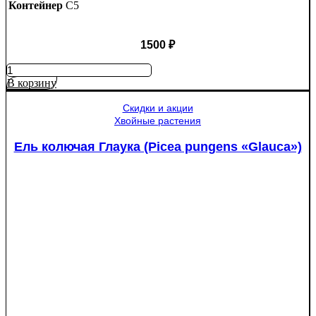
Контейнер
C5
1500
₽
Количество
товара
В корзину
Яблоня
Медуница
Скидки и акции
Хвойные растения
Ель колючая Глаука (Picea pungens «Glauca»)