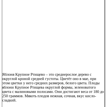
Яблоня Крупное Ртищево – это среднерослое дерево с
округлой кроной средней густоты. Цветёт оно в мае, при
этом цветки у него средних размеров, белого цвета. Плоды
яблони Крупное Ртищева округлой формы, зеленоватого
цвета с малиновыми полосами. Они достигают веса от 180 до
250 граммов. Мякоть плодов нежная, сочная, вкус кисло-
сладкий.