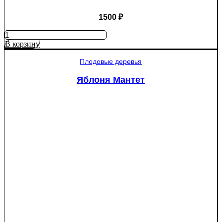
1500
₽
Количество
товара
В корзину
Ель
колючая
Плодовые деревья
Глаука
(Picea
Яблоня Мантет
pungens
"Glauca")