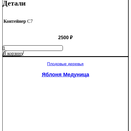
Детали
Контейнер
C7
2500
₽
Количество
товара
В корзину
Яблоня
Рэд
Плодовые деревья
Пэшн
красномякотная
Яблоня Медуница