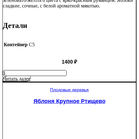
зеленовато-жёлтого цвета с ярко-красным румянцем. Яблоки
сладкие, сочные, с белой ароматной мякотью.
Детали
Контейнер
C5
1400
₽
Количество
товара
Читать далее
Яблоня
Мантет
Плодовые деревья
Яблоня Крупное Ртищево