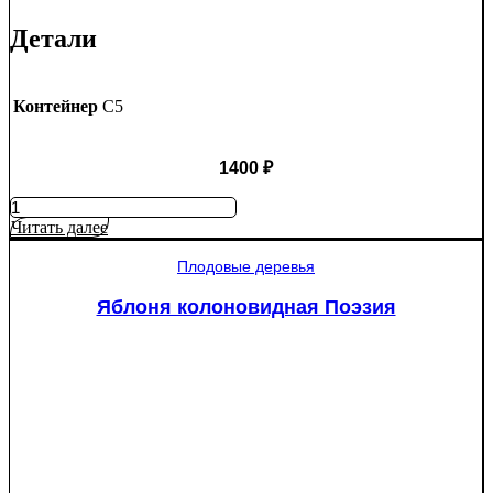
Детали
Контейнер
C5
1400
₽
Количество
товара
Читать далее
Яблоня
Крупное
Плодовые деревья
Ртищево
Яблоня колоновидная Поэзия