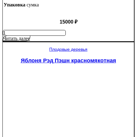
Упаковка
сумка
15000
₽
Количество
товара
Читать далее
Туя
западная
Плодовые деревья
Смарагд
Спираль
Яблоня Рэд Пэшн красномякотная