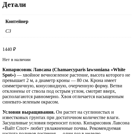
Детали
Контейнер
C3
1440
₽
Нет в наличии
Кипарисовик Лавсана (Chamaecyparis lawsoniana «White
Spot»)
— хвойное вечнозеленое растение, высота которого не
превышает 2 м, а диаметр кроны — 80 см. Крона имеет
симметричную, конусовидную, очерченную форму. Ветви
отклонены от ствола под острым углом, смотрят вверх,
располагаются равномерно. Хвоя отличается насыщенным
синевато-зеленым окрасом.
Условия выращивания.
Он растет на суглинистых и
известковых грунтах при достаточном количестве влаги.
Засушливые условия переносит плохо. Кипарисовик Лавсона
«Вайт Спот» любит увлажненные почвы. Рекомендуемая
частота поливов растения — один раз в неделю.