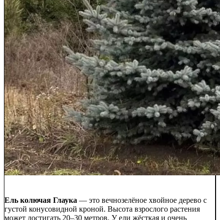
Ель колючая Глаука
— это вечнозелёное хвойное дерево с
густой конусовидной кроной. Высота взрослого растения
может достигать 20–30 метров. У ели жёсткая и очень