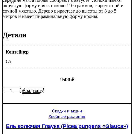
середине мая, а плоды собирают в августе. Яблоки имеют
округлую форму и весят около 110 граммов, с ароматной и
сочной мякотью. Дерево вырастает до высоты от 3 до 5
метров и имеет пирамидальную форму кроны.
Детали
Контейнер
C5
1500
₽
Количество
В корзину
товара
Яблоня
Медуница
Скидки и акции
Хвойные растения
Ель колючая Глаука (Picea pungens «Glauca»)