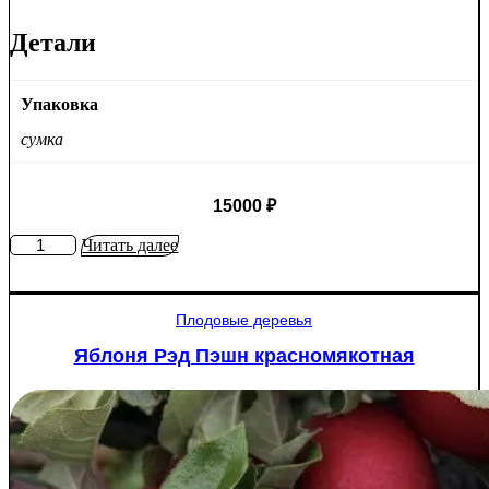
Детали
Упаковка
сумка
15000
₽
Количество
Читать далее
товара
Туя
западная
Плодовые деревья
Смарагд
Спираль
Яблоня Рэд Пэшн красномякотная