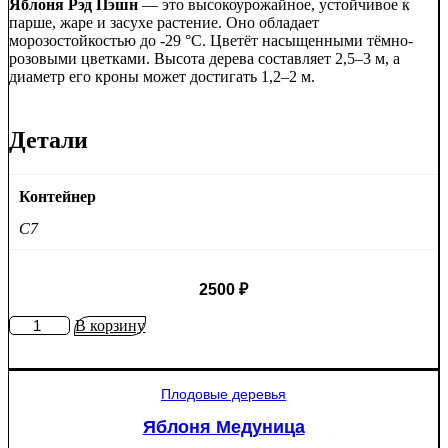
Яблоня Рэд Пэшн
— это высокоурожайное, устойчивое к
парше, жаре и засухе растение. Оно обладает
морозостойкостью до -29 °C. Цветёт насыщенными тёмно-
розовыми цветками. Высота дерева составляет 2,5–3 м, а
диаметр его кроны может достигать 1,2–2 м.
Детали
Контейнер
C7
2500
₽
Количество
В корзину
товара
Яблоня
Рэд
Плодовые деревья
Пэшн
красномякотная
Яблоня Медуница