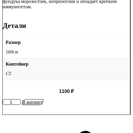
фундука морозостоек, неприхотлив и обладает крепким
иммунитетом.
Детали
Размер
160см
Контейнер
C5
1100
₽
Количество
В корзину
товара
Фундук
красный
Московский
Рубин