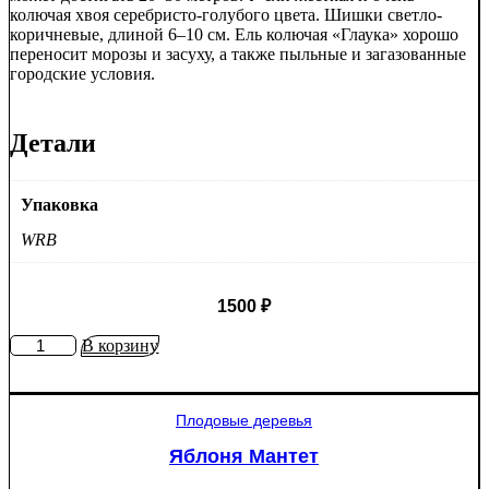
колючая хвоя серебристо-голубого цвета. Шишки светло-
коричневые, длиной 6–10 см. Ель колючая «Глаука» хорошо
переносит морозы и засуху, а также пыльные и загазованные
городские условия.
Детали
Упаковка
WRB
1500
₽
Количество
В корзину
товара
Ель
колючая
Плодовые деревья
Глаука
(Picea
Яблоня Мантет
pungens
"Glauca")