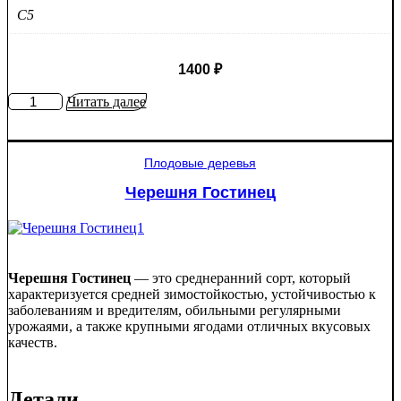
C5
1400
₽
Количество
Читать далее
товара
Яблоня
колоновидная
Плодовые деревья
Поэзия
Черешня Гостинец
Черешня Гостинец
— это среднеранний сорт, который
характеризуется средней зимостойкостью, устойчивостью к
заболеваниям и вредителям, обильными регулярными
урожаями, а также крупными ягодами отличных вкусовых
качеств.
Детали