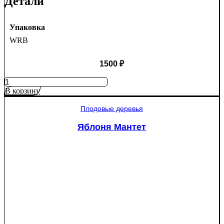
Детали
Упаковка
WRB
1500
₽
Количество
товара
В корзину
Ель
колючая
Плодовые деревья
Глаука
(Picea
Яблоня Мантет
pungens
"Glauca")