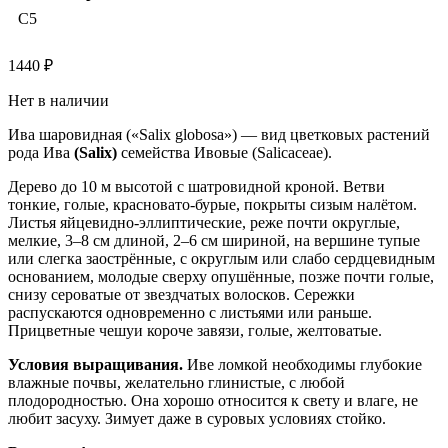
C5
1440
₽
Нет в наличии
Ива шаровидная («Salix globosa») — вид цветковых растений
рода Ива
(Salix)
семейства Ивовые (Salicaceae).
Дерево до 10 м высотой с шатровидной кроной. Ветви
тонкие, голые, красновато-бурые, покрыты сизым налётом.
Листья яйцевидно-эллиптические, реже почти округлые,
мелкие, 3–8 см длиной, 2–6 см шириной, на вершине тупые
или слегка заострённые, с округлым или слабо сердцевидным
основанием, молодые сверху опушённые, позже почти голые,
снизу сероватые от звездчатых волосков. Сережки
распускаются одновременно с листьями или раньше.
Прицветные чешуи короче завязи, голые, желтоватые.
Условия выращивания.
Иве ломкой необходимы глубокие
влажные почвы, желательно глинистые, с любой
плодородностью. Она хорошо относится к свету и влаге, не
любит засуху. Зимует даже в суровых условиях стойко.