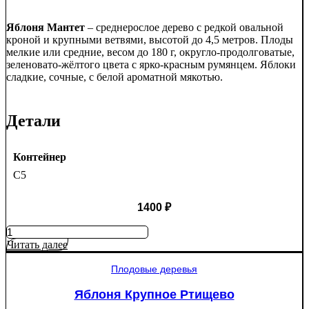
Яблоня Мантет
– среднерослое дерево с редкой овальной
кроной и крупными ветвями, высотой до 4,5 метров. Плоды
мелкие или средние, весом до 180 г, округло-продолговатые,
зеленовато-жёлтого цвета с ярко-красным румянцем. Яблоки
сладкие, сочные, с белой ароматной мякотью.
Детали
Контейнер
C5
1400
₽
Количество
товара
Читать далее
Яблоня
Мантет
Плодовые деревья
Яблоня Крупное Ртищево