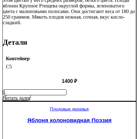
этом цветки у него средних размеров, белого цвета. Плоды
яблони Крупное Ртищева округлой формы, зеленоватого
цвета с малиновыми полосами. Они достигают веса от 180 до
250 граммов. Мякоть плодов нежная, сочная, вкус кисло-
сладкий.
Детали
Контейнер
C5
1400
₽
Количество
товара
Читать далее
Яблоня
Крупное
Плодовые деревья
Ртищево
Яблоня колоновидная Поэзия