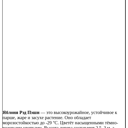
Яблоня Рэд Пэшн
— это высокоурожайное, устойчивое к
парше, жаре и засухе растение. Оно обладает
морозостойкостью до -29 °C. Цветёт насыщенными тёмно-
розовыми цветками. Высота дерева составляет 2,5–3 м, а