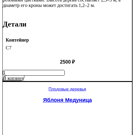
диаметр его кроны может достигать 1,2–2 м.
Детали
Контейнер
C7
2500
₽
Количество
товара
В корзину
Яблоня
Рэд
Плодовые деревья
Пэшн
красномякотная
Яблоня Медуница