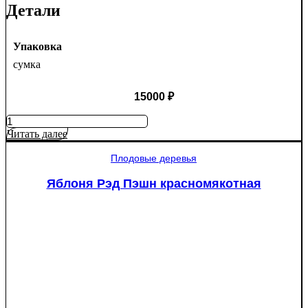
Детали
Упаковка
сумка
15000
₽
Количество
товара
Читать далее
Туя
западная
Плодовые деревья
Смарагд
Спираль
Яблоня Рэд Пэшн красномякотная