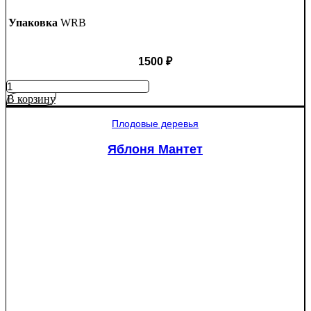
Упаковка
WRB
1500
₽
Количество
товара
В корзину
Ель
колючая
Плодовые деревья
Глаука
(Picea
Яблоня Мантет
pungens
"Glauca")