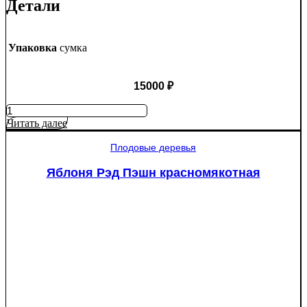
Детали
Упаковка
сумка
15000
₽
Количество
товара
Читать далее
Туя
западная
Плодовые деревья
Смарагд
Спираль
Яблоня Рэд Пэшн красномякотная