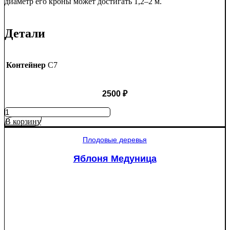
диаметр его кроны может достигать 1,2–2 м.
Детали
Контейнер
C7
2500
₽
Количество
товара
В корзину
Яблоня
Рэд
Плодовые деревья
Пэшн
красномякотная
Яблоня Медуница