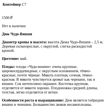
Контейнер
C7
1500
₽
Нет в наличии
Дюк Чудо-Вишня
Диаметр кроны и высота:
высота Дюка Чудо-Вишня – 2,5 м.
Деревья сильнорослые, с округлой, слегка раскидистой
кроной.
Цветение:
май.
Плоды:
плоды «Чудо-вишни» очень крупные,
широкосердцевидные, с округлым основанием, тёмно-
красные, почти чёрные. Мякоть плотная, сочная, тёмно-
красная. В мякоти чувствуется аромат как черешни, так и
вишни. Сок интенсивно окрашен. Косточка крупная,
отделяется от мякоти хорошо. Плодоножка средней длины,
толстая, легко отделяется от ветки.
Особенности роста и выращивание:
Дюк является гибридом
вишни и черешни. Большинство дюков несамоплодны,