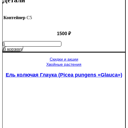
Детали
Контейнер
C5
1500
₽
Количество
товара
В корзину
Яблоня
Медуница
Скидки и акции
Хвойные растения
Ель колючая Глаука (Picea pungens «Glauca»)