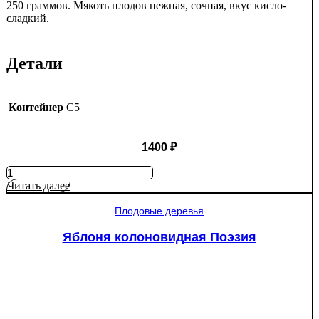
250 граммов. Мякоть плодов нежная, сочная, вкус кисло-
сладкий.
Детали
Контейнер
C5
1400
₽
Количество
товара
Читать далее
Яблоня
Крупное
Плодовые деревья
Ртищево
Яблоня колоновидная Поэзия