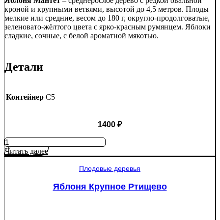
Яблоня Мантет
– среднерослое дерево с редкой овальной
кроной и крупными ветвями, высотой до 4,5 метров. Плоды
мелкие или средние, весом до 180 г, округло-продолговатые,
зеленовато-жёлтого цвета с ярко-красным румянцем. Яблоки
сладкие, сочные, с белой ароматной мякотью.
Детали
Контейнер
C5
1400
₽
Количество
товара
Читать далее
Яблоня
Мантет
Плодовые деревья
Яблоня Крупное Ртищево