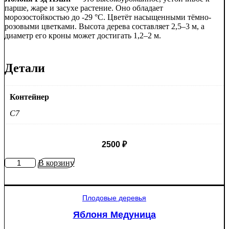
парше, жаре и засухе растение. Оно обладает
морозостойкостью до -29 °C. Цветёт насыщенными тёмно-
розовыми цветками. Высота дерева составляет 2,5–3 м, а
диаметр его кроны может достигать 1,2–2 м.
Детали
Контейнер
C7
2500
₽
Количество
В корзину
товара
Яблоня
Рэд
Плодовые деревья
Пэшн
красномякотная
Яблоня Медуница