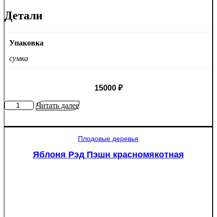
Детали
Упаковка
сумка
15000
₽
Количество
Читать далее
товара
Туя
западная
Плодовые деревья
Смарагд
Спираль
Яблоня Рэд Пэшн красномякотная