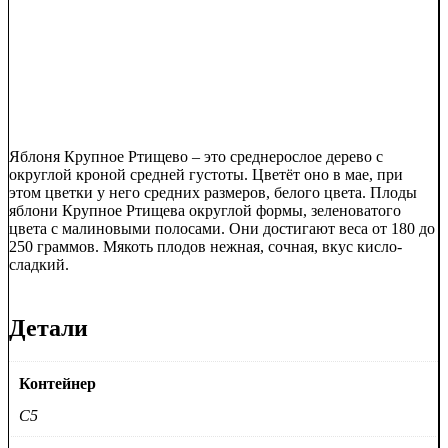
Яблоня Крупное Ртищево – это среднерослое дерево с
округлой кроной средней густоты. Цветёт оно в мае, при
этом цветки у него средних размеров, белого цвета. Плоды
яблони Крупное Ртищева округлой формы, зеленоватого
цвета с малиновыми полосами. Они достигают веса от 180 до
250 граммов. Мякоть плодов нежная, сочная, вкус кисло-
сладкий.
Детали
Контейнер
C5