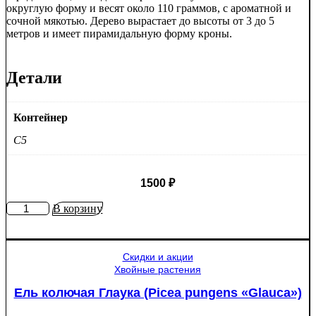
округлую форму и весят около 110 граммов, с ароматной и
сочной мякотью. Дерево вырастает до высоты от 3 до 5
метров и имеет пирамидальную форму кроны.
Детали
Контейнер
C5
1500
₽
Количество
В корзину
товара
Яблоня
Медуница
Скидки и акции
Хвойные растения
Ель колючая Глаука (Picea pungens «Glauca»)