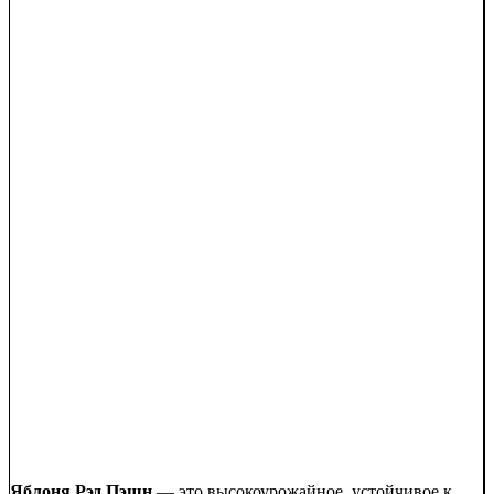
Яблоня Рэд Пэшн
— это высокоурожайное, устойчивое к