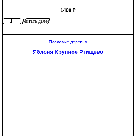
1400
₽
Количество
Читать далее
товара
Яблоня
Мантет
Плодовые деревья
Яблоня Крупное Ртищево