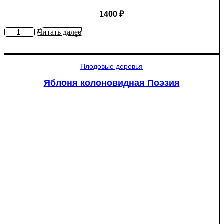
1400
₽
Количество
Читать далее
товара
Яблоня
Крупное
Плодовые деревья
Ртищево
Яблоня колоновидная Поэзия