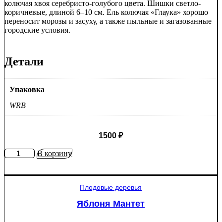
колючая хвоя серебристо-голубого цвета. Шишки светло-
коричневые, длиной 6–10 см. Ель колючая «Глаука» хорошо
переносит морозы и засуху, а также пыльные и загазованные
городские условия.
Детали
Упаковка
WRB
1500
₽
Количество
В корзину
товара
Ель
колючая
Плодовые деревья
Глаука
(Picea
Яблоня Мантет
pungens
"Glauca")