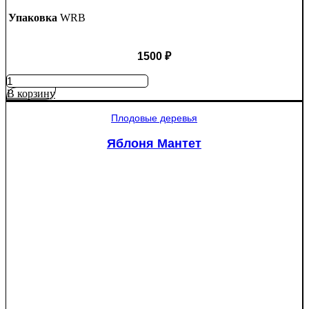
Упаковка
WRB
1500
₽
Количество
товара
В корзину
Ель
колючая
Плодовые деревья
Глаука
(Picea
Яблоня Мантет
pungens
"Glauca")