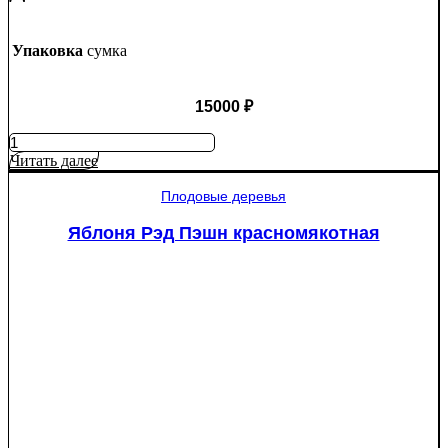
Упаковка
сумка
15000
₽
Количество
товара
Читать далее
Туя
западная
Плодовые деревья
Смарагд
Спираль
Яблоня Рэд Пэшн красномякотная