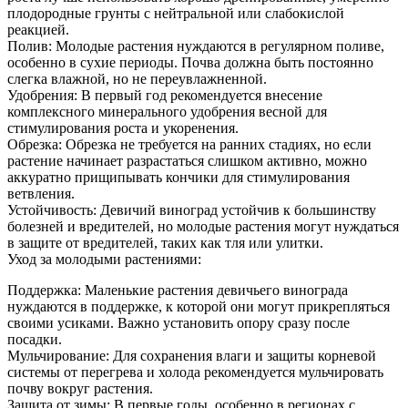
плодородные грунты с нейтральной или слабокислой
реакцией.
Полив: Молодые растения нуждаются в регулярном поливе,
особенно в сухие периоды. Почва должна быть постоянно
слегка влажной, но не переувлажненной.
Удобрения: В первый год рекомендуется внесение
комплексного минерального удобрения весной для
стимулирования роста и укоренения.
Обрезка: Обрезка не требуется на ранних стадиях, но если
растение начинает разрастаться слишком активно, можно
аккуратно прищипывать кончики для стимулирования
ветвления.
Устойчивость: Девичий виноград устойчив к большинству
болезней и вредителей, но молодые растения могут нуждаться
в защите от вредителей, таких как тля или улитки.
Уход за молодыми растениями:
Поддержка: Маленькие растения девичьего винограда
нуждаются в поддержке, к которой они могут прикрепляться
своими усиками. Важно установить опору сразу после
посадки.
Мульчирование: Для сохранения влаги и защиты корневой
системы от перегрева и холода рекомендуется мульчировать
почву вокруг растения.
Защита от зимы: В первые годы, особенно в регионах с