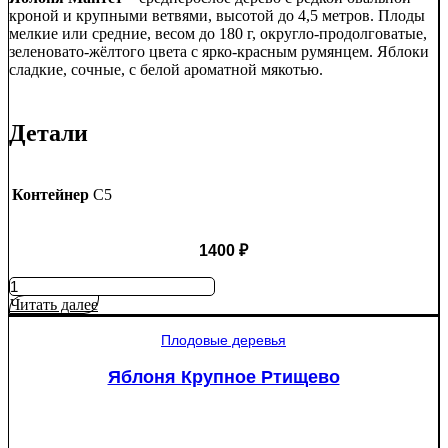
кроной и крупными ветвями, высотой до 4,5 метров. Плоды
мелкие или средние, весом до 180 г, округло-продолговатые,
зеленовато-жёлтого цвета с ярко-красным румянцем. Яблоки
сладкие, сочные, с белой ароматной мякотью.
Детали
Контейнер
C5
1400
₽
Количество
товара
Читать далее
Яблоня
Мантет
Плодовые деревья
Яблоня Крупное Ртищево