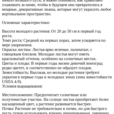
начало большого пути, и важно понимать, как правильно
ухаживать за ними, чтобы в будущем они превратились в
мощные, декоративные лианы, которые могут украсить любое
вертикальное пространство.
Основные характеристики:
Высота молодого растения: От 20 до 50 см в первый год
роста.
Темп роста: Средний на первых порах, затем ускоряется по
мере укоренения.
Окраска листвы: Листья ярко-зеленые, пальчатые, с
глянцевым блеском. Молодые листья могут иметь
красноватый оттенок, особенно на солнечных местах.
Цветы и плоды: В первые годы жизни девичий виноград
редко цветет, и соответственно не образует плодов.
Зимостойкость: Высокая, но молодые растения требуют
укрытия в первые годы в холодных зонах (зона зимостойкости
USDA 4-9).
Условия выращивания:
Местоположение: Предпочитает солнечные или
полутенистые участки. На солнце листья приобретают более
насыщенный цвет, а растение развивается быстрее.
Почва: Растение не требовательно к почве, но для быстрого
роста лучше использовать хорошо дренированные, умеренно