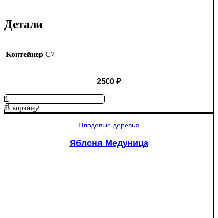
Детали
Контейнер
C7
2500
₽
Количество
товара
В корзину
Яблоня
Рэд
Плодовые деревья
Пэшн
красномякотная
Яблоня Медуница