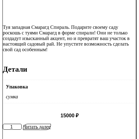
Туя западная Смарагд Спираль. Подарите своему саду
роскошь с туями Смарагд в форме спирали! Они не только
создадут изысканный акцент, но и превратят ваш участок в
настоящий садовый рай. Не упустите возможность сделать
свой сад особенным!
Детали
Упаковка
сумка
15000
₽
Количество
Читать далее
товара
Туя