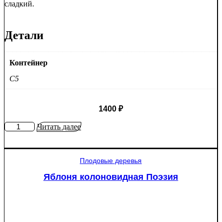
сладкий.
Детали
Контейнер
C5
1400
₽
Количество
Читать далее
товара
Яблоня
Крупное
Плодовые деревья
Ртищево
Яблоня колоновидная Поэзия