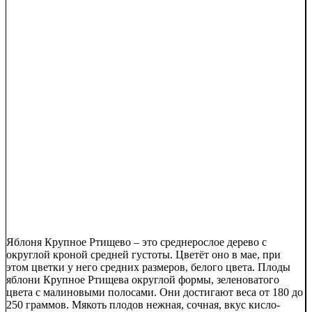
Яблоня Крупное Ртищево – это среднерослое дерево с
округлой кроной средней густоты. Цветёт оно в мае, при
этом цветки у него средних размеров, белого цвета. Плоды
яблони Крупное Ртищева округлой формы, зеленоватого
цвета с малиновыми полосами. Они достигают веса от 180 до
250 граммов. Мякоть плодов нежная, сочная, вкус кисло-