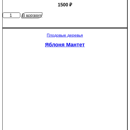
1500
₽
Количество
В корзину
товара
Ель
колючая
Плодовые деревья
Глаука
(Picea
Яблоня Мантет
pungens
"Glauca")