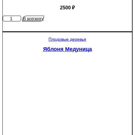
2500
₽
Количество
В корзину
товара
Яблоня
Рэд
Плодовые деревья
Пэшн
красномякотная
Яблоня Медуница