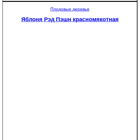
западная
Плодовые деревья
Смарагд
Спираль
Яблоня Рэд Пэшн красномякотная