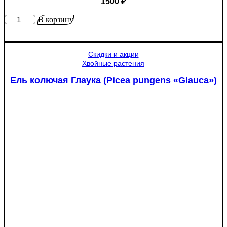
1500
₽
Количество
В корзину
товара
Яблоня
Медуница
Скидки и акции
Хвойные растения
Ель колючая Глаука (Picea pungens «Glauca»)