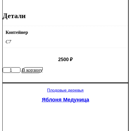
Детали
Контейнер
C7
2500
₽
Количество
В корзину
товара
Яблоня
Рэд
Плодовые деревья
Пэшн
красномякотная
Яблоня Медуница