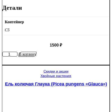
Детали
Контейнер
C5
1500
₽
Количество
В корзину
товара
Яблоня
Медуница
Скидки и акции
Хвойные растения
Ель колючая Глаука (Picea pungens «Glauca»)