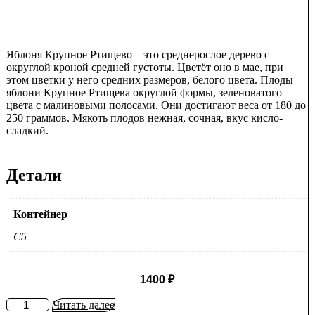
Яблоня Крупное Ртищево – это среднерослое дерево с
округлой кроной средней густоты. Цветёт оно в мае, при
этом цветки у него средних размеров, белого цвета. Плоды
яблони Крупное Ртищева округлой формы, зеленоватого
цвета с малиновыми полосами. Они достигают веса от 180 до
250 граммов. Мякоть плодов нежная, сочная, вкус кисло-
сладкий.
Детали
Контейнер
C5
1400
₽
Количество
Читать далее