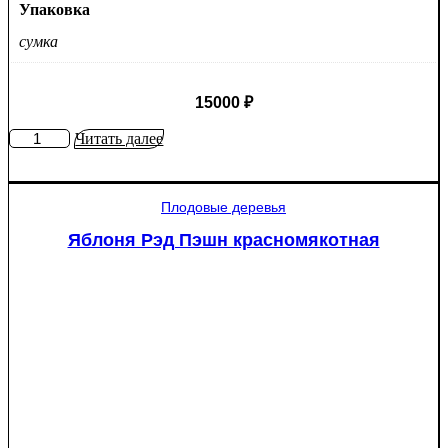
Упаковка
сумка
15000
₽
Количество
Читать далее
товара
Туя
западная
Плодовые деревья
Смарагд
Спираль
Яблоня Рэд Пэшн красномякотная