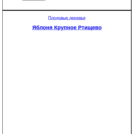
товара
Яблоня
Мантет
Плодовые деревья
Яблоня Крупное Ртищево