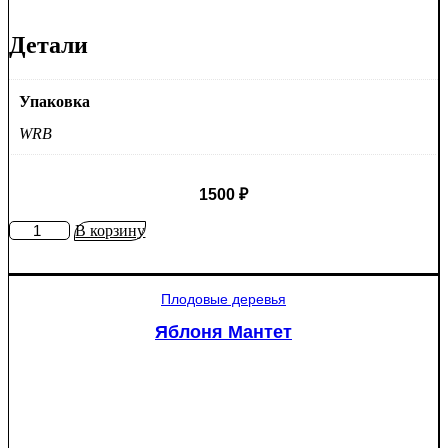
Детали
Упаковка
WRB
1500
₽
Количество
В корзину
товара
Ель
колючая
Плодовые деревья
Глаука
(Picea
Яблоня Мантет
pungens
"Glauca")