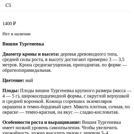
C5
1400
₽
Нет в наличии
Вишня Тургеневка
Диаметр кроны и высота:
деревья древовидного типа,
средней силы роста, в высоту достигают примерно 3 — 3,5
метров. Крона среднезагущенная, приподнятая, по форме —
обратнопирамидальная.
Цветение:
май
Плоды:
Плоды вишни Тургеневка крупного размера (масса —
4 — 5 г), широкосердцевидной формы, с округлой верхушкой
и средней воронкой. Кожица созревших экземпляров
окрашена в темно-бордовый цвет. Мякоть плотная, сочная, по
окраске — темно-красная, на вкус — сладко-кисловатая.
Особенности роста и выращивание:
Вишня Тургеневка
имеет низкий уровень самоопыления. Чтобы увеличить
урожайность, нужно высадить рядом с деревом 3–4