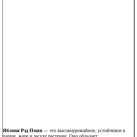
Яблоня Рэд Пэшн
— это высокоурожайное, устойчивое к
парше, жаре и засухе растение. Оно обладает