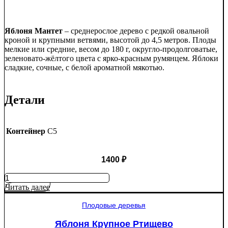
Яблоня Мантет
– среднерослое дерево с редкой овальной
кроной и крупными ветвями, высотой до 4,5 метров. Плоды
мелкие или средние, весом до 180 г, округло-продолговатые,
зеленовато-жёлтого цвета с ярко-красным румянцем. Яблоки
сладкие, сочные, с белой ароматной мякотью.
Детали
Контейнер
C5
1400
₽
Количество
товара
Читать далее
Яблоня
Мантет
Плодовые деревья
Яблоня Крупное Ртищево