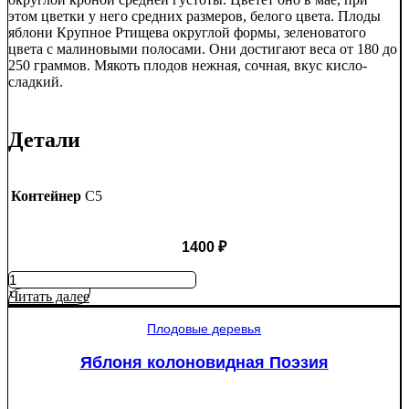
этом цветки у него средних размеров, белого цвета. Плоды
яблони Крупное Ртищева округлой формы, зеленоватого
цвета с малиновыми полосами. Они достигают веса от 180 до
250 граммов. Мякоть плодов нежная, сочная, вкус кисло-
сладкий.
Детали
Контейнер
C5
1400
₽
Количество
товара
Читать далее
Яблоня
Крупное
Плодовые деревья
Ртищево
Яблоня колоновидная Поэзия