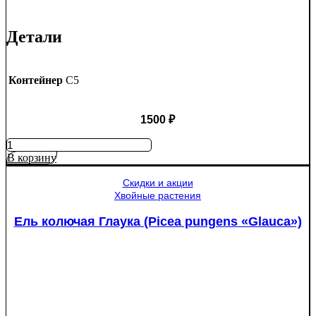
Детали
Контейнер
C5
1500
₽
Количество
товара
В корзину
Яблоня
Медуница
Скидки и акции
Хвойные растения
Ель колючая Глаука (Picea pungens «Glauca»)