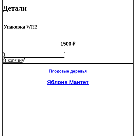
Детали
Упаковка
WRB
1500
₽
Количество
товара
В корзину
Ель
колючая
Плодовые деревья
Глаука
(Picea
Яблоня Мантет
pungens
"Glauca")