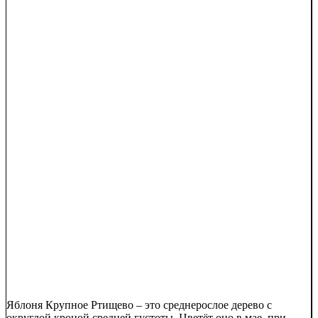
Яблоня Крупное Ртищево – это среднерослое дерево с
округлой кроной средней густоты. Цветёт оно в мае, при