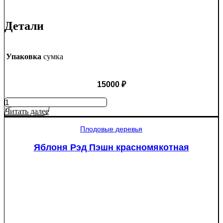
Детали
Упаковка
сумка
15000
₽
Количество
товара
Читать далее
Туя
западная
Плодовые деревья
Смарагд
Спираль
Яблоня Рэд Пэшн красномякотная