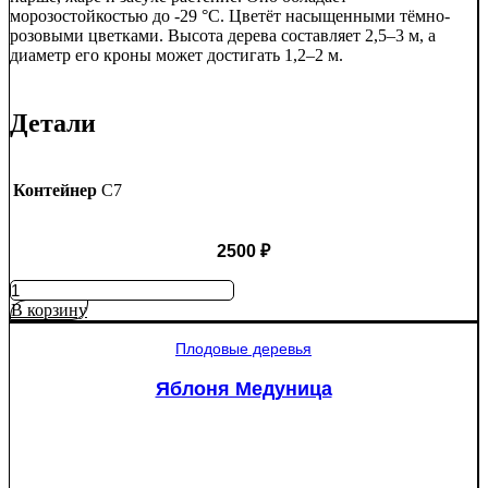
морозостойкостью до -29 °C. Цветёт насыщенными тёмно-
розовыми цветками. Высота дерева составляет 2,5–3 м, а
диаметр его кроны может достигать 1,2–2 м.
Детали
Контейнер
C7
2500
₽
Количество
товара
В корзину
Яблоня
Рэд
Плодовые деревья
Пэшн
красномякотная
Яблоня Медуница