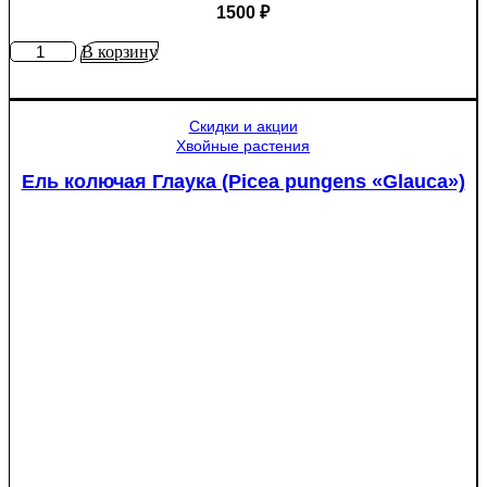
1500
₽
Количество
В корзину
товара
Яблоня
Медуница
Скидки и акции
Хвойные растения
Ель колючая Глаука (Picea pungens «Glauca»)