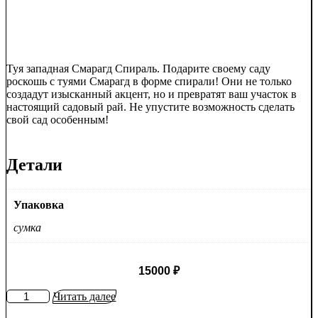
Туя западная Смарагд Спираль. Подарите своему саду
роскошь с туями Смарагд в форме спирали! Они не только
создадут изысканный акцент, но и превратят ваш участок в
настоящий садовый рай. Не упустите возможность сделать
свой сад особенным!
Детали
Упаковка
сумка
15000
₽
Количество
Читать далее
товара