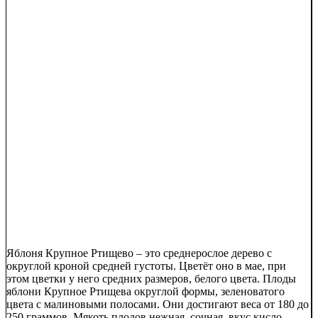
Яблоня Крупное Ртищево – это среднерослое дерево с
округлой кроной средней густоты. Цветёт оно в мае, при
этом цветки у него средних размеров, белого цвета. Плоды
яблони Крупное Ртищева округлой формы, зеленоватого
цвета с малиновыми полосами. Они достигают веса от 180 до
250 граммов. Мякоть плодов нежная, сочная, вкус кисло-