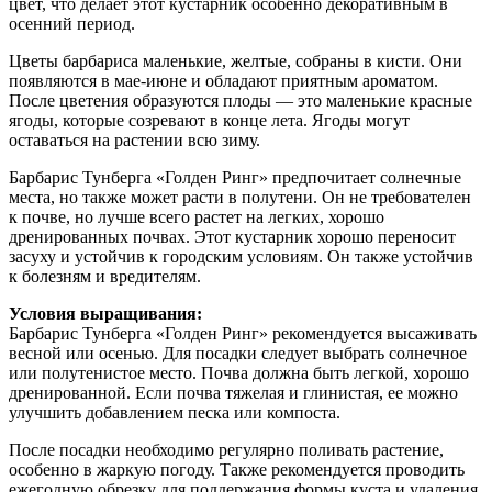
цвет, что делает этот кустарник особенно декоративным в
осенний период.
Цветы барбариса маленькие, желтые, собраны в кисти. Они
появляются в мае-июне и обладают приятным ароматом.
После цветения образуются плоды — это маленькие красные
ягоды, которые созревают в конце лета. Ягоды могут
оставаться на растении всю зиму.
Барбарис Тунберга «Голден Ринг» предпочитает солнечные
места, но также может расти в полутени. Он не требователен
к почве, но лучше всего растет на легких, хорошо
дренированных почвах. Этот кустарник хорошо переносит
засуху и устойчив к городским условиям. Он также устойчив
к болезням и вредителям.
Условия выращивания:
Барбарис Тунберга «Голден Ринг» рекомендуется высаживать
весной или осенью. Для посадки следует выбрать солнечное
или полутенистое место. Почва должна быть легкой, хорошо
дренированной. Если почва тяжелая и глинистая, ее можно
улучшить добавлением песка или компоста.
После посадки необходимо регулярно поливать растение,
особенно в жаркую погоду. Также рекомендуется проводить
ежегодную обрезку для поддержания формы куста и удаления