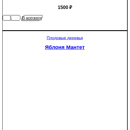
1500
₽
Количество
В корзину
товара
Ель
колючая
Плодовые деревья
Глаука
(Picea
Яблоня Мантет
pungens
"Glauca")