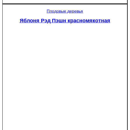
Туя
западная
Плодовые деревья
Смарагд
Спираль
Яблоня Рэд Пэшн красномякотная