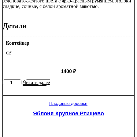
зеленовато-жёлтого цвета с ярко-красным румянцем. Яблоки
сладкие, сочные, с белой ароматной мякотью.
Детали
Контейнер
C5
1400
₽
Количество
Читать далее
товара
Яблоня
Мантет
Плодовые деревья
Яблоня Крупное Ртищево