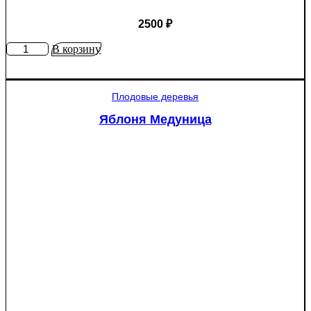
2500
₽
Количество
В корзину
товара
Яблоня
Рэд
Плодовые деревья
Пэшн
красномякотная
Яблоня Медуница