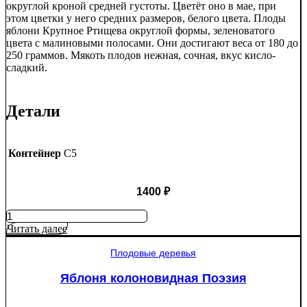
округлой кроной средней густоты. Цветёт оно в мае, при
этом цветки у него средних размеров, белого цвета. Плоды
яблони Крупное Ртищева округлой формы, зеленоватого
цвета с малиновыми полосами. Они достигают веса от 180 до
250 граммов. Мякоть плодов нежная, сочная, вкус кисло-
сладкий.
Детали
Контейнер
C5
1400
₽
Количество
товара
Читать далее
Яблоня
Крупное
Плодовые деревья
Ртищево
Яблоня колоновидная Поэзия