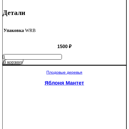
Детали
Упаковка
WRB
1500
₽
Количество
товара
В корзину
Ель
колючая
Плодовые деревья
Глаука
(Picea
Яблоня Мантет
pungens
"Glauca")