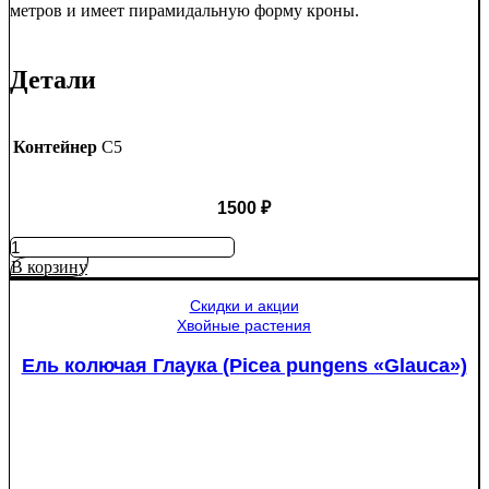
метров и имеет пирамидальную форму кроны.
Детали
Контейнер
C5
1500
₽
Количество
товара
В корзину
Яблоня
Медуница
Скидки и акции
Хвойные растения
Ель колючая Глаука (Picea pungens «Glauca»)