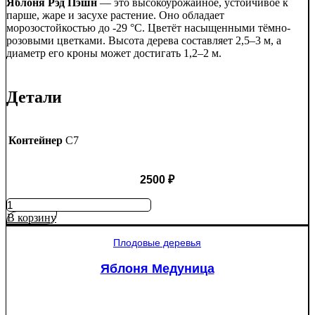
Яблоня Рэд Пэшн
— это высокоурожайное, устойчивое к
парше, жаре и засухе растение. Оно обладает
морозостойкостью до -29 °C. Цветёт насыщенными тёмно-
розовыми цветками. Высота дерева составляет 2,5–3 м, а
диаметр его кроны может достигать 1,2–2 м.
Детали
Контейнер
C7
2500
₽
Количество
товара
В корзину
Яблоня
Рэд
Плодовые деревья
Пэшн
красномякотная
Яблоня Медуница