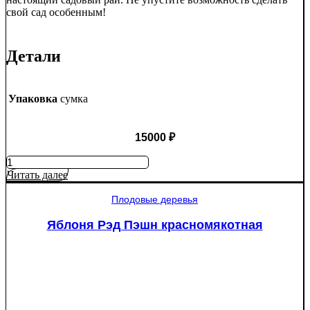
свой сад особенным!
Детали
Упаковка
сумка
15000
₽
Количество
товара
Читать далее
Туя
западная
Плодовые деревья
Смарагд
Спираль
Яблоня Рэд Пэшн красномякотная