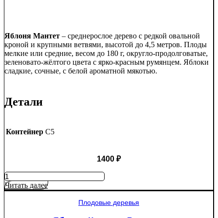
Яблоня Мантет
– среднерослое дерево с редкой овальной
кроной и крупными ветвями, высотой до 4,5 метров. Плоды
мелкие или средние, весом до 180 г, округло-продолговатые,
зеленовато-жёлтого цвета с ярко-красным румянцем. Яблоки
сладкие, сочные, с белой ароматной мякотью.
Детали
Контейнер
C5
1400
₽
Количество
товара
Читать далее
Яблоня
Мантет
Плодовые деревья